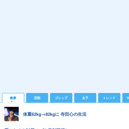
健康
芸能
ゴシップ
女子
トレンド
Y
体重62kg→82kgに 寺田心の生活