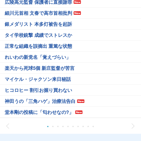
広陵高元監督 保護者に直接謝罪
細川元首相 文春で高市首相批判
銀メダリスト 本多灯被告を起訴
タイ学校銃撃 成績でストレスか
正常な組織を誤摘出 重篤な状態
れいわの新党名「覚えづらい」
楽天から死球5個 新庄監督が苦言
マイケル・ジャクソン来日秘話
ヒコロヒー 割引お握り買わない
神田うの「三角ハゲ」治療法告白
堂本剛の投稿に「匂わせなの?」