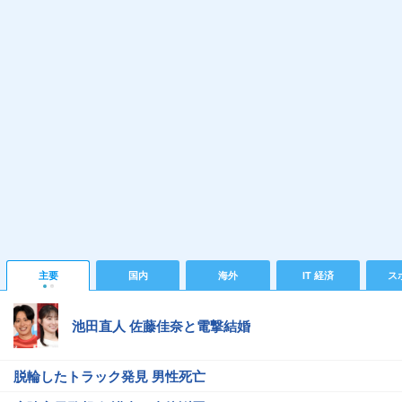
主要
国内
海外
IT 経済
ス
池田直人 佐藤佳奈と電撃結婚
脱輪したトラック発見 男性死亡