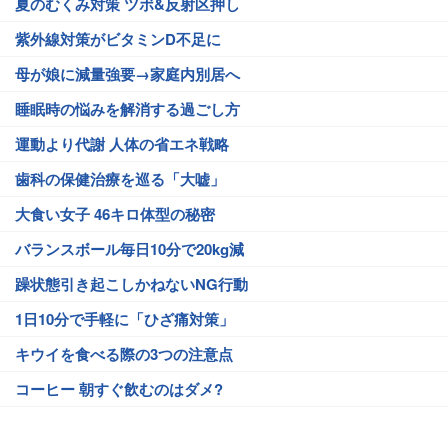
夏のむくみ対策 ツボ&反射区押し
紫外線対策がビタミンD不足に
母が娘に減量強要→家庭内別居へ
睡眠時の悩みを解消する過ごし方
運動より代謝 人体の省エネ戦略
歯科の保健治療を巡る「大嘘」
大食い女子 46キロ体型の秘密
バランスボール毎日10分で20kg減
躁状態引き起こしかねないNG行動
1日10分で手軽に「ひざ痛対策」
キウイを食べる際の3つの注意点
コーヒー 朝すぐ飲むのはダメ?