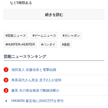
など5種類ある
続きを読む
#芸能ニュース
#ゲームニュース
#ガシャポン
#HUNTER×HUNTER
#バンダイ
#激怒
#プロ野球ニュース
芸能ニュースランキング
池田直人 佐藤佳奈と電撃結婚
1
寿美花代さん死去 息子2人が追悼
2
趣里 夫の密会報道で離婚決断か
3
HIKAKIN 被災地に2000万円を寄付
4