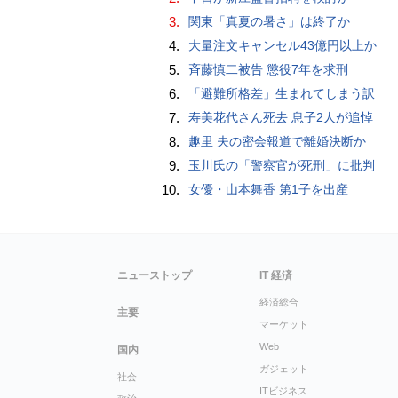
3.
関東「真夏の暑さ」は終了か
4.
大量注文キャンセル43億円以上か
5.
斉藤慎二被告 懲役7年を求刑
6.
「避難所格差」生まれてしまう訳
7.
寿美花代さん死去 息子2人が追悼
8.
趣里 夫の密会報道で離婚決断か
9.
玉川氏の「警察官が死刑」に批判
10.
女優・山本舞香 第1子を出産
ニューストップ
IT 経済
経済総合
主要
マーケット
Web
国内
ガジェット
社会
ITビジネス