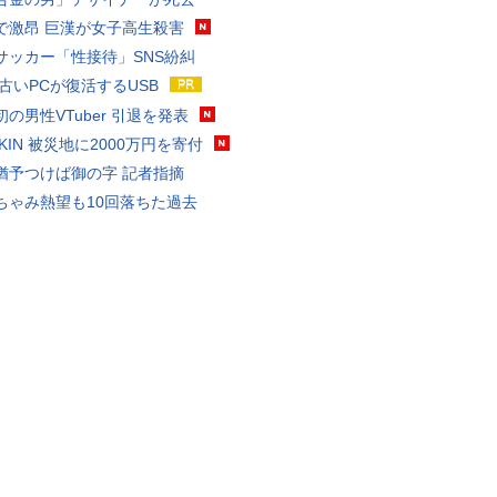
で激昂 巨漢が女子高生殺害
サッカー「性接待」SNS紛糾
 古いPCが復活するUSB
の男性VTuber 引退を発表
AKIN 被災地に2000万円を寄付
猶予つけば御の字 記者指摘
ちゃみ熱望も10回落ちた過去