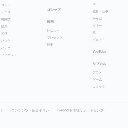
本
ゴルフ
ゴシップ
教育・仕事
テニス
からだ
格闘技
映画
マネー
競馬
レビュー
車
相撲
プレゼント
グルメ
バスケ
特集
バレー
YouTube
フィギュア
サブカル
アニメ
ゲーム
コミック
リシー
コンテンツ・広告ポリシー
livedoorお客様サポートセンター