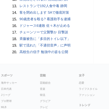
13.
レストランで192人食中毒 静岡
14.
客を閉め出します SAで徹底対策
15.
90歳患者を殴る? 看護助手を逮捕
16.
ドジャース6連敗 佐々木が止める
17.
チェーンソーで父襲撃か 目撃談
18.
斉藤被告に「多目的トイレ以下」
19.
駅で流れた「不適切音声」に声明
20.
高校生の信子 勉強中の姿を公開
スポーツ
芸能
女子
海外サッカー
芸能総合
恋愛
日本代表
音楽
ライフスタイル
Jリーグ
韓流
ファッション
プロ野球
グラビア
トレンド
MLB
テレビ