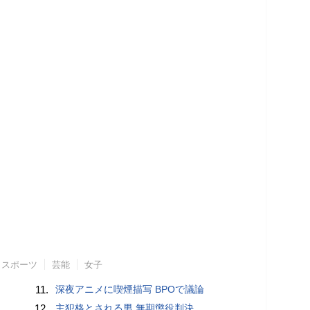
スポーツ
芸能
女子
11.
深夜アニメに喫煙描写 BPOで議論
12.
主犯格とされる男 無期懲役判決