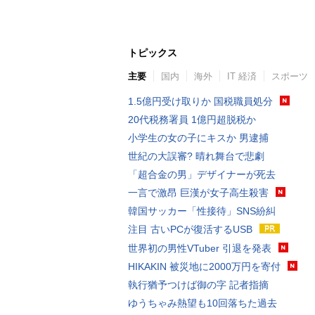
トピックス
主要
国内
海外
IT 経済
スポーツ
1.5億円受け取りか 国税職員処分
20代税務署員 1億円超脱税か
小学生の女の子にキスか 男逮捕
世紀の大誤審? 晴れ舞台で悲劇
「超合金の男」デザイナーが死去
一言で激昂 巨漢が女子高生殺害
韓国サッカー「性接待」SNS紛糾
注目 古いPCが復活するUSB
世界初の男性VTuber 引退を発表
HIKAKIN 被災地に2000万円を寄付
執行猶予つけば御の字 記者指摘
ゆうちゃみ熱望も10回落ちた過去