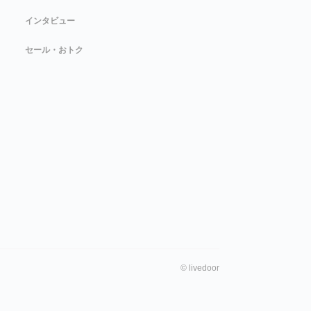
インタビュー
セール・おトク
©
livedoor