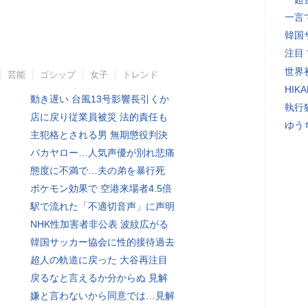
一言
韓国
注目
世界初
芸能
ゴシップ
女子
トレンド
HIK
動き遅い 台風13号影響長引くか
執行
店に戻り従業員被災 法的責任も
ゆう
主犯格とされる男 無期懲役判決
バカヤロー…人気声優が別れ悲痛
態度に不満で…夫の弟を暴行死
ポケモン効果で 空港来場者4.5倍
駅で流れた「不適切音声」に声明
NHK性加害者非公表 波紋広がる
韓国サッカー協会に性的接待過去
超人の軌道に戻った 大谷再注目
戻るなと言えるか分からぬ 見解
嫌と言わないから同意では…見解