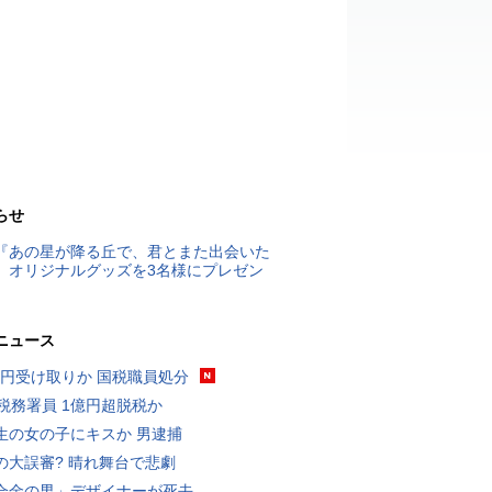
らせ
『あの星が降る丘で、君とまた出会いた
』オリジナルグッズを3名様にプレゼン
ニュース
5億円受け取りか 国税職員処分
代税務署員 1億円超脱税か
生の女の子にキスか 男逮捕
の大誤審? 晴れ舞台で悲劇
合金の男」デザイナーが死去