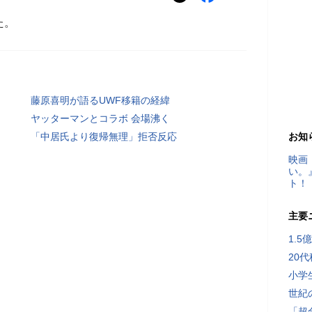
た。
藤原喜明が語るUWF移籍の経緯
ヤッターマンとコラボ 会場沸く
「中居氏より復帰無理」拒否反応
お知
映画
い。
ト！
主要
1.
20
小学
世紀
「超