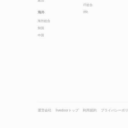
政治
IT総合
海外
PR
海外総合
韓国
中国
運営会社
livedoorトップ
利用規約
プライバシーポ