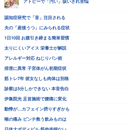
アトピーで「汚い」扱いされ苦悩
認知症研究で「音」注目される
夫の「産後うつ」にみられる症状
1日10回 お腹引き締まる簡単習慣
太りにくいアイス 栄養士が解説
アレルギー対応 ねじりパン術
排泄に異常 子宮体がん初期症状
筋トレ7年 彼女なしも肉体は別格
診察は5分しかできない 本音告白
伊集院光 足首施術で腰痛に変化
動悸が…カフェイン摂りすぎかも
喉の痛み ピンチ救う飲みものは
日体大ボディビル 筋肉半端ない