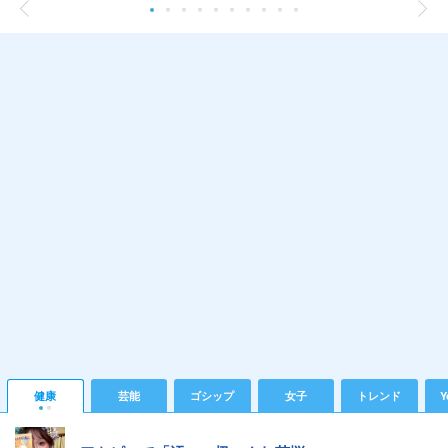
健康
芸能
ゴシップ
女子
トレンド
Y