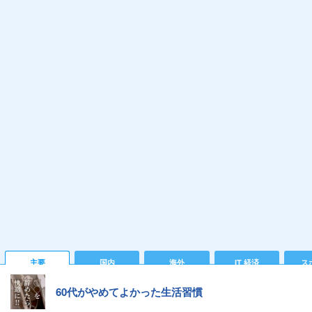
主要
国内
海外
IT 経済
ス
60代がやめてよかった生活習慣