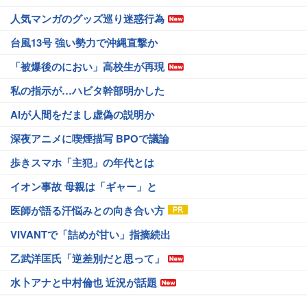
人気マンガのグッズ巡り迷惑行為
台風13号 強い勢力で沖縄直撃か
「被爆後のにおい」高校生が再現
私の指示が…ハビタ幹部明かした
AIが人間をだまし虚偽の説明か
深夜アニメに喫煙描写 BPOで議論
歩きスマホ「主犯」の年代とは
イオン事故 母親は「ギャー」と
医師が語る汗悩みとの向き合い方
VIVANTで「詰めが甘い」指摘続出
乙武洋匡氏「逆差別だと思って」
水卜アナと中村倫也 近況が話題