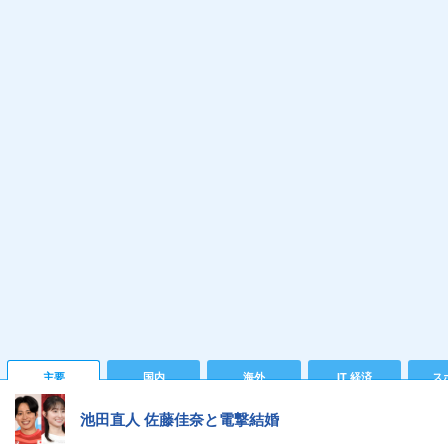
主要
国内
海外
IT 経済
ス
池田直人 佐藤佳奈と電撃結婚