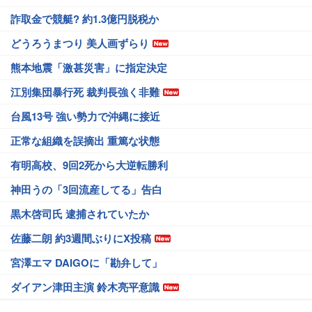
詐取金で競艇? 約1.3億円脱税か
どうろうまつり 美人画ずらり
熊本地震「激甚災害」に指定決定
江別集団暴行死 裁判長強く非難
台風13号 強い勢力で沖縄に接近
正常な組織を誤摘出 重篤な状態
有明高校、9回2死から大逆転勝利
神田うの「3回流産してる」告白
黒木啓司氏 逮捕されていたか
佐藤二朗 約3週間ぶりにX投稿
宮澤エマ DAIGOに「勘弁して」
ダイアン津田主演 鈴木亮平意識