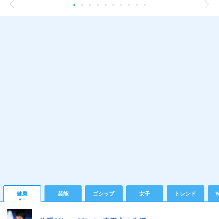
健康
芸能
ゴシップ
女子
トレンド
Y