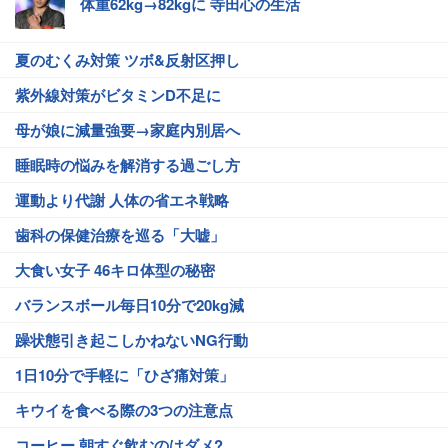
体重62kg→82kgに 寺田心の生活
夏のむくみ対策 ツボ&反射区押し
紫外線対策がビタミンD不足に
母が娘に減量強要→家庭内別居へ
睡眠時の悩みを解消する過ごし方
運動より代謝 人体の省エネ戦略
歯科の保健治療を巡る「大嘘」
大食い女子 46キロ体型の秘密
バランスボール毎日10分で20kg減
躁状態引き起こしかねないNG行動
1日10分で手軽に「ひざ痛対策」
キウイを食べる際の3つの注意点
コーヒー 朝すぐ飲むのはダメ?