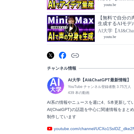
youtu.be
【無料で自分の
生成するAIモデル「M
AI大学【AI&Ch
youtu.be
チャンネル情報
AI大学【AI&ChatGPT最新情報】
YouTube チャンネル登録者数 3.75万人
439 本の動画
AI系の情報やニュースを週に4、5本更新し
AI(ChatGPT)の話題を中心に関連情報を
制作しています                
youtube.com/channel/UCXo1SsIDZ_dke2