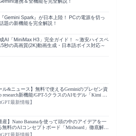
emini連携＆全機能を完全解説！
『Gemini Spark』が日本上陸！ PCの電源を切っ
、話題の新機能を完全解説！
画生成AI「MiniMax H3」完全ガイド！ ～激安ハイスペ
5秒の高画質(2K)動画生成・日本語ボイス対応～
ール&ニュース】無料で使えるGeminiのプレゼン資
research新機能/GPT-5クラスのAIモデル「Kimi K2
atGPT最新情報】
産】Nano Bananaを使って頭の中のアイデアを一
無料のAIコンセプトボード「Mixboard」徹底解
atGPT最新情報】