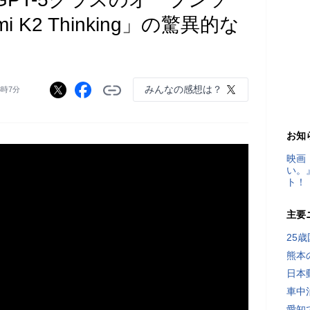
 K2 Thinking」の驚異的な
みんなの感想は？
8時7分
お知
映画
い。
ト！
主要
25
熊本
日本
車中
愛知