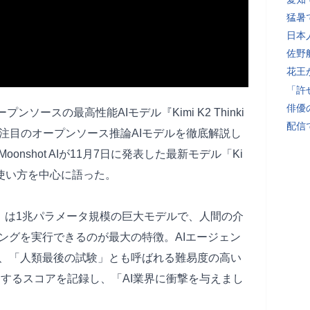
猛暑
日本
佐野
花王
「許
俳優
ンソースの最高性能AIモデル『Kimi K2 Thinki
配信
界注目のオープンソース推論AIモデルを徹底解説し
nshot AIが11月7日に発表した最新モデル「Ki
特徴と使い方を中心に語った。
king」は1兆パラメータ規模の巨大モデルで、人間の介
ングを実行できるのが最大の特徴。AIエージェン
、「人類最後の試験」とも呼ばれる難易度の高い
も凌駕するスコアを記録し、「AI業界に衝撃を与えまし