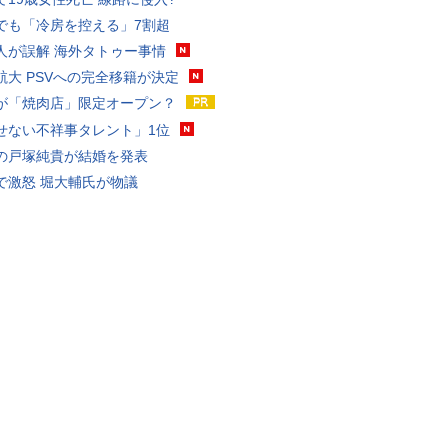
でも「冷房を控える」7割超
人が誤解 海外タトゥー事情
航大 PSVへの完全移籍が決定
が「焼肉店」限定オープン？
せない不祥事タレント」1位
の戸塚純貴が結婚を発表
で激怒 堀大輔氏が物議