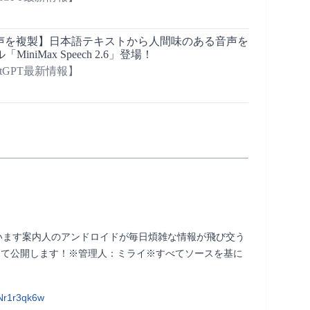
声を複製】日本語テキストから人間味のある音声を
iniMax Speech 2.6」登場！
atGPT最新情報】
ています案内人のアンドロイドが毎日煩雑な情報が飛び交う
まとめて公開します！※管理人：ミライ※すべてソースを基に
Nr1r3qk6w