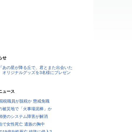
らせ
『あの星が降る丘で、君とまた出会いた
』オリジナルグッズを3名様にプレゼン
ニュース
歳国税職員が脱税か 懲戒免職
の被災地で「火事場泥棒」か
郵便のシステム障害が解消
泊で女性死亡 遺族の胸中
で19歳女性死亡 線路に侵入?