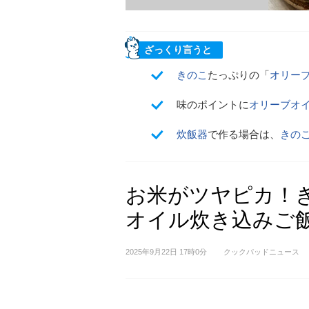
ざっくり言うと
きのこ
たっぷりの「
オリー
味のポイントに
オリーブオ
炊飯器
で作る場合は、
きの
お米がツヤピカ！
オイル炊き込みご
2025年9月22日 17時0分
クックパッドニュース