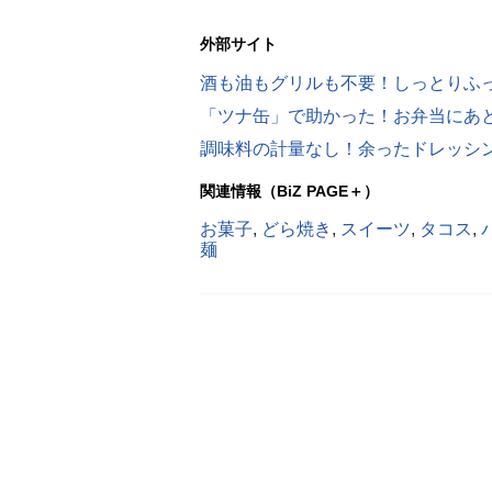
外部サイト
酒も油もグリルも不要！しっとりふ
「ツナ缶」で助かった！お弁当にあ
調味料の計量なし！余ったドレッシ
関連情報（BiZ PAGE＋）
お菓子
,
どら焼き
,
スイーツ
,
タコス
,
麺