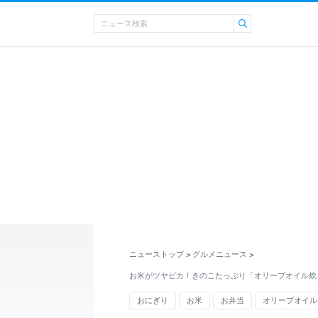
ニューストップ
グルメニュース
>
>
お米がツヤピカ！きのこたっぷり「オリーブオイル炊
おにぎり
お米
お弁当
オリーブオイル