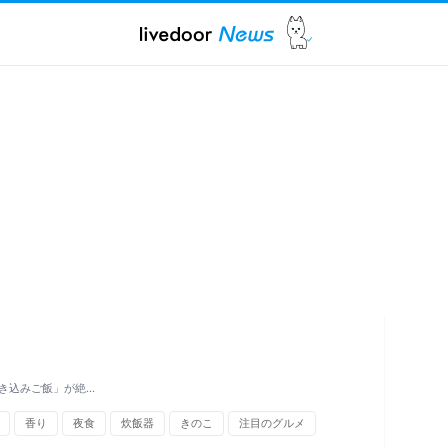
き込みご飯」が絶…
香り
夜食
炊飯器
きのこ
注目のグルメ