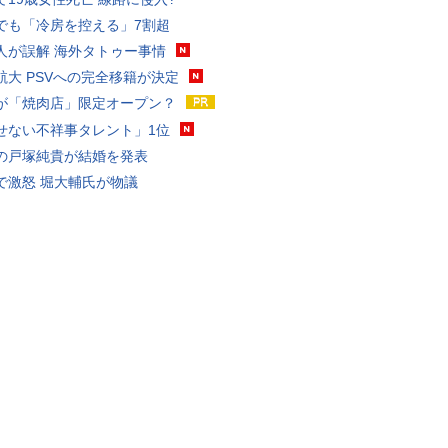
でも「冷房を控える」7割超
人が誤解 海外タトゥー事情
航大 PSVへの完全移籍が決定
が「焼肉店」限定オープン？
せない不祥事タレント」1位
の戸塚純貴が結婚を発表
で激怒 堀大輔氏が物議