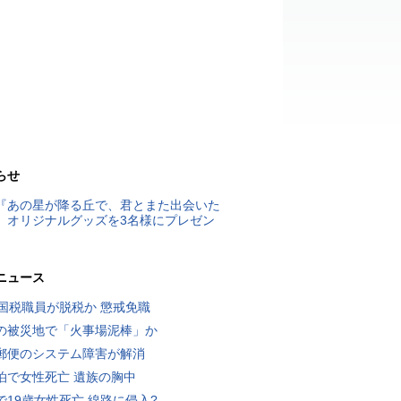
らせ
『あの星が降る丘で、君とまた出会いた
』オリジナルグッズを3名様にプレゼン
ニュース
歳国税職員が脱税か 懲戒免職
の被災地で「火事場泥棒」か
郵便のシステム障害が解消
泊で女性死亡 遺族の胸中
で19歳女性死亡 線路に侵入?