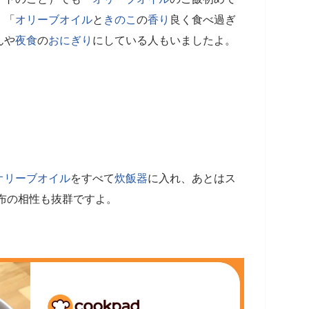
」「
オリーブオイル
と
きのこ
の
香り
良く食べ過ぎ
んや
夜食
の
おにぎり
にしている人もいましたよ。
オリーブオイル
をすべて
炊飯器
に入れ、あとはス
布の相性も抜群ですよ。