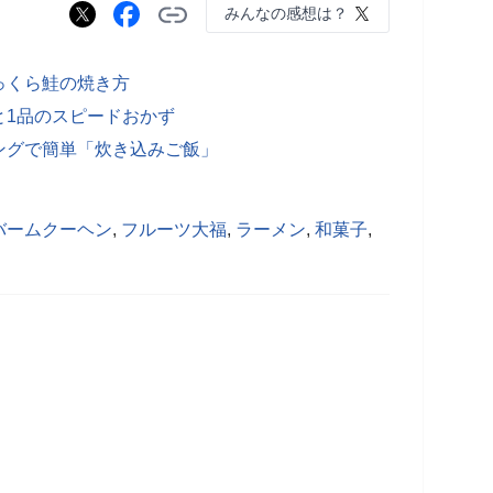
みんなの感想は？
っくら鮭の焼き方
と1品のスピードおかず
ングで簡単「炊き込みご飯」
バームクーヘン
,
フルーツ大福
,
ラーメン
,
和菓子
,