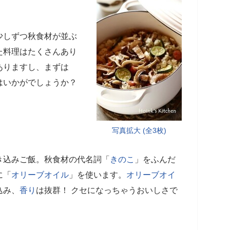
少しずつ秋食材が並ぶ
た料理はたくさんあり
ありますし、まずは
はいかがでしょうか？
写真拡大 (全3枚)
き込みご飯。秋食材の代名詞「
きのこ
」をふんだ
に「
オリーブオイル
」を使います。
オリーブオイ
込み、
香り
は抜群！ クセになっちゃうおいしさで