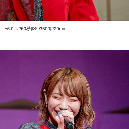
F6.0|1/250秒|ISO3600|220mm