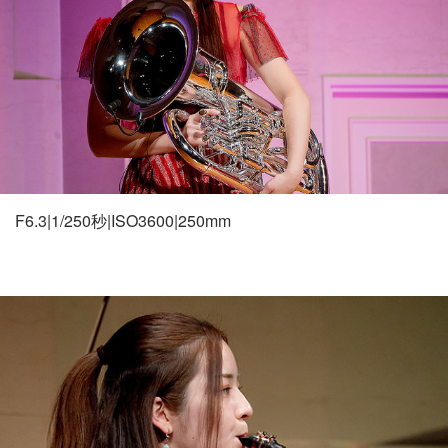
F6.3|1/250秒|ISO3600|250mm