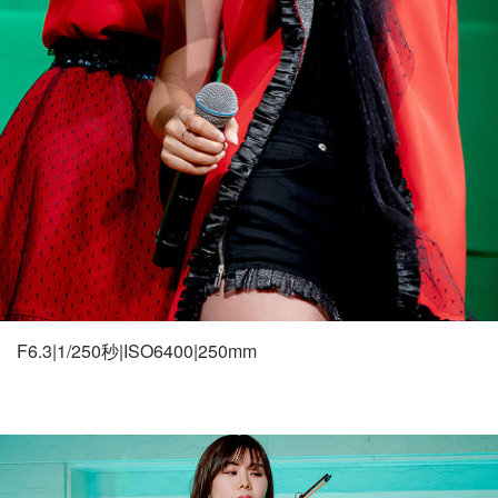
F6.3|1/250秒|ISO6400|250mm