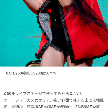
F6.3|1/250秒|ISO3200|250mm
Z 50をライブステージで使ってみた所見だが、
オートフォーカスのエリアが広い範囲で使える上に人物撮
影に最適な、顔認識AFや瞳AFが便利だ。顔認識AFや瞳