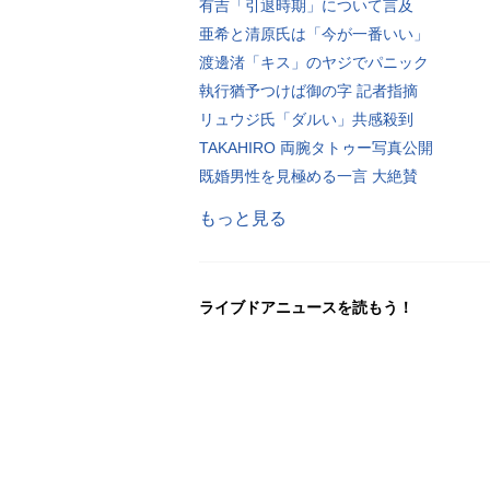
有吉「引退時期」について言及
亜希と清原氏は「今が一番いい」
渡邊渚「キス」のヤジでパニック
執行猶予つけば御の字 記者指摘
リュウジ氏「ダルい」共感殺到
TAKAHIRO 両腕タトゥー写真公開
既婚男性を見極める一言 大絶賛
もっと見る
ライブドアニュースを読もう！