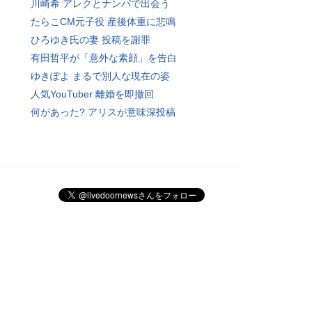
川崎希 アレクとナンパで出会う
たらこCM元子役 産後体重に悲鳴
ひろゆき氏の妻 投稿を謝罪
有田哲平が「意外な素顔」を告白
ゆきぽよ まるで別人な現在の姿
人気YouTuber 離婚を即撤回
何があった? アリスが意味深投稿