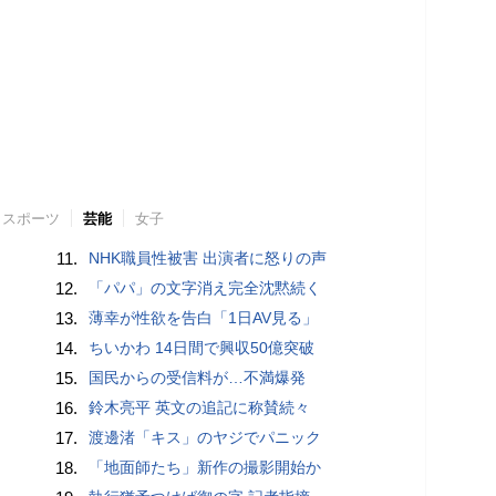
スポーツ
芸能
女子
11.
NHK職員性被害 出演者に怒りの声
12.
「パパ」の文字消え完全沈黙続く
13.
薄幸が性欲を告白「1日AV見る」
14.
ちいかわ 14日間で興収50億突破
15.
国民からの受信料が…不満爆発
16.
鈴木亮平 英文の追記に称賛続々
17.
渡邊渚「キス」のヤジでパニック
18.
「地面師たち」新作の撮影開始か