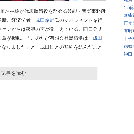
1.
の椎名林檎が代表取締役を務める芸能・音楽事務所
無銭
更新。経済学者・
成田悠輔
氏のマネジメントを行
正常
ファンからは落胆の声が聞こえている。同日公式
有明
文章が掲載。「このたび有限会社黒猫堂は、
成田
甲子
結婚
となりました」と、成田氏との契約を結んだこと
神田
記事を読む