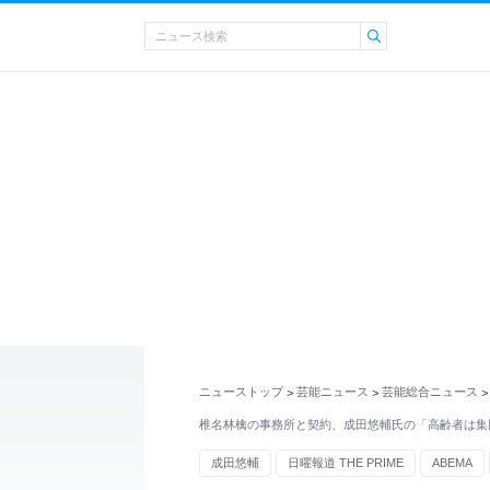
ニューストップ
芸能ニュース
芸能総合ニュース
>
>
>
椎名林檎の事務所と契約、成田悠輔氏の「高齢者は集
成田悠輔
日曜報道 THE PRIME
ABEMA
イェール大学
予算委員会