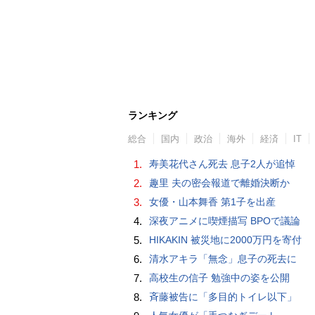
ランキング
総合
国内
政治
海外
経済
IT
1.
寿美花代さん死去 息子2人が追悼
2.
趣里 夫の密会報道で離婚決断か
3.
女優・山本舞香 第1子を出産
4.
深夜アニメに喫煙描写 BPOで議論
5.
HIKAKIN 被災地に2000万円を寄付
6.
清水アキラ「無念」息子の死去に
7.
高校生の信子 勉強中の姿を公開
8.
斉藤被告に「多目的トイレ以下」