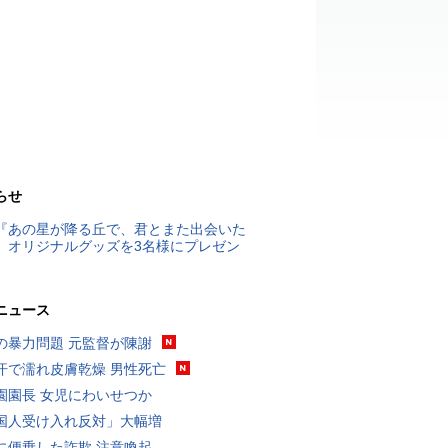
らせ
『あの星が降る丘で、君とまた出会いた
』オリジナルグッズを3名様にプレゼン
ニュース
の暴力問題 元監督が陳謝
汗で濡れ皮膚乾燥 男性死亡
園園長 女児にわいせつか
国人受け入れ反対」大幅増
に便乗した詐欺 注意喚起