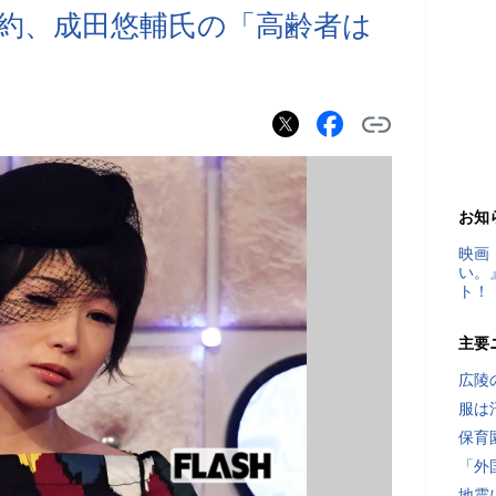
約、成田悠輔氏の「高齢者は
お知
映画
い。
ト！
主要
広陵
服は
保育
「外
地震