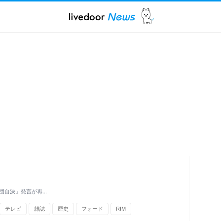
団自決」発言が再…
テレビ
雑誌
歴史
フォード
RIM