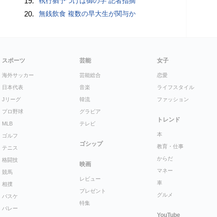
19.
執行猶予つけば御の字 記者指摘
20.
無銭飲食 複数の早大生が関与か
スポーツ
芸能
女子
海外サッカー
芸能総合
恋愛
日本代表
音楽
ライフスタイル
Jリーグ
韓流
ファッション
プロ野球
グラビア
トレンド
MLB
テレビ
本
ゴルフ
ゴシップ
教育・仕事
テニス
からだ
格闘技
映画
マネー
競馬
レビュー
車
相撲
プレゼント
グルメ
バスケ
特集
バレー
YouTube