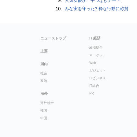
9.
人気女優が「手つなぎデート」
10.
みな実を守った? 粋な行動に称賛
ニューストップ
IT 経済
経済総合
主要
マーケット
Web
国内
ガジェット
社会
ITビジネス
政治
IT総合
海外
PR
海外総合
韓国
中国