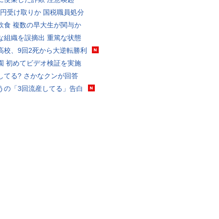
5億円受け取りか 国税職員処分
飲食 複数の早大生が関与か
な組織を誤摘出 重篤な状態
高校、9回2死から大逆転勝利
園 初めてビデオ検証を実施
してる? さかなクンが回答
うの「3回流産してる」告白