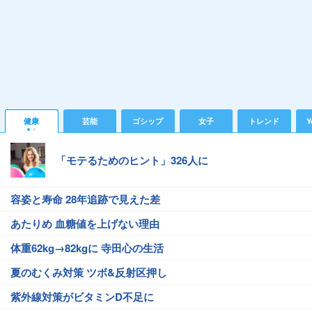
健康
芸能
ゴシップ
女子
トレンド
Y
「モテるためのヒント」326人に
容姿と寿命 28年追跡で見えた差
あたりめ 血糖値を上げない理由
体重62kg→82kgに 寺田心の生活
夏のむくみ対策 ツボ&反射区押し
紫外線対策がビタミンD不足に