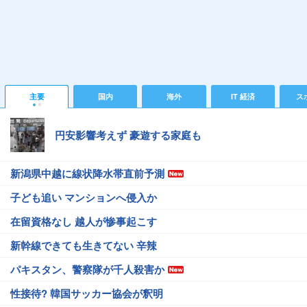
主要
国内
海外
IT 経済
ス
円安影響考えず 豪遊する家庭も
新潟県中越に線状降水帯直前予測
子ども追い マンションへ侵入か
在留資格なし 越人が惨事起こす
新幹線できても生きてない 辛辣
パキスタン、警察隊が千人殺害か
性接待? 韓国サッカー協会が釈明