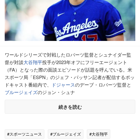
ワールドシリーズで対戦したロバーツ監督とシュナイダー監
督が対談
大谷翔平
投手が2023年オフにフリーエージェント
（FA）となった際の面談エピソードが話題を呼んでいる。米
スポーツ局「ESPN」のジェフ・パッサン記者が配信するポッ
ドキャスト番組内で、
ドジャース
のデーブ・ロバーツ監督と
ブルージェイズ
のジョン・シュナ
続きを読む
#スポーツニュース
#ブルージェイズ
#大谷翔平