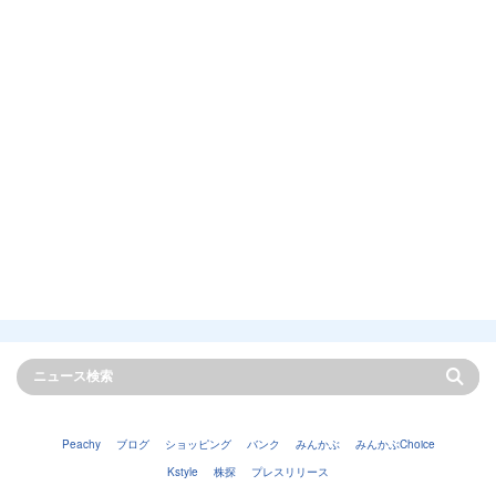
Peachy
ブログ
ショッピング
バンク
みんかぶ
みんかぶChoice
Kstyle
株探
プレスリリース