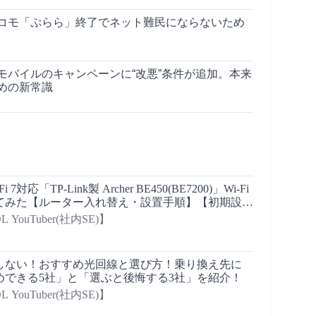
ドコモ「ぷらら」終了でネット難民にならないため
モバイルのキャンペーンに“改悪”条件が追加。本来
めの新常識
対応「TP-Link製 Archer BE450(BE7200)」Wi-Fi
てみた【ルーター入れ替え・設置手順】【初期設
】
YouTuber(社内SE)】
敗しない！おすすめ光回線と選び方！乗り換え先に
めできる5社」と「選ぶと後悔する3社」を紹介！
YouTuber(社内SE)】