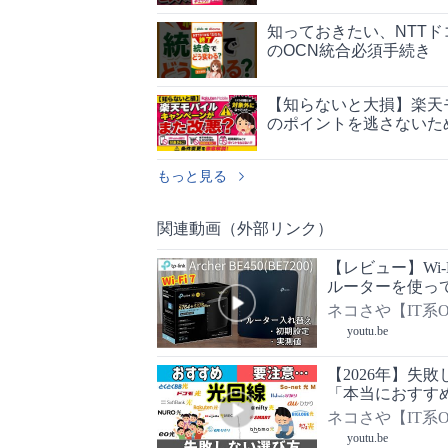
知っておきたい、NTT
のOCN統合必須手続き
【知らないと大損】楽天
のポイントを逃さないた
もっと見る
関連動画（外部リンク）
【レビュー】Wi-Fi 7
ルーターを使っ
定】【通信速度
ネコさや【IT系OL 
youtu.be
【2026年】失
「本当におすす
ネコさや【IT系OL 
youtu.be