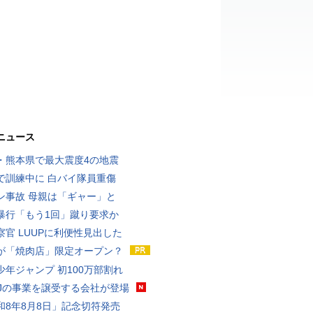
ニュース
・熊本県で最大震度4の地震
で訓練中に 白バイ隊員重傷
ン事故 母親は「ギャー」と
暴行「もう1回」蹴り要求か
察官 LUUPに利便性見出した
が「焼肉店」限定オープン？
少年ジャンプ 初100万部割れ
MJの事業を譲受する会社が登場
和8年8月8日」記念切符発売