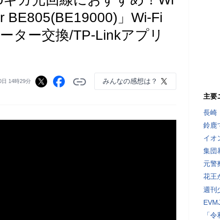
er BE805(BE19000)」Wi-Fi
ター交換/TP-Linkアプリ
みんなの感想は？
0日 14時29分
主要
長崎
鈴鹿
イオ
集団
元警
花王
週刊
EV
「令