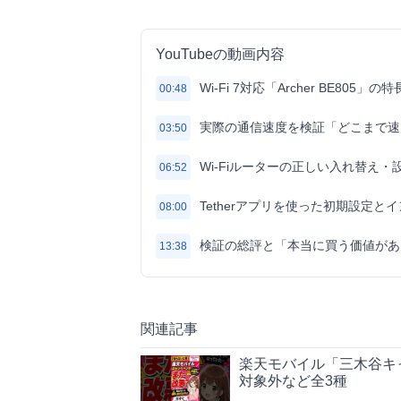
YouTubeの動画内容
Wi-Fi 7対応「Archer BE80
00:48
実際の通信速度を検証「どこまで速
03:50
Wi-Fiルーターの正しい入れ替え・
06:52
Tetherアプリを使った初期設定と
08:00
検証の総評と「本当に買う価値があ
13:38
関連記事
楽天モバイル「三木谷キャ
対象外など全3種