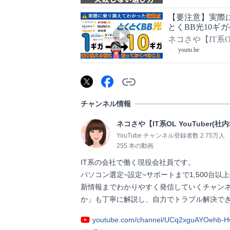
【要注意】実際
とくBB光10ギ
おすすめの乗り
ネコさや【IT系OL 
youtu.be
チャンネル情報
ネコさや【IT系OL YouTuber(社内
YouTube チャンネル登録者数 2.75万人
255 本の動画
IT系の会社で働く現役会社員です。

パソコン選定~設定~サポートまで1,500台
新情報までわかりやすく発信していくチャン
か」も丁寧に解説し、自力でトラブル解決できる力が身につ
youtube.com/channel/UCq2xguAYOehb-