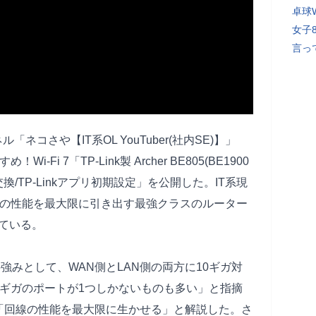
卓球
女子
言っ
「ネコさや【IT系OL YouTuber(社内SE)】」
i 7「TP-Link製 Archer BE805(BE1900
交換/TP-Linkアプリ初期設定」を公開した。IT系現
線の性能を最大限に引き出す最強クラスのルーター
ている。
最大の強みとして、WAN側とLAN側の両方に10ギガ対
0ギガのポートが1つしかないものも多い」と指摘
「回線の性能を最大限に生かせる」と解説した。さ