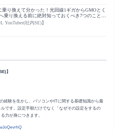
に乗り換えて分かった！光回線1ギガからGMOとく
ガへ乗り換える前に絶対知っておくべき7つのこと/
換え方法は？
YouTuber(社内SE)】
SE)】
以上の経験を生かし、パソコンやITに関する基礎知識から最
ネルです。設定手順だけでなく「なぜその設定をするの
きます。                
HwJoQevrhQ