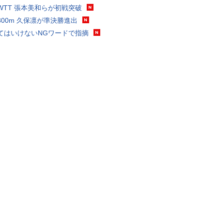
WTT 張本美和らが初戦突破
800m 久保凛が準決勝進出
てはいけないNGワードで指摘