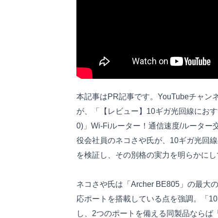
本記事はPR記事です。YouTubeチャンネル
が、「【レビュー】10ギガ光回線におすすめ！Wi-F
0)」Wi-Fiルーター！通信速度/ルーター
役会社員のネコさや氏が、10ギガ光回
を検証し、その別格の実力を明らかにし
ネコさや氏は「Archer BE805」の
応ポートを搭載している点を強調。「1
し、2つのポートを備える同製品ならば