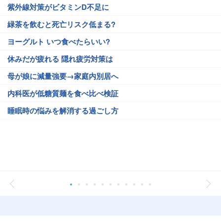
紫外線対策がビタミンD不足に
緑茶を飲むと死亡リスク低まる?
ヨーグルト いつ食べたらいい?
休みだが疲れる 隠れ疲労対策は
母が娘に減量強要→家庭内別居へ
内科医が低糖質麺を食べ比べ検証
睡眠時の悩みを解消する過ごし方