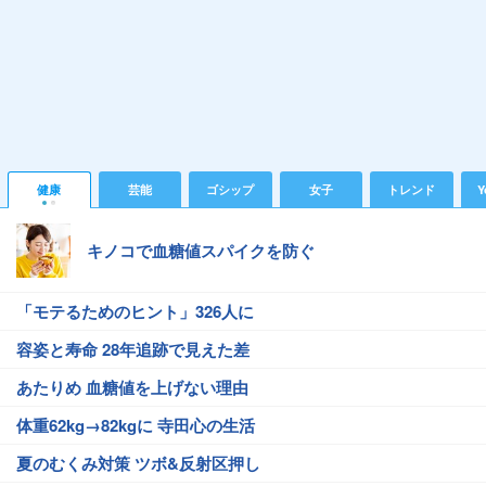
健康
芸能
ゴシップ
女子
トレンド
Y
キノコで血糖値スパイクを防ぐ
「モテるためのヒント」326人に
容姿と寿命 28年追跡で見えた差
あたりめ 血糖値を上げない理由
体重62kg→82kgに 寺田心の生活
夏のむくみ対策 ツボ&反射区押し