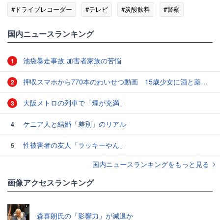
#ドライブレコーダー
#テレビ
#炭酸飲料
#警察
#掃除
#ポテト
国内ニュースランキング
池袋暴走事故 加害者家族の苦悩
1
押収スマホから770本のわいせつ動画 15歳少女に酒と薬飲ませ性的暴行か 54歳男を再逮捕 「薬もありますよ」とSNSで誘い出し
2
大阪メトロの列車で「煙が充満」
3
ケニア人と結婚「差別」のリアル
4
性被害者の友人「ラッキーやん」
5
国内ニュースランキングをもっと見る
画像アクセスランキング
森喜朗氏の「影響力」が減退か