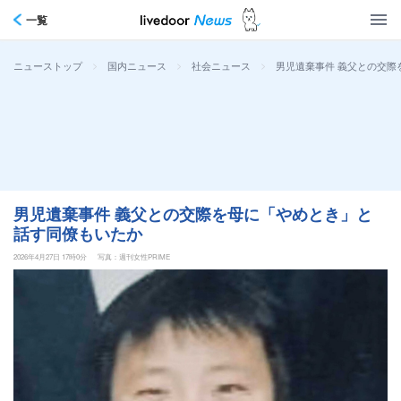
一覧
>
>
>
男児遺棄事件 義父との交際
ニューストップ
国内ニュース
社会ニュース
男児遺棄事件 義父との交際を母に「やめとき」と
話す同僚もいたか
2026年4月27日 17時0分
写真：週刊女性PRIME