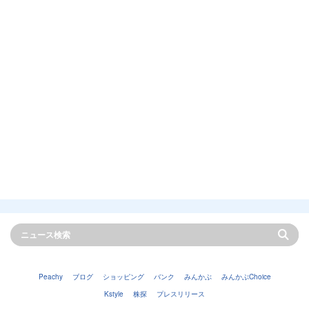
Peachy
ブログ
ショッピング
バンク
みんかぶ
みんかぶChoice
Kstyle
株探
プレスリリース