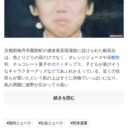
京都府南丹市園部町の遺体発見現場前に設けられた献花台
は、色とりどりの花だけでなく、オレンジジュースや
炭酸飲
料
、チョコレート菓子や
ポテト
チップス、子どもが喜びそう
なキャラクターグッズなどであふれかえっている。近くの住
民らが置いたという机の上はすぐに供物でいっぱいになり、
机の周囲に裾野が広がって小高い
続きを読む
#国内ニュース
#社会ニュース
#死体遺棄