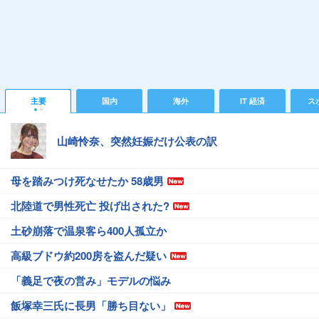
主要
国内
海外
IT 経済
ス
山崎怜奈、突然妊娠だけ公表の訳
母を踏みつけ死なせたか 58歳男
北陸道で男性死亡 投げ出された?
土砂崩落で温泉客ら400人孤立か
高級ブドウ約200房を盗んだ疑い
「義足で夜の営み」モデルの悩み
飯塚幸三氏に長男「勝ち目ない」