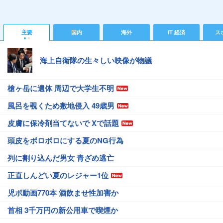
主要
国内
海外
IT 経済
ス
海上自衛隊の生々しい映像が物議
槍ヶ岳に遺体 周辺で大学生不明
風呂を覗くため敷地侵入 49歳男
皮膚に保冷剤当てないで Xで話題
頭皮をボロボロにする夏のNG行為
列に割り込んだ男女 青ざめ逃亡
正直しんどい夏のレジャー1位
児ポ動画770本 酒飲ませ性加害か
首相 3千万円の新公用車で喫煙か