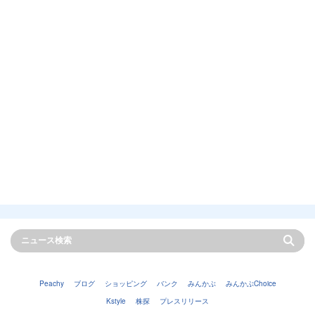
Peachy
ブログ
ショッピング
バンク
みんかぶ
みんかぶChoice
Kstyle
株探
プレスリリース