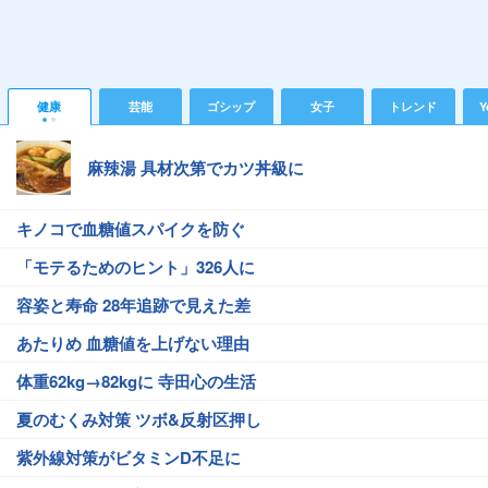
健康
芸能
ゴシップ
女子
トレンド
Y
麻辣湯 具材次第でカツ丼級に
キノコで血糖値スパイクを防ぐ
「モテるためのヒント」326人に
容姿と寿命 28年追跡で見えた差
あたりめ 血糖値を上げない理由
体重62kg→82kgに 寺田心の生活
夏のむくみ対策 ツボ&反射区押し
紫外線対策がビタミンD不足に