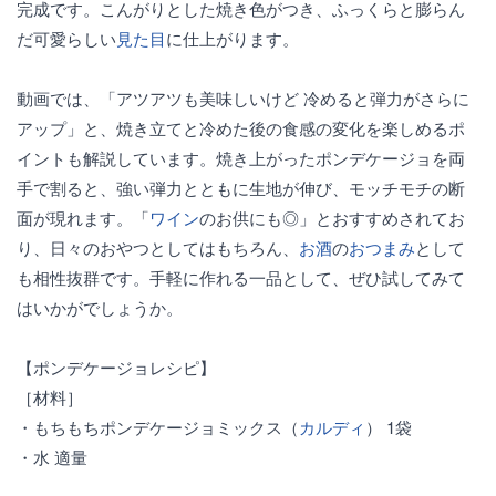
完成です。こんがりとした焼き色がつき、ふっくらと膨らん
だ可愛らしい
見た目
に仕上がります。
動画では、「アツアツも美味しいけど 冷めると弾力がさらに
アップ」と、焼き立てと冷めた後の食感の変化を楽しめるポ
イントも解説しています。焼き上がったポンデケージョを両
手で割ると、強い弾力とともに生地が伸び、モッチモチの断
面が現れます。「
ワイン
のお供にも◎」とおすすめされてお
り、日々のおやつとしてはもちろん、
お酒
の
おつまみ
として
も相性抜群です。手軽に作れる一品として、ぜひ試してみて
はいかがでしょうか。
【ポンデケージョレシピ】
［材料］
・もちもちポンデケージョミックス（
カルディ
） 1袋
・水 適量