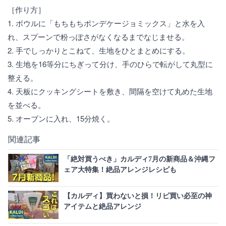
［作り方］
1. ボウルに「もちもちポンデケージョミックス」と水を入
れ、スプーンで粉っぽさがなくなるまでなじませる。
2. 手でしっかりとこねて、生地をひとまとめにする。
3. 生地を16等分にちぎって分け、手のひらで転がして丸型に
整える。
4. 天板にクッキングシートを敷き、間隔を空けて丸めた生地
を並べる。
5. オーブンに入れ、15分焼く。
関連記事
「絶対買うべき」カルディ7月の新商品＆沖縄フ
ェア大特集！絶品アレンジレシピも
【カルディ】買わないと損！リピ買い必至の神
アイテムと絶品アレンジ