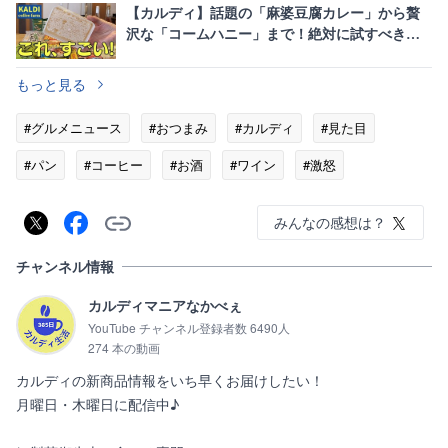
【カルディ】話題の「麻婆豆腐カレー」から贅
沢な「コームハニー」まで！絶対に試すべき新
商品＆定番11選
もっと見る
#グルメニュース
#おつまみ
#カルディ
#見た目
#パン
#コーヒー
#お酒
#ワイン
#激怒
みんなの感想は？
チャンネル情報
カルディマニアなかべぇ
YouTube チャンネル登録者数 6490人
274 本の動画
カルディの新商品情報をいち早くお届けしたい！

月曜日・木曜日に配信中♪
