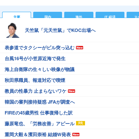
主要
国内
海外
IT 経済
ス
天竺鼠「元天竺鼠」でKOC出場へ
表参道でタクシーがビル突っ込む
台風16号が小笠原近海で発生
海上自衛隊の生々しい映像が物議
秋田県職員、報道対応で喫煙
教員の性暴力 止まらないワケ
韓国の審判接待疑惑 JFAが調査へ
FIREの45歳男性 仕事復帰した訳
藤原竜也、「労務改善」アピール
重岡大毅＆濱田崇裕 結婚W発表