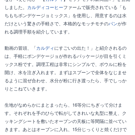
しました。
カルディ
コーヒー
ファームで販売されている「も
ちもちポンデケージョミックス」を使用し、用意するのは水
だけという驚きの手軽さで、本格的なモッチモチの
パン
が作
れる調理手順を紹介しています。
動画の冒頭、「
カルディ
にすごいの出た！」と紹介されるの
は、手軽にポンデケージョが作れるパッケージが目を引くミ
ックス粉です。調理工程は非常にシンプルで、ボウルに粉を
開け、水を注ぎ入れます。まずはスプーンで全体をなじませ
るように混ぜ合わせ、水分が粉に行き渡ったら、手でしっか
りとこねていきます。
生地がなめらかにまとまったら、16等分にちぎって分けま
す。それぞれを手のひらで転がしてきれいな丸型に整え、ク
ッキングシートを敷いたオーブンの天板に等間隔に並べてい
きます。あとはオーブンに入れ、15分じっくりと焼くだけで