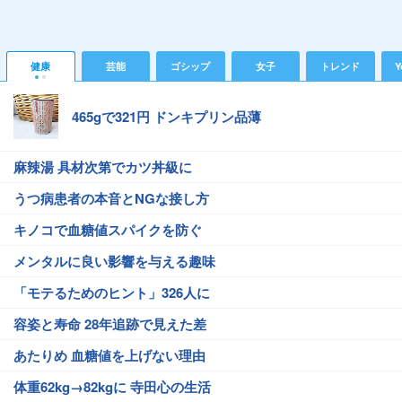
健康
芸能
ゴシップ
女子
トレンド
Y
465gで321円 ドンキプリン品薄
麻辣湯 具材次第でカツ丼級に
うつ病患者の本音とNGな接し方
キノコで血糖値スパイクを防ぐ
メンタルに良い影響を与える趣味
「モテるためのヒント」326人に
容姿と寿命 28年追跡で見えた差
あたりめ 血糖値を上げない理由
体重62kg→82kgに 寺田心の生活