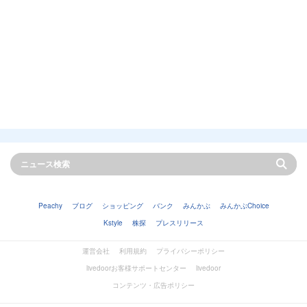
Peachy
ブログ
ショッピング
バンク
みんかぶ
みんかぶChoice
Kstyle
株探
プレスリリース
運営会社
利用規約
プライバシーポリシー
livedoorお客様サポートセンター
livedoor
コンテンツ・広告ポリシー