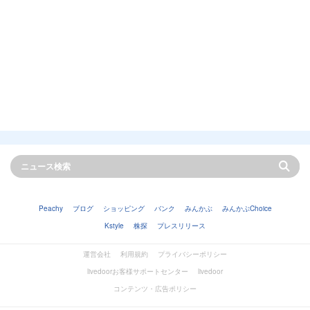
Peachy
ブログ
ショッピング
バンク
みんかぶ
みんかぶChoice
Kstyle
株探
プレスリリース
運営会社
利用規約
プライバシーポリシー
livedoorお客様サポートセンター
livedoor
コンテンツ・広告ポリシー