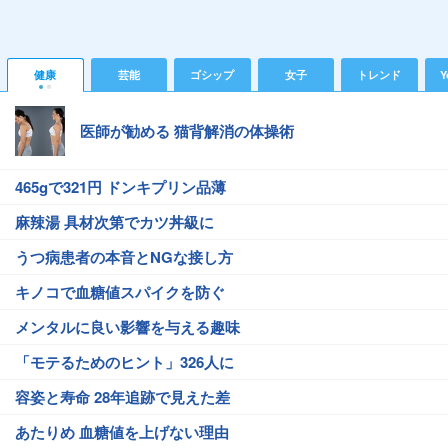
健康
芸能
ゴシップ
女子
トレンド
Y
医師が勧める 猫背解消の体操術
465gで321円 ドンキプリン品薄
麻辣湯 具材次第でカツ丼級に
うつ病患者の本音とNGな接し方
キノコで血糖値スパイクを防ぐ
メンタルに良い影響を与える趣味
「モテるためのヒント」326人に
容姿と寿命 28年追跡で見えた差
あたりめ 血糖値を上げない理由