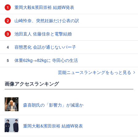
重岡大毅&濱田崇裕 結婚W発表
1
山崎怜奈、突然妊娠だけ公表の訳
2
池田直人 佐藤佳奈と電撃結婚
3
容態悪化 会話が通じないパー子
4
体重62kg→82kgに 寺田心の生活
5
芸能ニュースランキングをもっと見る
画像アクセスランキング
森喜朗氏の「影響力」が減退か
重岡大毅&濱田崇裕 結婚W発表