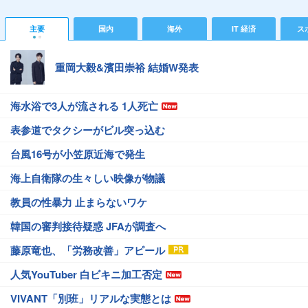
主要
国内
海外
IT 経済
ス
重岡大毅&濱田崇裕 結婚W発表
海水浴で3人が流される 1人死亡
表参道でタクシーがビル突っ込む
台風16号が小笠原近海で発生
海上自衛隊の生々しい映像が物議
教員の性暴力 止まらないワケ
韓国の審判接待疑惑 JFAが調査へ
藤原竜也、「労務改善」アピール
人気YouTuber 白ビキニ加工否定
VIVANT「別班」リアルな実態とは