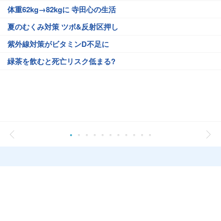
体重62kg→82kgに 寺田心の生活
夏のむくみ対策 ツボ&反射区押し
紫外線対策がビタミンD不足に
緑茶を飲むと死亡リスク低まる?