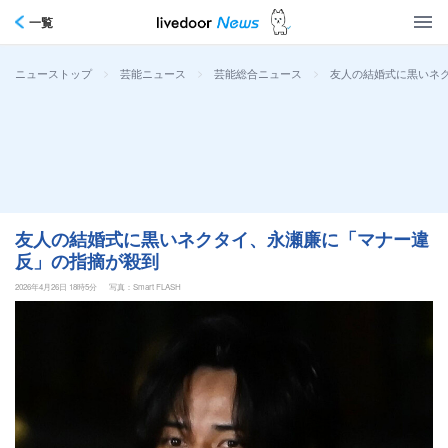
一覧
>
>
>
友人の結婚式に黒いネ
ニューストップ
芸能ニュース
芸能総合ニュース
友人の結婚式に黒いネクタイ、永瀬廉に「マナー違
反」の指摘が殺到
2026年4月26日 18時5分
写真：Smart FLASH