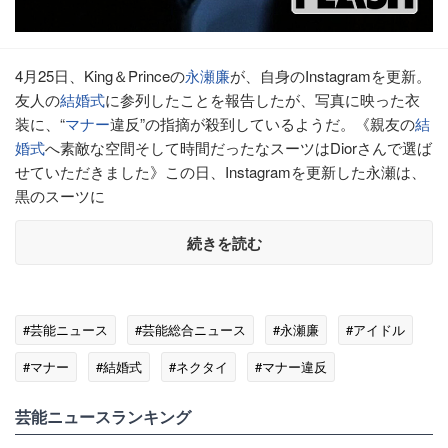
4月25日、King＆Princeの
永瀬廉
が、自身のInstagramを更新。
友人の
結婚式
に参列したことを報告したが、写真に映った衣
装に、“
マナー
違反”の指摘が殺到しているようだ。《親友の
結
婚式
へ素敵な空間そして時間だったなスーツはDiorさんで選ば
せていただきました》この日、Instagramを更新した永瀬は、
黒のスーツに
続きを読む
#芸能ニュース
#芸能総合ニュース
#永瀬廉
#アイドル
#マナー
#結婚式
#ネクタイ
#マナー違反
芸能ニュースランキング