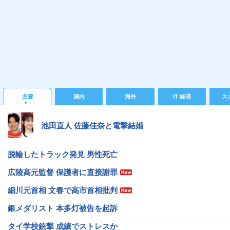
主要
国内
海外
IT 経済
ス
池田直人 佐藤佳奈と電撃結婚
脱輪したトラック発見 男性死亡
広陵高元監督 保護者に直接謝罪
細川元首相 文春で高市首相批判
銀メダリスト 本多灯被告を起訴
タイ学校銃撃 成績でストレスか