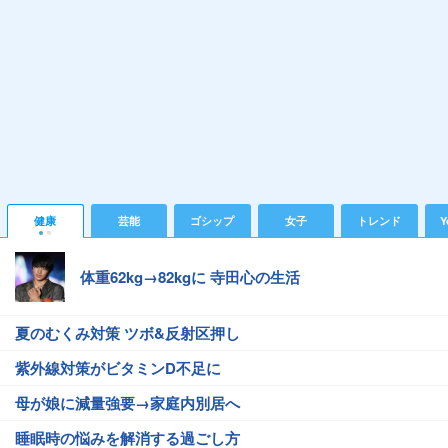
健康
芸能
ゴシップ
女子
トレンド
Y
体重62kg→82kgに 寺田心の生活
夏のむくみ対策 ツボ&反射区押し
紫外線対策がビタミンD不足に
母が娘に減量強要→家庭内別居へ
睡眠時の悩みを解消する過ごし方