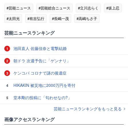
#芸能ニュース
#芸能総合ニュース
#立川志らく
#坂上忍
#太田光
#有吉弘行
#長嶋一茂
#高嶋ちさ子
#宮根誠司
芸能ニュースランキング
池田直人 佐藤佳奈と電撃結婚
1
朝ドラ 次週予告に「ゲンナリ」
2
ケンコバ コロナで謎の後遺症
3
HIKAKIN 被災地に2000万円を寄付
4
堂本剛の投稿に「匂わせなの?」
5
芸能ニュースランキングをもっと見る
画像アクセスランキング