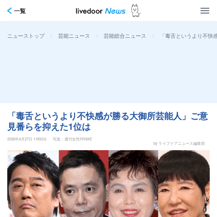
一覧
>
>
>
「毒舌というより不快
ニューストップ
芸能ニュース
芸能総合ニュース
「毒舌というより不快感が勝る大御所芸能人」ご意
見番らを抑えた1位は
2026年4月27日 11時0分
写真：週刊女性PRIME
by ライブドアニュース編集部