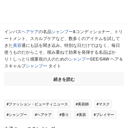
インバス
ヘアケア
の名品
シャンプー
&コンディショナー、トリ
ートメント、スカルプケアなど、数多くのアイテムを試して
きた
美容
通にも話を聞き込み。特別な日だけではなく、毎日
使うものだからこそ、積み重ねて効果を発揮する名品ばか
り！しっとり感重視の人のための
シャンプー
SEE/SAW ヘア＆
スキャルプ
シャンプー
タイト
続きを読む
#ファッション・ビューティニュース
#美容師
#マスク
#シャンプー
#ヘアケア
#香り
#美容
#プレイヤー
#KATE