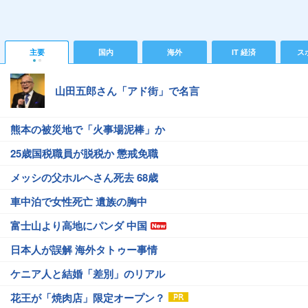
主要
国内
海外
IT 経済
ス
山田五郎さん「アド街」で名言
熊本の被災地で「火事場泥棒」か
25歳国税職員が脱税か 懲戒免職
メッシの父ホルヘさん死去 68歳
車中泊で女性死亡 遺族の胸中
富士山より高地にパンダ 中国
日本人が誤解 海外タトゥー事情
ケニア人と結婚「差別」のリアル
花王が「焼肉店」限定オープン？