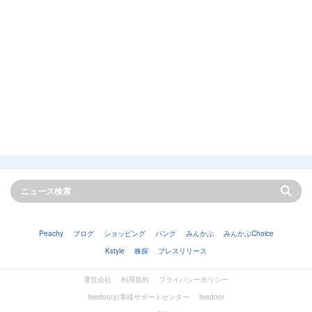
Peachy
ブログ
ショッピング
バンク
みんかぶ
みんかぶChoice
Kstyle
株探
プレスリリース
運営会社
利用規約
プライバシーポリシー
livedoorお客様サポートセンター
livedoor