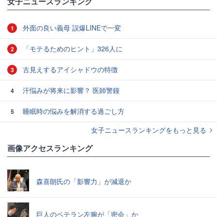
女子ニュースランキング
外面の良い義母 誤爆LINEで一変
1
「モテるためのヒント」326人に
2
古見えするアイシャドウの特徴
3
汗悩みが将来に影響？ 医師警鐘
4
睡眠時の悩みを解消する過ごし方
5
女子ニュースランキングをもっと見る
画像アクセスランキング
森喜朗氏の「影響力」が減退か
巨人のベテラン左腕が「密会」か