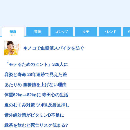
健康
芸能
ゴシップ
女子
トレンド
Y
キノコで血糖値スパイクを防ぐ
「モテるためのヒント」326人に
容姿と寿命 28年追跡で見えた差
あたりめ 血糖値を上げない理由
体重62kg→82kgに 寺田心の生活
夏のむくみ対策 ツボ&反射区押し
紫外線対策がビタミンD不足に
緑茶を飲むと死亡リスク低まる?