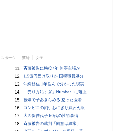
スポーツ
芸能
女子
11.
斉藤被告に懲役7年 無罪主張か
12.
1.5億円受け取りか 国税職員処分
13.
沖縄移住 1年住んで分かった現実
14.
「売り方汚すぎ」Number_iに落胆
15.
被爆で子あきらめる 怒った医者
16.
コンビニの割引おにぎり買わぬ訳
17.
大久保佳代子 50代の性欲事情
18.
斉藤被告の裁判「同意は異常」