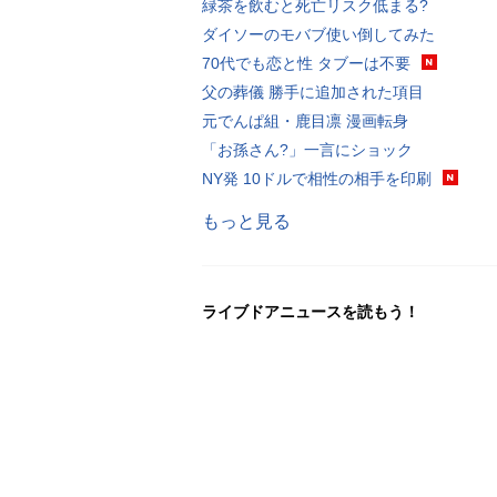
緑茶を飲むと死亡リスク低まる?
ダイソーのモバブ使い倒してみた
70代でも恋と性 タブーは不要
父の葬儀 勝手に追加された項目
元でんぱ組・鹿目凛 漫画転身
「お孫さん?」一言にショック
NY発 10ドルで相性の相手を印刷
もっと見る
ライブドアニュースを読もう！