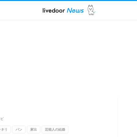
シピ
ンネリ
パン
家出
芸能人の結婚