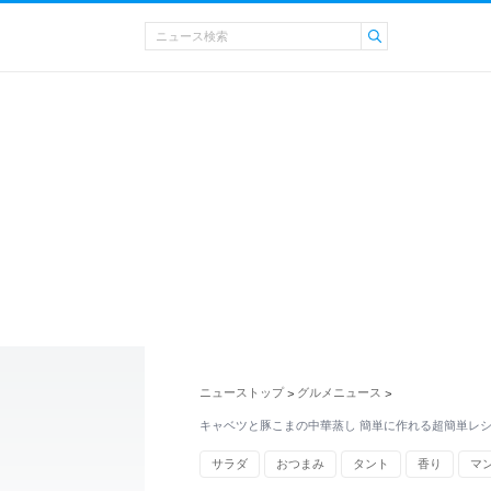
ニューストップ
グルメニュース
>
>
キャベツと豚こまの中華蒸し 簡単に作れる超簡単レ
サラダ
おつまみ
タント
香り
マ