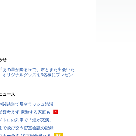
らせ
『あの星が降る丘で、君とまた出会いた
』オリジナルグッズを3名様にプレゼン
ニュース
や関越道で帰省ラッシュ渋滞
影響考えず 豪遊する家庭も
メトロの列車で「煙が充満」
まで飛び交う密室会議の記録
タカー予約 10万円分当たる