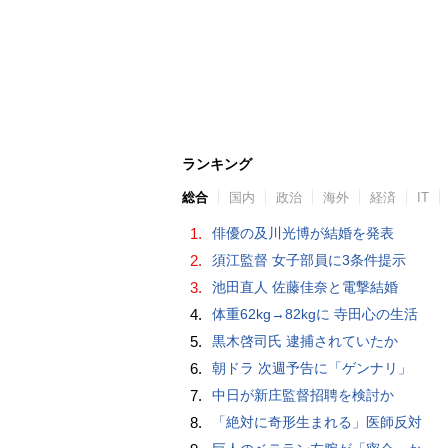
ランキング
総合
国内
政治
海外
経済
IT
1.
俳優の及川光博が結婚を発表
2.
須江監督 女子部員に3条件提示
3.
池田直人 佐藤佳奈と電撃結婚
4.
体重62kg→82kgに 寺田心の生活
5.
黒木啓司氏 逮捕されていたか
6.
朝ドラ 次週予告に「ゲンナリ」
7.
中日が新庄監督招聘を検討か
8.
「絶対に奇形生まれる」医師反対