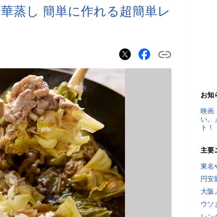
華蒸し 簡単に作れる超簡単レ
お知
映画
い。
ト！
主要
東名
円安
大阪
ウソ
レン