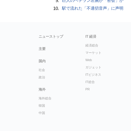
9.
巨人のベテラン左腕が「密会」か
10.
駅で流れた「不適切音声」に声明
ニューストップ
IT 経済
経済総合
主要
マーケット
Web
国内
ガジェット
社会
ITビジネス
政治
IT総合
海外
PR
海外総合
韓国
中国