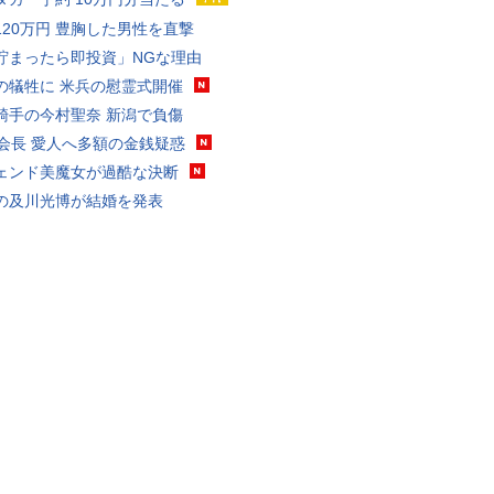
120万円 豊胸した男性を直撃
貯まったら即投資」NGな理由
の犠牲に 米兵の慰霊式開催
騎手の今村聖奈 新潟で負傷
FA会長 愛人へ多額の金銭疑惑
ェンド美魔女が過酷な決断
の及川光博が結婚を発表