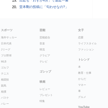
19.
出廷も「わずか4分」で退廷一幕
20.
堂本剛の投稿に「匂わせなの?」
スポーツ
芸能
女子
海外サッカー
芸能総合
恋愛
日本代表
音楽
ライフスタイル
Jリーグ
韓流
ファッション
プロ野球
グラビア
トレンド
MLB
テレビ
本
ゴルフ
ゴシップ
教育・仕事
テニス
からだ
格闘技
映画
マネー
競馬
レビュー
車
相撲
プレゼント
グルメ
バスケ
特集
バレー
YouTube