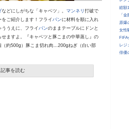
総額
ダ
などにしがちな「キャベツ」。
マンネリ
打破で
「金
ーをご紹介します！フライ
パン
に材料を順に入れ
原爆
ゃううえに、フライ
パン
のままテーブルにドンと
女性
らせますよ。『キャベツと豚こまの中華蒸し』の
FI
レジ
（約500ɡ）豚こま切れ肉…200ɡねぎ（白い部
俳優
記事を読む