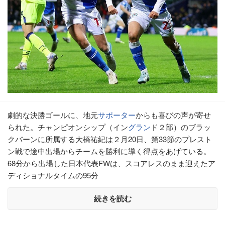
劇的な決勝ゴールに、地元
サポーター
からも喜びの声が寄せ
られた。チャンピオンシップ（イン
グラン
ド２部）のブラッ
クバーンに所属する大橋祐紀は２月20日、第33節のプレスト
ン戦で途中出場からチームを勝利に導く得点をあげている。
68分から出場した日本代表FWは、スコアレスのまま迎えたア
ディショナルタイムの95分
続きを読む