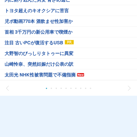
トヨタ超えのキオクシアに苦言
児ポ動画770本 酒飲ませ性加害か
首相 3千万円の新公用車で喫煙か
注目 古いPCが復活するUSB
大野智のびっしりタトゥーに異変
山崎怜奈、突然妊娠だけ公表の訳
太田光 NHK性被害問題で不備指摘