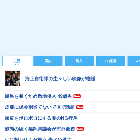
主要
国内
海外
IT 経済
ス
海上自衛隊の生々しい映像が物議
風呂を覗くため敷地侵入 49歳男
皮膚に保冷剤当てないで Xで話題
頭皮をボロボロにする夏のNG行為
醜態の続く福岡県議会が海外豪遊
列に割り込んだ男女 青ざめ逃亡