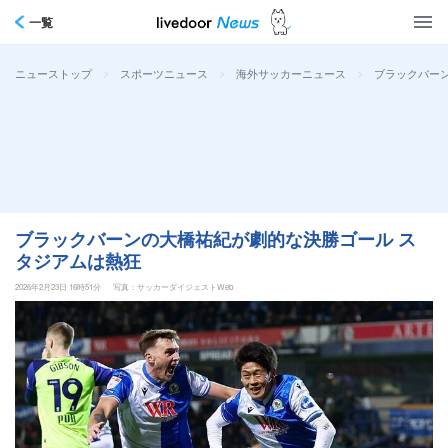
一覧
>
>
>
ブラックバー
ニューストップ
スポーツニュース
海外サッカーニュース
ブラックバーンの大橋祐紀が劇的な決勝ゴール ス
タジアムは熱狂
2026年2月23日 16時51分
写真：サッカーダイジェストWeb