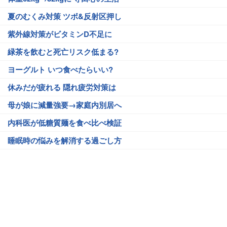
夏のむくみ対策 ツボ&反射区押し
紫外線対策がビタミンD不足に
緑茶を飲むと死亡リスク低まる?
ヨーグルト いつ食べたらいい?
休みだが疲れる 隠れ疲労対策は
母が娘に減量強要→家庭内別居へ
内科医が低糖質麺を食べ比べ検証
睡眠時の悩みを解消する過ごし方