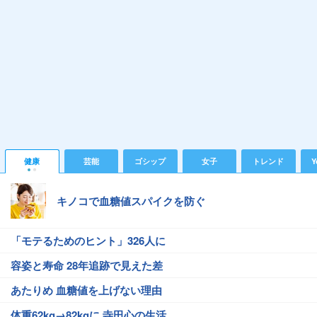
健康
芸能
ゴシップ
女子
トレンド
Y
キノコで血糖値スパイクを防ぐ
「モテるためのヒント」326人に
容姿と寿命 28年追跡で見えた差
あたりめ 血糖値を上げない理由
体重62kg→82kgに 寺田心の生活