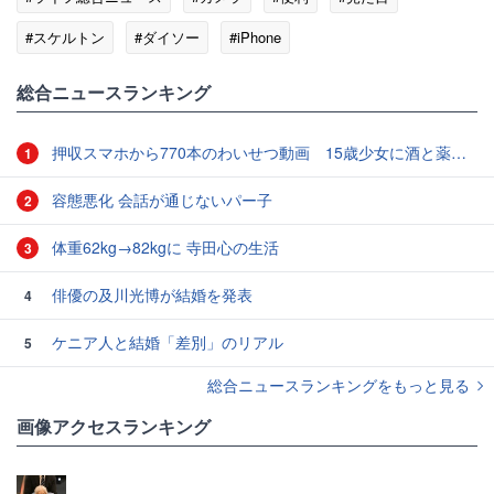
#スケルトン
#ダイソー
#iPhone
総合ニュースランキング
押収スマホから770本のわいせつ動画 15歳少女に酒と薬飲ませ性的暴行か 54歳男を再逮捕 「薬もありますよ」とSNSで誘い出し
1
容態悪化 会話が通じないパー子
2
体重62kg→82kgに 寺田心の生活
3
俳優の及川光博が結婚を発表
4
ケニア人と結婚「差別」のリアル
5
総合ニュースランキングをもっと見る
画像アクセスランキング