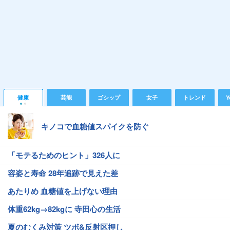
健康
芸能
ゴシップ
女子
トレンド
Y
キノコで血糖値スパイクを防ぐ
「モテるためのヒント」326人に
容姿と寿命 28年追跡で見えた差
あたりめ 血糖値を上げない理由
体重62kg→82kgに 寺田心の生活
夏のむくみ対策 ツボ&反射区押し