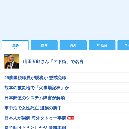
主要
国内
海外
IT 経済
ス
山田五郎さん「アド街」で名言
25歳国税職員が脱税か 懲戒免職
熊本の被災地で「火事場泥棒」か
日本郵便のシステム障害が解消
車中泊で女性死亡 遺族の胸中
日本人が誤解 海外タトゥー事情
息子助けようとした父 意識不明