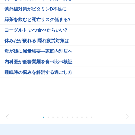
紫外線対策がビタミンD不足に
緑茶を飲むと死亡リスク低まる?
ヨーグルト いつ食べたらいい?
休みだが疲れる 隠れ疲労対策は
母が娘に減量強要→家庭内別居へ
内科医が低糖質麺を食べ比べ検証
睡眠時の悩みを解消する過ごし方