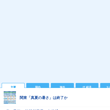
主要
国内
海外
IT 経済
ス
関東「真夏の暑さ」は終了か