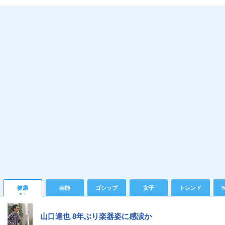
健康
芸能
ゴシップ
女子
トレンド
Y
山口達也 8年ぶり楽器姿に感涙か