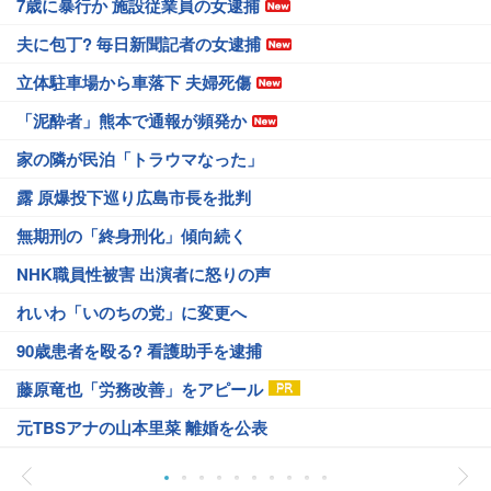
7歳に暴行か 施設従業員の女逮捕
夫に包丁? 毎日新聞記者の女逮捕
立体駐車場から車落下 夫婦死傷
「泥酔者」熊本で通報が頻発か
家の隣が民泊「トラウマなった」
露 原爆投下巡り広島市長を批判
無期刑の「終身刑化」傾向続く
NHK職員性被害 出演者に怒りの声
れいわ「いのちの党」に変更へ
90歳患者を殴る? 看護助手を逮捕
藤原竜也「労務改善」をアピール
元TBSアナの山本里菜 離婚を公表