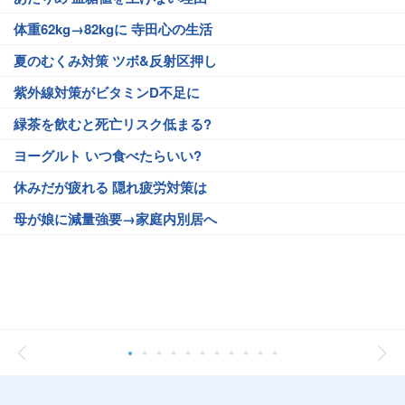
体重62kg→82kgに 寺田心の生活
夏のむくみ対策 ツボ&反射区押し
紫外線対策がビタミンD不足に
緑茶を飲むと死亡リスク低まる?
ヨーグルト いつ食べたらいい?
休みだが疲れる 隠れ疲労対策は
母が娘に減量強要→家庭内別居へ