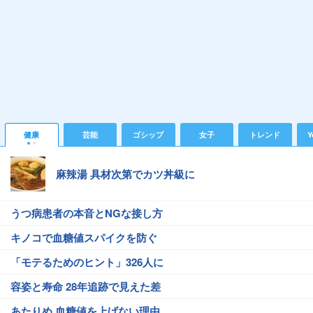
健康
芸能
ゴシップ
女子
トレンド
Y
麻辣湯 具材次第でカツ丼級に
うつ病患者の本音とNGな接し方
キノコで血糖値スパイクを防ぐ
「モテるためのヒント」326人に
容姿と寿命 28年追跡で見えた差
あたりめ 血糖値を上げない理由