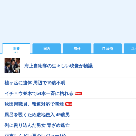
主要
国内
海外
IT 経済
ス
海上自衛隊の生々しい映像が物議
槍ヶ岳に遺体 周辺で19歳不明
イチョウ並木で54本一斉に枯れる
秋田県職員、報道対応で喫煙
風呂を覗くため敷地侵入 49歳男
列に割り込んだ男女 青ざめ逃亡
正直しんどい夏のレジャー1位