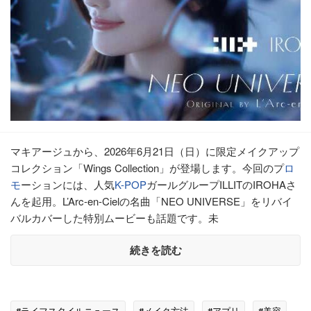
マキアージュから、2026年6月21日（日）に限定メイクアップ
コレクション「Wings Collection」が登場します。今回のプ
ロ
モ
ーションには、人気
K-POP
ガールグループILLITのIROHAさ
んを起用。L’Arc-en-Cielの名曲「NEO UNIVERSE」をリバイ
バルカバーした特別ムービーも話題です。未
続きを読む
#ライフスタイルニュース
#メイク方法
#アプリ
#美容