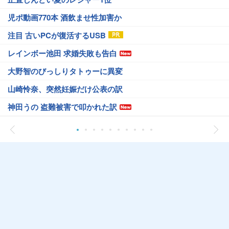
児ポ動画770本 酒飲ませ性加害か
注目 古いPCが復活するUSB
レインボー池田 求婚失敗も告白
大野智のびっしりタトゥーに異変
山崎怜奈、突然妊娠だけ公表の訳
神田うの 盗難被害で叩かれた訳