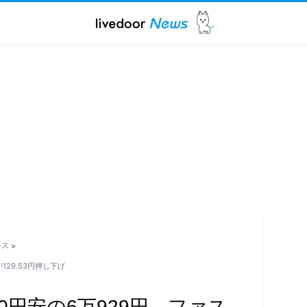
ース
>
129.53円押し下げ
0円安の6万929円、ファス