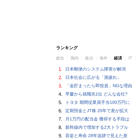
ランキング
総合
国内
政治
海外
経済
IT
1.
日本郵便のシステム障害が解消
2.
日本社会に広がる「孫疲れ」
3.
「金貯まったら即投資」NGな理由
4.
早慶から就職先1位 どんな会社?
5.
トヨタ 期間従業員手当100万円に
6.
定期預金とJT株 20年で差が拡大
7.
月1万円の配当金 獲得する手段は
8.
新幹線内で増加する2大トラブル
9.
容姿と寿命 28年追跡で見えた差