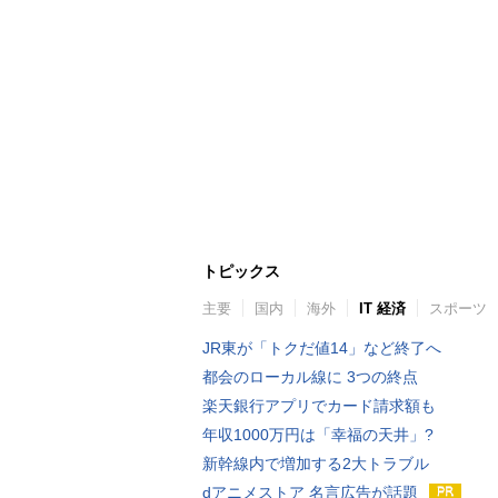
トピックス
主要
国内
海外
IT 経済
スポーツ
JR東が「トクだ値14」など終了へ
都会のローカル線に 3つの終点
楽天銀行アプリでカード請求額も
年収1000万円は「幸福の天井」?
新幹線内で増加する2大トラブル
dアニメストア 名言広告が話題