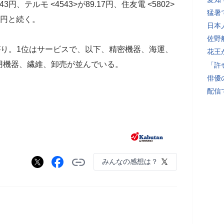
3円、テルモ <4543>が89.17円、住友電 <5802>
猛暑
08円と続く。
日本
佐野
がり。1位はサービスで、以下、精密機器、海運、
花王
用機器、繊維、卸売が並んでいる。
「許
俳優
配信
みんなの感想は？