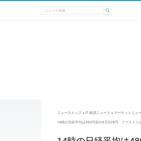
ニューストップ
IT 経済ニュース
マーケットニュ
>
>
14時の日経平均は480円安の6万929円、ファストリが
14時の日経平均は48