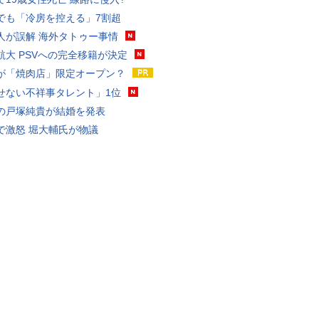
でも「冷房を控える」7割超
人が誤解 海外タトゥー事情
航大 PSVへの完全移籍が決定
が「焼肉店」限定オープン？
せない不祥事タレント」1位
の戸塚純貴が結婚を発表
で激怒 堀大輔氏が物議