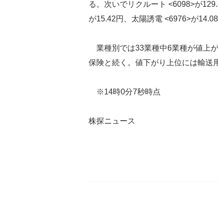
る。次いでリクルート <6098>が129.4
が15.42円、太陽誘電 <6976>が14.
業種別では33業種中6業種が値上
保険と続く。値下がり上位には輸送
※14時0分7秒時点
株探ニュース