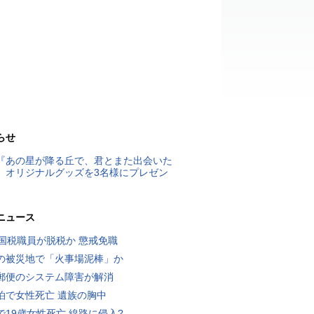
らせ
『あの星が降る丘で、君とまた出会いた
』オリジナルグッズを3名様にプレゼン
ニュース
歳国税職員が脱税か 懲戒免職
の被災地で「火事場泥棒」か
郵便のシステム障害が解消
泊で女性死亡 遺族の胸中
で19歳女性死亡 線路に侵入?