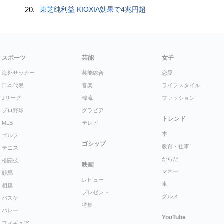
20.
東芝純利益 KIOXIA効果で4兆円超
スポーツ
芸能
女子
海外サッカー
芸能総合
恋愛
日本代表
音楽
ライフスタイル
Jリーグ
韓流
ファッション
プロ野球
グラビア
トレンド
MLB
テレビ
本
ゴルフ
ゴシップ
教育・仕事
テニス
からだ
格闘技
映画
マネー
競馬
レビュー
車
相撲
プレゼント
グルメ
バスケ
特集
バレー
YouTube
フィギュア