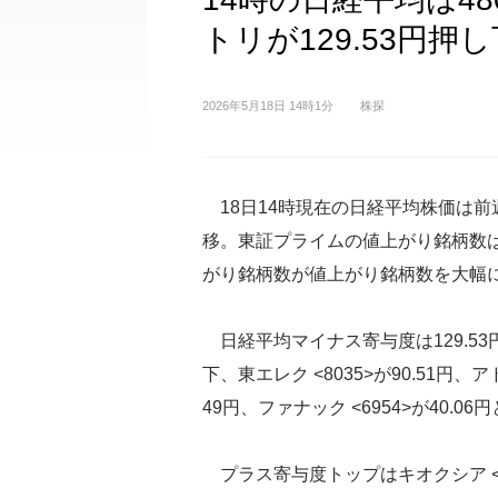
トリが129.53円押
2026年5月18日 14時1分
株探
18日14時現在の日経平均株価は前週末比
移。東証プライムの値上がり銘柄数は4
がり銘柄数が値上がり銘柄数を大幅
日経平均マイナス寄与度は129.53
下、東エレク <8035>が90.51円、アド
49円、ファナック <6954>が40.0
プラス寄与度トップはキオクシア <2