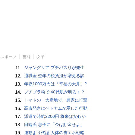
スポーツ
芸能
女子
11.
ジャングリア プチバズりが発生
12.
退職金 翌年の税負担が増える訳
13.
年収1000万円は「幸福の天井」?
14.
プチプラ粉で 40代肌が明るく？
15.
トマトの一大産地で、農家に打撃
16.
高市発言にベトナムが示した行動
17.
派遣で時給2200円 将来は安心か
18.
田端氏 息子に「今は貯金せよ」
19.
運動より代謝 人体の省エネ戦略