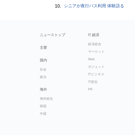
10.
シニアが夜行バス利用 体験語る
ニューストップ
IT 経済
経済総合
主要
マーケット
Web
国内
ガジェット
社会
ITビジネス
政治
IT総合
海外
PR
海外総合
韓国
中国