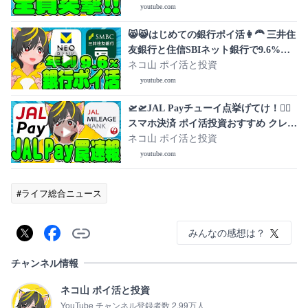
積立即売り
youtube.com
😸😸はじめての銀行ポイ活👩‍🦰 三井住
友銀行と住信SBIネット銀行で9.6%リ
ターン🐷ポイ活投資おすすめ キャンペ
ネコ山 ポイ活と投資
ーン攻略 銀行ぐるぐる
youtube.com
🛫🛫JAL Payチューイ点挙げてけ！🧙‍♂️
スマホ決済 ポイ活投資おすすめ クレジ
ットカード 住信SBIネット銀行 NEO
ネコ山 ポイ活と投資
BANK
youtube.com
#ライフ総合ニュース
みんなの感想は？
チャンネル情報
ネコ山 ポイ活と投資
YouTube チャンネル登録者数 2.99万人