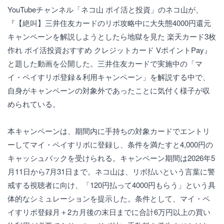
YouTubeチャンネル「ネコ山 ポイ活と投資」のネコ山が、
『【絶叫】三井住友カードのリボ攻略中に大失態4000円還元
キャンペーンを解説しようとしたら地獄を見た 楽天カード3枚
作れ ポイ活投資おすすめ クレジットカード VポイントPay』
と題した動画を公開した。三井住友カードで実施中の「マ
イ・ペイすリボ登録＆利用キャンペーン」を解説する中で、
自身がキャンペーンの対象外であったことに気付く様子が収
められている。
本キャンペーンは、期間内に手持ちの対象カードでエントリ
ーしてマイ・ペイすリボに登録し、条件を満たすと4,000円の
キャッシュバックを受けられる。キャンペーン期間は2026年5
月11日から7月31日まで。ネコ山は、リボ払いという言葉に警
戒する視聴者に向け、「120円払って4000円もらう」という具
体的なシミュレーションを提示した。条件として、マイ・ペ
イすリボ登録月＋2カ月後の末日までに合計6万円以上の買い