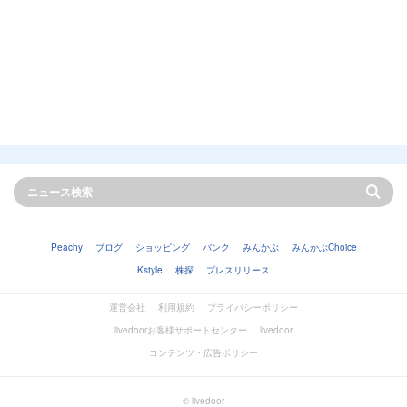
Peachy
ブログ
ショッピング
バンク
みんかぶ
みんかぶChoice
Kstyle
株探
プレスリリース
運営会社
利用規約
プライバシーポリシー
livedoorお客様サポートセンター
livedoor
コンテンツ・広告ポリシー
© livedoor