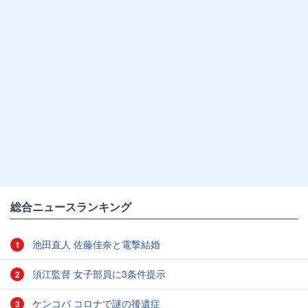
総合ニュースランキング
池田直人 佐藤佳奈と電撃結婚
1
須江監督 女子部員に3条件提示
2
ケンコバ コロナで謎の後遺症
3