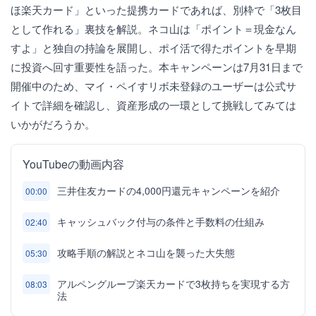
ほ楽天カード」といった提携カードであれば、別枠で「3枚目
として作れる」裏技を解説。ネコ山は「ポイント＝現金なん
すよ」と独自の持論を展開し、ポイ活で得たポイントを早期
に投資へ回す重要性を語った。本キャンペーンは7月31日まで
開催中のため、マイ・ペイすリボ未登録のユーザーは公式サ
イトで詳細を確認し、資産形成の一環として挑戦してみては
いかがだろうか。
YouTubeの動画内容
三井住友カードの4,000円還元キャンペーンを紹介
00:00
キャッシュバック付与の条件と手数料の仕組み
02:40
攻略手順の解説とネコ山を襲った大失態
05:30
アルペングループ楽天カードで3枚持ちを実現する方
08:03
法