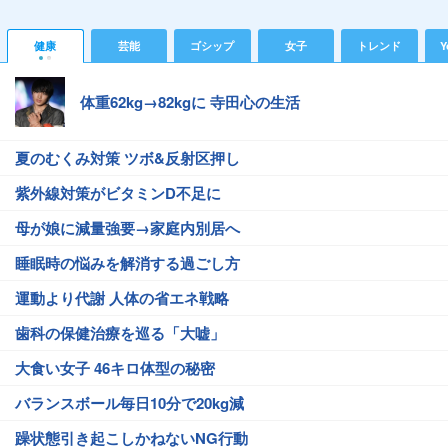
健康
芸能
ゴシップ
女子
トレンド
Y
体重62kg→82kgに 寺田心の生活
夏のむくみ対策 ツボ&反射区押し
紫外線対策がビタミンD不足に
母が娘に減量強要→家庭内別居へ
睡眠時の悩みを解消する過ごし方
運動より代謝 人体の省エネ戦略
歯科の保健治療を巡る「大嘘」
大食い女子 46キロ体型の秘密
バランスボール毎日10分で20kg減
躁状態引き起こしかねないNG行動