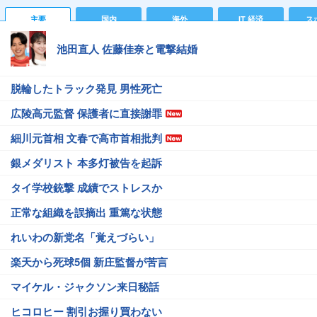
主要
国内
海外
IT 経済
ス
池田直人 佐藤佳奈と電撃結婚
脱輪したトラック発見 男性死亡
広陵高元監督 保護者に直接謝罪
細川元首相 文春で高市首相批判
銀メダリスト 本多灯被告を起訴
タイ学校銃撃 成績でストレスか
正常な組織を誤摘出 重篤な状態
れいわの新党名「覚えづらい」
楽天から死球5個 新庄監督が苦言
マイケル・ジャクソン来日秘話
ヒコロヒー 割引お握り買わない