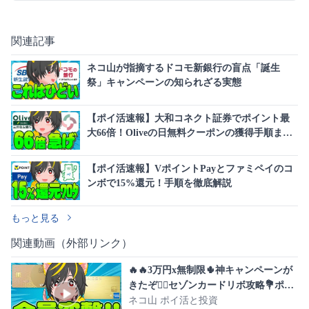
関連記事
ネコ山が指摘するドコモ新銀行の盲点「誕生
祭」キャンペーンの知られざる実態
【ポイ活速報】大和コネクト証券でポイント最
大66倍！Oliveの日無料クーポンの獲得手順まと
め
【ポイ活速報】VポイントPayとファミペイのコ
ンボで15%還元！手順を徹底解説
もっと見る
関連動画（外部リンク）
🔥🔥3万円x無制限🌵神キャンペーンが
きたぞ🚴‍♀️セゾンカードリボ攻略💐ポイ
投資おすすめ クレジットカード クレカ
ネコ山 ポイ活と投資