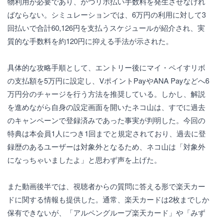
物利用が必要であり、かつリボ払い手数料を発生させなけれ
ばならない。シミュレーションでは、6万円の利用に対して3
回払いで合計60,126円を支払うスケジュールが紹介され、実
質的な手数料を約120円に抑える手法が示された。
具体的な攻略手順として、エントリー後にマイ・ペイすリボ
の支払額を5万円に設定し、VポイントPayやANA Payなどへ6
万円分のチャージを行う方法を推奨している。しかし、解説
を進めながら自身の設定画面を開いたネコ山は、すでに過去
のキャンペーンで登録済みであった事実が判明した。今回の
特典は本会員1人につき1回までと規定されており、過去に登
録歴のあるユーザーは対象外となるため、ネコ山は「対象外
になっちゃいましたよ」と思わず声を上げた。
また動画後半では、視聴者からの質問に答える形で楽天カー
ドに関する情報も提供した。通常、楽天カードは2枚までしか
保有できないが、「アルペングループ楽天カード」や「みず