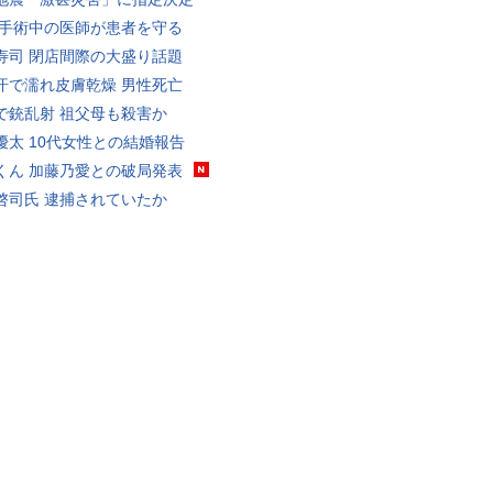
 手術中の医師が患者を守る
寿司 閉店間際の大盛り話題
汗で濡れ皮膚乾燥 男性死亡
で銃乱射 祖父母も殺害か
優太 10代女性との結婚報告
くん 加藤乃愛との破局発表
啓司氏 逮捕されていたか