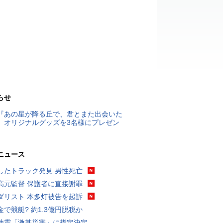
らせ
『あの星が降る丘で、君とまた出会いた
』オリジナルグッズを3名様にプレゼン
ニュース
したトラック発見 男性死亡
高元監督 保護者に直接謝罪
ダリスト 本多灯被告を起訴
金で競艇? 約1.3億円脱税か
地震「激甚災害」に指定決定