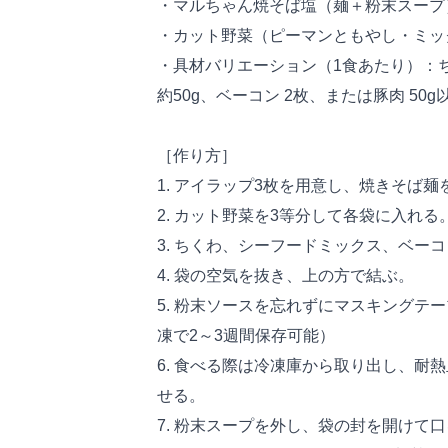
・マルちゃん焼そば塩（麺＋粉末スープ
・カット野菜（ピーマンともやし・ミック
・具材バリエーション（1食あたり）：
約50g、ベーコン 2枚、または豚肉 50g
［作り方］
1. アイラップ3枚を用意し、焼きそば麺
2. カット野菜を3等分して各袋に入れる
3. ちくわ、シーフードミックス、ベー
4. 袋の空気を抜き、上の方で結ぶ。
5. 粉末ソースを忘れずにマスキングテ
凍で2～3週間保存可能）
6. 食べる際は冷凍庫から取り出し、耐
せる。
7. 粉末スープを外し、袋の封を開けて