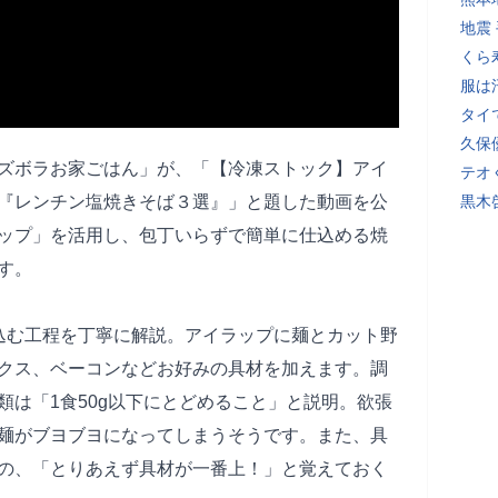
地震
くら
服は
タイ
久保
ほのズボラお家ごはん」が、「【冷凍ストック】アイ
テオ
『レンチン塩焼きそば３選』」と題した動画を公
黒木
ップ」を活用し、包丁いらずで簡単に仕込める焼
す。
込む工程を丁寧に解説。アイラップに麺とカット野
クス、ベーコンなどお好みの具材を加えます。調
類は「1食50g以下にとどめること」と説明。欲張
麺がブヨブヨになってしまうそうです。また、具
の、「とりあえず具材が一番上！」と覚えておく