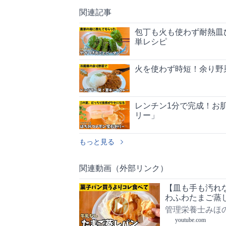
関連記事
包丁も火も使わず耐熱皿
単レシピ
火を使わず時短！余り野
レンチン1分で完成！お
リー」
もっと見る
関連動画（外部リンク）
【皿も手も汚れ
わふわたまご蒸
管理栄養士みほ
youtube.com