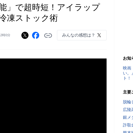
能」で超時短！アイラップ
冷凍ストック術
みんなの感想は？
12時0分
お知
映画
い。
ト！
主要
脱輪
広陵
銀メ
詐取
熊本