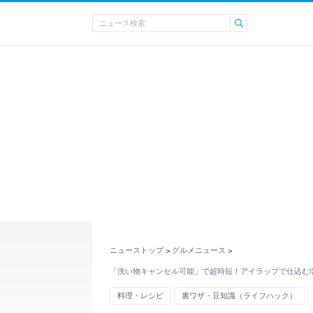
ニューストップ
グルメニュース
>
>
「洗い物キャンセル可能」で超時短！アイラップで仕込む
料理・レシピ
裏ワザ・豆知識（ライフハック）