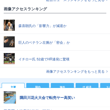
画像アクセスランキング
森喜朗氏の「影響力」が減退か
巨人のベテラン左腕が「密会」か
イチロー氏 52歳でHR連発に驚嘆
画像アクセスランキングをもっと見る
主要
国内
海外
IT 経済
ス
隅田川花火大会で転売ヤー高笑い