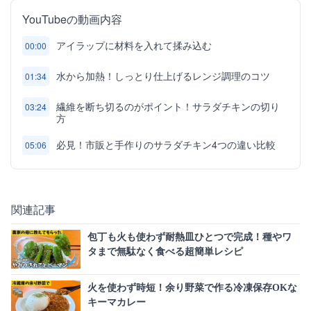
YouTubeの動画内容
アイラップに材料を入れて揉み込む
00:00
水から加熱！しっとり仕上げるレンジ調理のコツ
01:34
繊維を断ち切るのがポイント！サラダチキンの切り
03:24
方
必見！市販と手作りのサラダチキン4つの違い比較
05:06
関連記事
包丁も火も使わず耐熱皿ひとつで完成！種やワ
タまで無駄なく食べる超簡単レシピ
火を使わず時短！余り野菜で作る冷凍保存OKな
キーマカレー