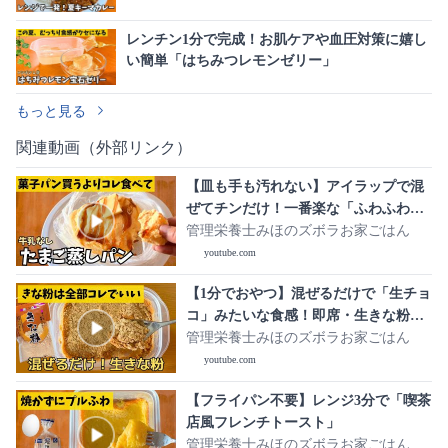
レンチン1分で完成！お肌ケアや血圧対策に嬉し
い簡単「はちみつレモンゼリー」
もっと見る
関連動画（外部リンク）
【皿も手も汚れない】アイラップで混
ぜてチンだけ！一番楽な「ふわふわた
まご蒸しパン」
管理栄養士みほのズボラお家ごはん
youtube.com
【1分でおやつ】混ぜるだけで「生チョ
コ」みたいな食感！即席・生きな粉の
作り方
管理栄養士みほのズボラお家ごはん
youtube.com
【フライパン不要】レンジ3分で「喫茶
店風フレンチトースト」
管理栄養士みほのズボラお家ごはん