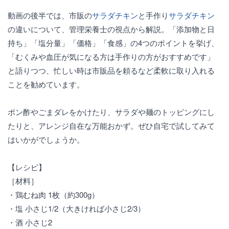
動画の後半では、市販の
サラダチキン
と手作り
サラダチキン
の違いについて、管理栄養士の視点から解説。「添加物と日
持ち」「塩分量」「価格」「食感」の4つのポイントを挙げ、
「むくみや血圧が気になる方は手作りの方がおすすめです」
と語りつつ、忙しい時は市販品を頼るなど柔軟に取り入れる
ことを勧めています。
ポン酢やごまダレをかけたり、サラダや麺のトッピングにし
たりと、アレンジ自在な万能おかず。ぜひ自宅で試してみて
はいかがでしょうか。
【レシピ】
［材料］
・鶏むね肉 1枚（約300g）
・塩 小さじ1/2（大きければ小さじ2/3）
・酒 小さじ2