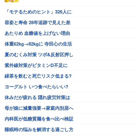
「モテるためのヒント」326人に
容姿と寿命 28年追跡で見えた差
あたりめ 血糖値を上げない理由
体重62kg→82kgに 寺田心の生活
夏のむくみ対策 ツボ&反射区押し
紫外線対策がビタミンD不足に
緑茶を飲むと死亡リスク低まる?
ヨーグルト いつ食べたらいい?
休みだが疲れる 隠れ疲労対策は
母が娘に減量強要→家庭内別居へ
内科医が低糖質麺を食べ比べ検証
睡眠時の悩みを解消する過ごし方