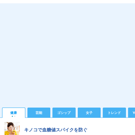
健康
芸能
ゴシップ
女子
トレンド
Y
キノコで血糖値スパイクを防ぐ