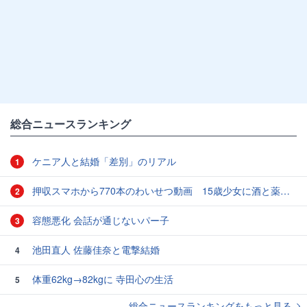
総合ニュースランキング
ケニア人と結婚「差別」のリアル
1
押収スマホから770本のわいせつ動画 15歳少女に酒と薬飲ませ性的暴行か 54歳男を再逮捕 「薬もありますよ」とSNSで誘い出し
2
容態悪化 会話が通じないパー子
3
池田直人 佐藤佳奈と電撃結婚
4
体重62kg→82kgに 寺田心の生活
5
総合ニュースランキングをもっと見る