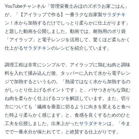
YouTubeチャンネル「管理栄養士みほのズボラお家ごはん」
が、「【アイラップで作る】一番ラクな自家製
サラダチキ
ン
！水から加熱するだけでしっとり柔らかに仕上がります」
と題した動画を公開しました。動画では、耐熱用のポリ袋
「アイラップ」と電子レンジを活用して、驚くほど柔らかく
仕上がる
サラダチキン
のレシピを紹介しています。
調理工程は非常にシンプルで、アイラップに鶏むね肉と調味
料を入れて揉み込んだ後、タッパーに入れて水から電子レン
ジで加熱するというもの。「熱湯ではなく水から加熱するの
がしっとり仕上げるポイントです」と、パサつきがちな鶏む
ね肉を柔らかく仕上げるコツを解説しています。また、切り
方についても「繊維を垂直に切るように向きを変えると食べ
た時より柔らかく感じます」と、食感を良くするためのひと
工夫を伝授しました。出来上がった
サラダチキン
は、「今ま
でで一番水分が保たれてて」と絶賛する仕上がりです。