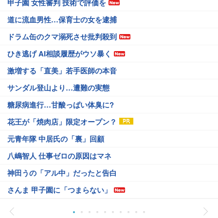
甲子園 女性審判 技術で評価を
道に流血男性…保育士の女を逮捕
ドラム缶のクマ溺死させ批判殺到
ひき逃げ AI相談履歴がウソ暴く
激増する「直美」若手医師の本音
サンダル登山より…遭難の実態
糖尿病進行…甘酸っぱい体臭に?
花王が「焼肉店」限定オープン？
元青年隊 中居氏の「裏」回顧
八嶋智人 仕事ゼロの原因はマネ
神田うの「アル中」だったと告白
さんま 甲子園に「つまらない」