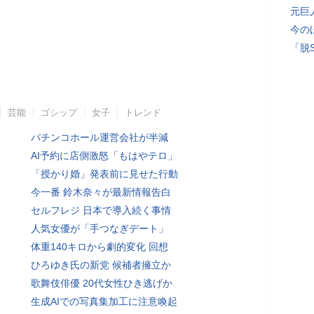
元巨
今の
「脱
芸能
ゴシップ
女子
トレンド
パチンコホール運営会社が半減
AI予約に店側激怒「もはやテロ」
「授かり婚」発表前に見せた行動
今一番 鈴木奈々が最新情報告白
セルフレジ 日本で導入続く事情
人気女優が「手つなぎデート」
体重140キロから劇的変化 回想
ひろゆき氏の新党 候補者擁立か
歌舞伎俳優 20代女性ひき逃げか
生成AIでの写真集加工に注意喚起