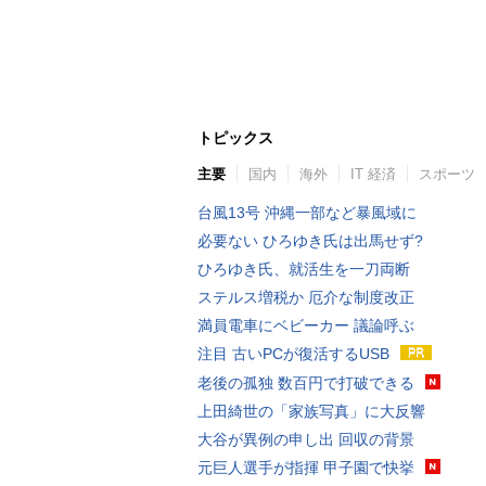
トピックス
主要
国内
海外
IT 経済
スポーツ
台風13号 沖縄一部など暴風域に
必要ない ひろゆき氏は出馬せず?
ひろゆき氏、就活生を一刀両断
ステルス増税か 厄介な制度改正
満員電車にベビーカー 議論呼ぶ
注目 古いPCが復活するUSB
老後の孤独 数百円で打破できる
上田綺世の「家族写真」に大反響
大谷が異例の申し出 回収の背景
元巨人選手が指揮 甲子園で快挙