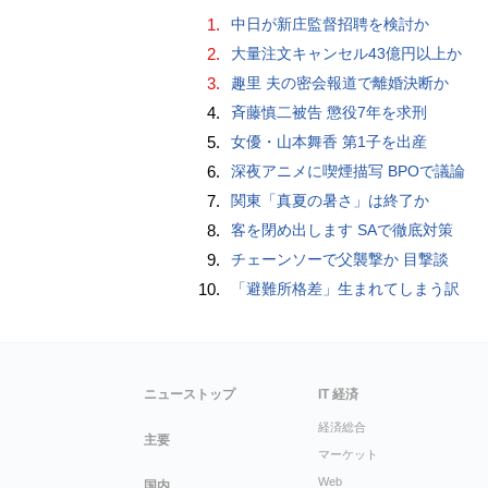
1.
中日が新庄監督招聘を検討か
2.
大量注文キャンセル43億円以上か
3.
趣里 夫の密会報道で離婚決断か
4.
斉藤慎二被告 懲役7年を求刑
5.
女優・山本舞香 第1子を出産
6.
深夜アニメに喫煙描写 BPOで議論
7.
関東「真夏の暑さ」は終了か
8.
客を閉め出します SAで徹底対策
9.
チェーンソーで父襲撃か 目撃談
10.
「避難所格差」生まれてしまう訳
ニューストップ
IT 経済
経済総合
主要
マーケット
Web
国内