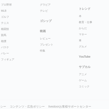
プロ野球
グラビア
トレンド
MLB
テレビ
本
ゴルフ
ゴシップ
教育・仕事
テニス
からだ
格闘技
映画
マネー
競馬
レビュー
車
相撲
プレゼント
グルメ
バスケ
特集
バレー
YouTube
フィギュア
サブカル
アニメ
ゲーム
コミック
リシー
コンテンツ・広告ポリシー
livedoorお客様サポートセンター