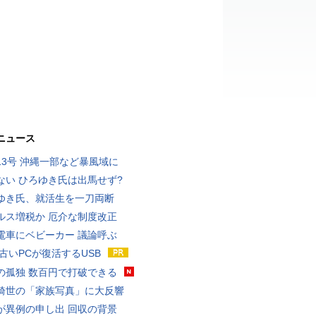
ニュース
13号 沖縄一部など暴風域に
ない ひろゆき氏は出馬せず?
ゆき氏、就活生を一刀両断
ルス増税か 厄介な制度改正
電車にベビーカー 議論呼ぶ
 古いPCが復活するUSB
の孤独 数百円で打破できる
綺世の「家族写真」に大反響
が異例の申し出 回収の背景