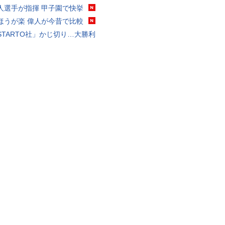
人選手が指揮 甲子園で快挙
ほうが楽 偉人が今昔で比較
STARTO社」かじ切り…大勝利