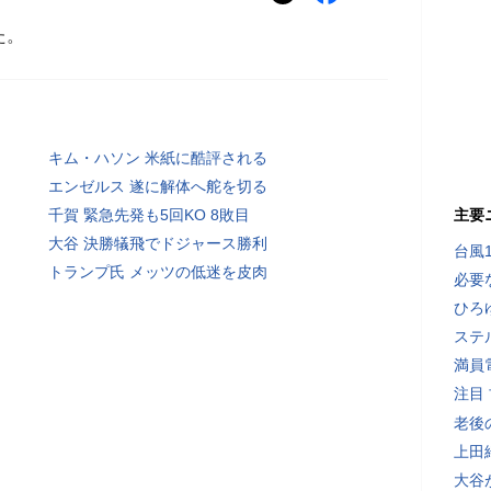
た。
キム・ハソン 米紙に酷評される
エンゼルス 遂に解体へ舵を切る
千賀 緊急先発も5回KO 8敗目
主要
大谷 決勝犠飛でドジャース勝利
台風
トランプ氏 メッツの低迷を皮肉
必要
ひろ
ステ
満員
注目
老後
上田
大谷