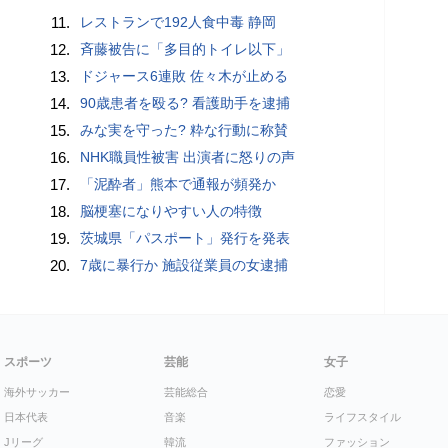
11.
レストランで192人食中毒 静岡
12.
斉藤被告に「多目的トイレ以下」
13.
ドジャース6連敗 佐々木が止める
14.
90歳患者を殴る? 看護助手を逮捕
15.
みな実を守った? 粋な行動に称賛
16.
NHK職員性被害 出演者に怒りの声
17.
「泥酔者」熊本で通報が頻発か
18.
脳梗塞になりやすい人の特徴
19.
茨城県「パスポート」発行を発表
20.
7歳に暴行か 施設従業員の女逮捕
スポーツ
芸能
女子
海外サッカー
芸能総合
恋愛
日本代表
音楽
ライフスタイル
Jリーグ
韓流
ファッション