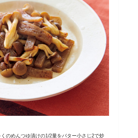
ゃくのめんつゆ漬けの1/2量をバター小さじ2で炒