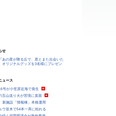
らせ
『あの星が降る丘で、君とまた出会いた
』オリジナルグッズを3名様にプレゼン
ニュース
16号が小笠原近海で発生
の五山送り火が苦境に直面
K、新施設「情報棟」本格運用
ョウ並木で54本一斉に枯れる
の続く福岡県議会が海外豪遊