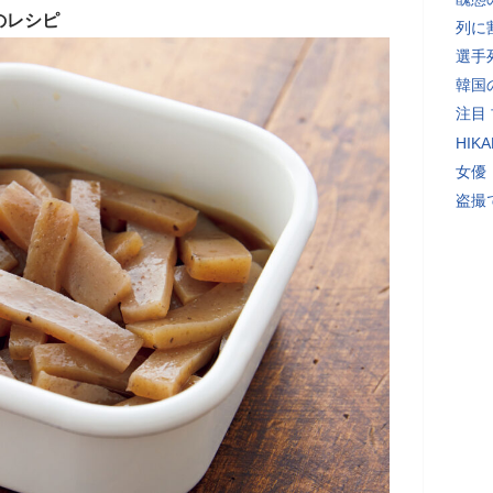
のレシピ
列に
選手
韓国
注目
HI
女優
盗撮