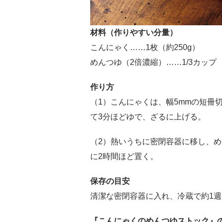
材料（作りやすい分量）
こんにゃく……1枚（約250g）
めんつゆ（2倍濃縮）……1/3カップ
作り方
（1）こんにゃくは、幅5mmの短冊
て3分ほどゆで、ざるに上げる。
（2）熱いうちに密閉容器に移し、
に2時間ほど置く。
保存の目安
清潔な密閉容器に入れ、冷蔵で約1週
『こんにゃくのめんつゆストック』