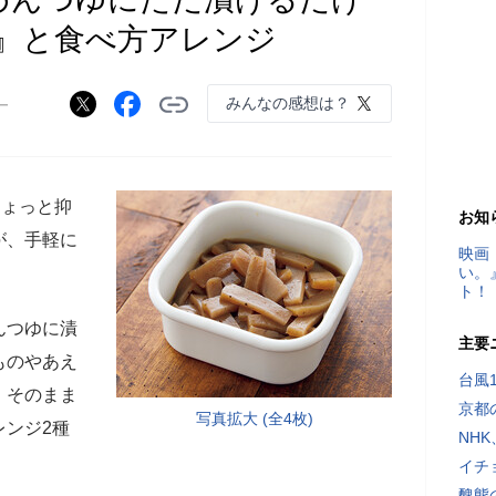
』と食べ方アレンジ
みんなの感想は？
ー
ちょっと抑
お知
が、手軽に
映画
い。
ト！
んつゆに漬
主要
ものやあえ
台風
。そのまま
京都
写真拡大 (全4枚)
レンジ2種
NH
イチ
醜態