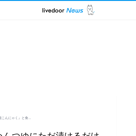
能こんにゃく』と食…
めんつゆにただ漬けるだけ