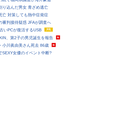
割り込んだ男女 青ざめ逃亡
死亡 対策しても熱中症発症
の審判接待疑惑 JFAが調査へ
 古いPCが復活するUSB
KAKIN、第2子の男児誕生を報告
・小川眞由美さん死去 86歳
でSEXY女優のイベント中断?