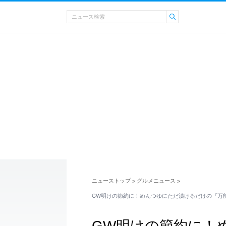
ニューストップ
グルメニュース
>
>
GW明けの節約に！めんつゆにただ漬けるだけの『万
GW明けの節約に！