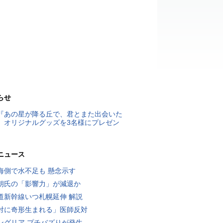
らせ
『あの星が降る丘で、君とまた出会いた
』オリジナルグッズを3名様にプレゼン
ニュース
海側で水不足も 懸念示す
朗氏の「影響力」が減退か
道新幹線いつ札幌延伸 解説
対に奇形生まれる」医師反対
ングリア プチバズりが発生