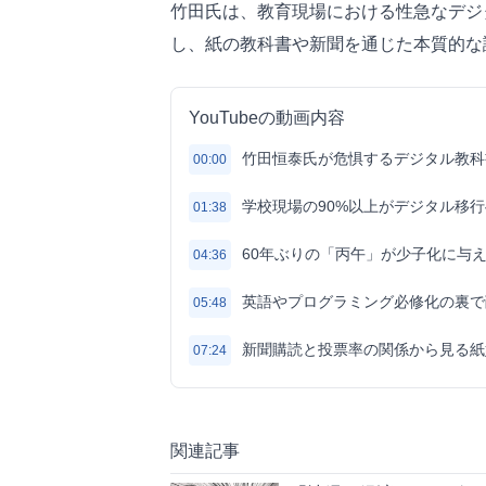
竹田氏は、教育現場における性急なデジ
し、紙の教科書や新聞を通じた本質的な
YouTubeの動画内容
竹田恒泰氏が危惧するデジタル教科
00:00
学校現場の90%以上がデジタル移
01:38
60年ぶりの「丙午」が少子化に与
04:36
英語やプログラミング必修化の裏で
05:48
新聞購読と投票率の関係から見る紙
07:24
関連記事