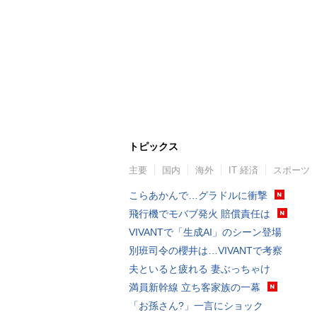
トピックス
主要
国内
海外
IT 経済
スポーツ
こらあかんで…グラドルに衝撃
飛行機でモバブ発火 賠償責任は
VIVANTで「生成AI」のシーン登場
別班司令の櫻井は…VIVANTで考察
夫といると疲れる 妻ぶっちゃけ
満員新幹線 立ち客家族の一幕
「お孫さん?」一言にショック