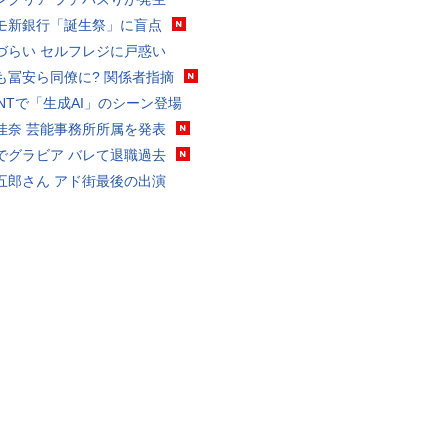
モ新銀行「誕生祭」に盲点
づらい セルフレジに戸惑い
も冨安ら同僚に? 関係者指摘
VANTで「生成AI」のシーン登場
佳奈 芸能事務所所属を発表
でグラビア バレて退職過去
五郎さん アド街最後の出演