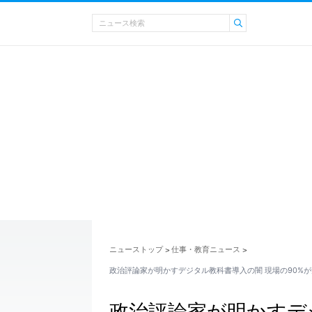
ニューストップ
仕事・教育ニュース
>
>
政治評論家が明かすデジタル教科書導入の闇 現場の90%
政治評論家が明かすデ