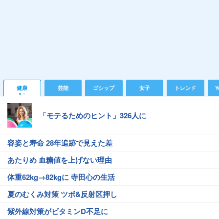
健康
芸能
ゴシップ
女子
トレンド
Y
「モテるためのヒント」326人に
容姿と寿命 28年追跡で見えた差
あたりめ 血糖値を上げない理由
体重62kg→82kgに 寺田心の生活
夏のむくみ対策 ツボ&反射区押し
紫外線対策がビタミンD不足に