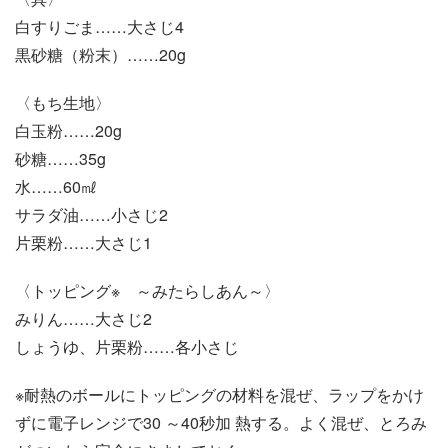
白すりごま……大さじ4
黒砂糖（粉末）……20g
〈もち生地〉
白玉粉……20g
砂糖……35g
水……60㎖
サラダ油……小さじ2
片栗粉……大さじ1
〈トッピング※ ～みたらしあん～〉
みりん……大さじ2
しょうゆ、片栗粉……各小さじ
※耐熱のボールにトッピングの材料を混ぜ、ラップをかけ
ずに電子レンジで30 ～40秒加 熱する。よく混ぜ、とろみ