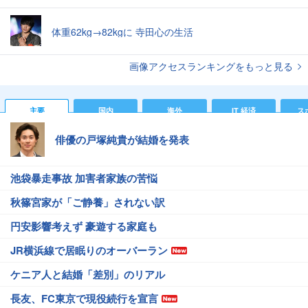
体重62kg→82kgに 寺田心の生活
画像アクセスランキングをもっと見る
主要
国内
海外
IT 経済
ス
俳優の戸塚純貴が結婚を発表
池袋暴走事故 加害者家族の苦悩
秋篠宮家が「ご静養」されない訳
円安影響考えず 豪遊する家庭も
JR横浜線で居眠りのオーバーラン
ケニア人と結婚「差別」のリアル
長友、FC東京で現役続行を宣言