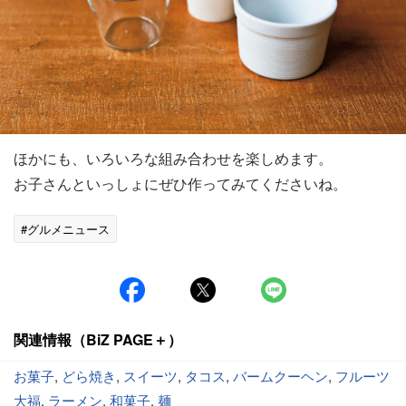
ほかにも、いろいろな組み合わせを楽しめます。
お子さんといっしょにぜひ作ってみてくださいね。
#グルメニュース
関連情報（BiZ PAGE＋）
お菓子
,
どら焼き
,
スイーツ
,
タコス
,
バームクーヘン
,
フルーツ
大福
,
ラーメン
,
和菓子
,
麺