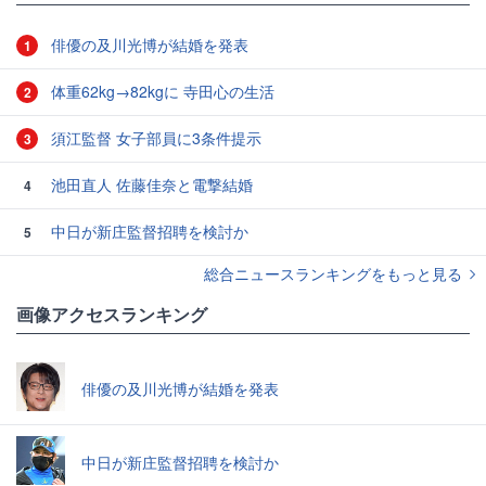
俳優の及川光博が結婚を発表
1
体重62kg→82kgに 寺田心の生活
2
須江監督 女子部員に3条件提示
3
池田直人 佐藤佳奈と電撃結婚
4
中日が新庄監督招聘を検討か
5
総合ニュースランキングをもっと見る
画像アクセスランキング
俳優の及川光博が結婚を発表
中日が新庄監督招聘を検討か