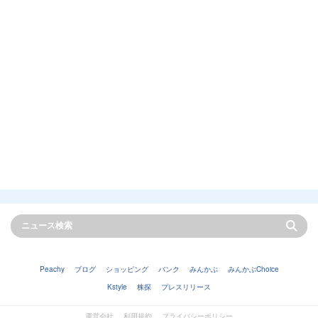
Peachy
ブログ
ショッピング
バンク
みんかぶ
みんかぶChoice
Kstyle
株探
プレスリリース
運営会社
利用規約
プライバシーポリシー