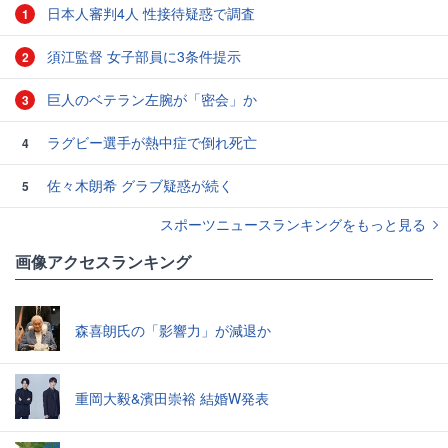
日本人審判4人 性接待疑惑で調査
1
須江監督 女子部員に3条件提示
2
巨人のベテラン左腕が「密会」か
3
ラグビー選手が熱中症で倒れ死亡
4
佐々木朗希 グラブ疑惑が続く
5
スポーツニュースランキングをもっと見る
画像アクセスランキング
森喜朗氏の「影響力」が減退か
重岡大毅&濱田崇裕 結婚W発表