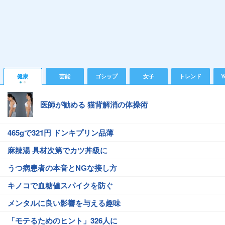
健康
芸能
ゴシップ
女子
トレンド
Y
医師が勧める 猫背解消の体操術
465gで321円 ドンキプリン品薄
麻辣湯 具材次第でカツ丼級に
うつ病患者の本音とNGな接し方
キノコで血糖値スパイクを防ぐ
メンタルに良い影響を与える趣味
「モテるためのヒント」326人に