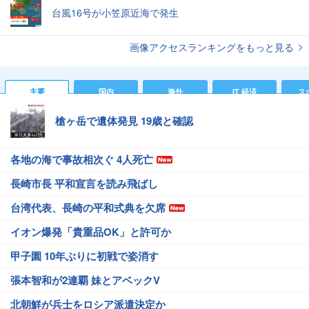
台風16号が小笠原近海で発生
画像アクセスランキングをもっと見る
主要
国内
海外
IT 経済
ス
槍ヶ岳で遺体発見 19歳と確認
各地の海で事故相次ぐ 4人死亡
長崎市長 平和宣言を読み飛ばし
台湾代表、長崎の平和式典を欠席
イオン爆発「貴重品OK」と許可か
甲子園 10年ぶりに初戦で姿消す
張本智和が2連覇 妹とアベックV
北朝鮮が兵士をロシア派遣決定か