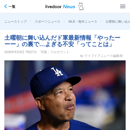
一覧
>
>
>
土曜朝に舞い込
ニューストップ
スポーツニュース
MLB・海外ニュース
土曜朝に舞い込んだド軍最新情報「やったー
ーー」の裏で…よぎる不安「ってことは」
2026年5月9日 7時27分
写真：フルカウント
by ライブドアニュース編集部