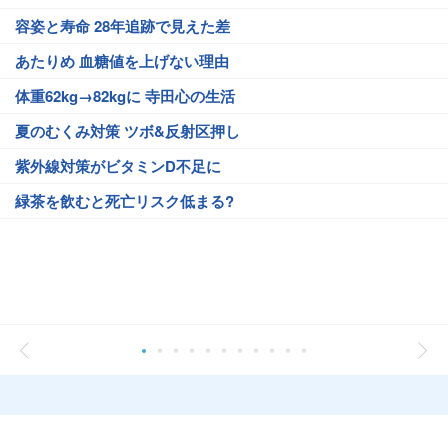
容姿と寿命 28年追跡で見えた差
あたりめ 血糖値を上げない理由
体重62kg→82kgに 寺田心の生活
夏のむくみ対策 ツボ&反射区押し
紫外線対策がビタミンD不足に
緑茶を飲むと死亡リスク低まる?