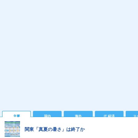
主要
国内
海外
IT 経済
ス
関東「真夏の暑さ」は終了か