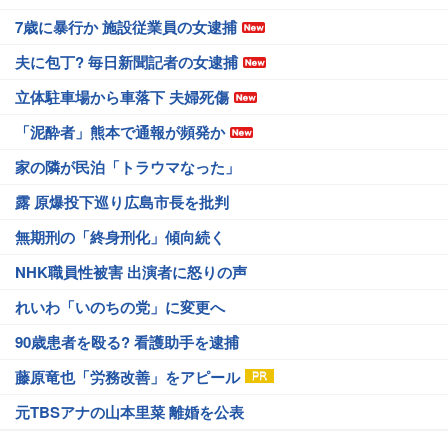
7歳に暴行か 施設従業員の女逮捕
夫に包丁? 毎日新聞記者の女逮捕
立体駐車場から車落下 夫婦死傷
「泥酔者」熊本で通報が頻発か
家の隣が民泊「トラウマなった」
露 原爆投下巡り広島市長を批判
無期刑の「終身刑化」傾向続く
NHK職員性被害 出演者に怒りの声
れいわ「いのちの党」に変更へ
90歳患者を殴る? 看護助手を逮捕
藤原竜也「労務改善」をアピール
元TBSアナの山本里菜 離婚を公表