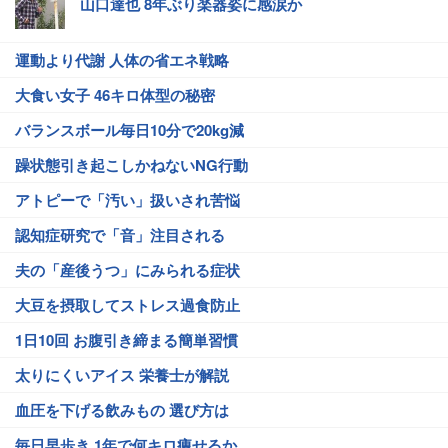
山口達也 8年ぶり楽器姿に感涙か
運動より代謝 人体の省エネ戦略
大食い女子 46キロ体型の秘密
バランスボール毎日10分で20kg減
躁状態引き起こしかねないNG行動
アトピーで「汚い」扱いされ苦悩
認知症研究で「音」注目される
夫の「産後うつ」にみられる症状
大豆を摂取してストレス過食防止
1日10回 お腹引き締まる簡単習慣
太りにくいアイス 栄養士が解説
血圧を下げる飲みもの 選び方は
毎日早歩き 1年で何キロ痩せるか