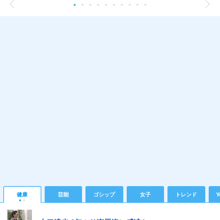
健康
芸能
ゴシップ
女子
トレンド
Y