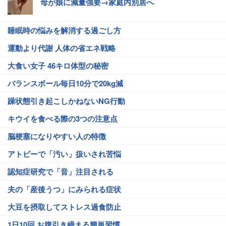
母が娘に減量強要→家庭内別居へ
睡眠時の悩みを解消する過ごし方
運動より代謝 人体の省エネ戦略
大食い女子 46キロ体型の秘密
バランスボール毎日10分で20kg減
躁状態引き起こしかねないNG行動
キウイを食べる際の3つの注意点
脳梗塞になりやすい人の特徴
アトピーで「汚い」扱いされ苦悩
認知症研究で「音」注目される
夫の「産後うつ」にみられる症状
大豆を摂取してストレス過食防止
1日10回 お腹引き締まる簡単習慣