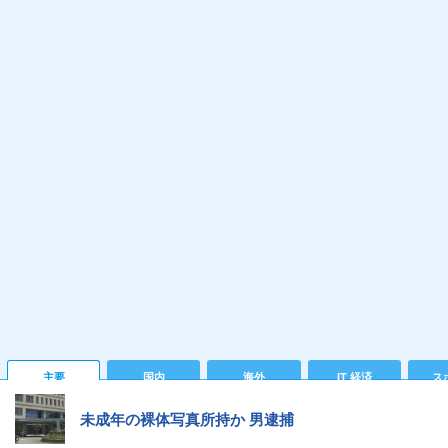
主要
国内
海外
IT 経済
ス
未成年の裸体写真所持か 男逮捕