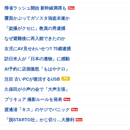
帰省ラッシュ開始 新幹線満席も
覆面かぶってガソスタ強盗未遂か
「盗撮がクセに」教員の男逮捕
なぜ避難後に再入館できたのか
女児にAV見せわいせつ? 75歳逮捕
訪日米人が「日本の遺物」に感動
AI予約に店側激怒「もはやテロ」
注目 古いPCが復活するUSB
久保田が小声の会で「大声主張」
プリキュア 撮影ルールを発表
渡邊渚「キス」のヤジでパニック
「脱STARTO社」かじ切り…大勝利