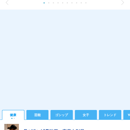
健康
芸能
ゴシップ
女子
トレンド
Y