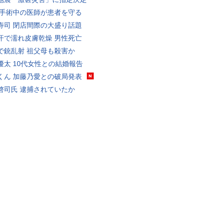
 手術中の医師が患者を守る
寿司 閉店間際の大盛り話題
汗で濡れ皮膚乾燥 男性死亡
で銃乱射 祖父母も殺害か
優太 10代女性との結婚報告
くん 加藤乃愛との破局発表
啓司氏 逮捕されていたか