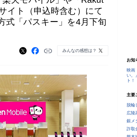
Webサイト（申込時含む）にて
方式「パスキー」を4月下旬
みんなの感想は？
お知
映画
い。
ト！
主要
脱輪
広陵
銀メ
詐取
熊本