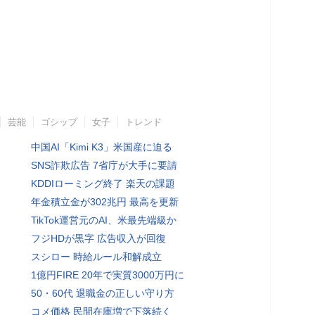
芸能
ゴシップ
女子
トレンド
中国AI「Kimi K3」米国産に迫る
SNS詐欺広告 7省庁が大手に要請
KDDIローミング終了 楽天の課題
年金積立金が302兆円 最高を更新
TikTok運営元のAI、米最先端級か
フジHDが黒字 広告収入が回復
スシロー 時給ルール和解成立
1億円FIRE 20年で実質3000万円に
50・60代 退職金の正しい守り方
コメ価格 民間在庫増で下落続く