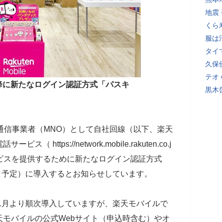
地震
くら
服は
タイ
久保
テオ
降に新たなログイン認証方式「パスキ
黒木
通信事業者（MNO）として自社回線（以下、楽天
ttps://network.mobile.rakuten.co.j
ービスを提供するために新たなログイン認証方式
降（予定）に導入するとお知らせしています。
年1月より順次導入していますが、楽天モバイルで
モバイルの公式Webサイト（申込時含む）やオ