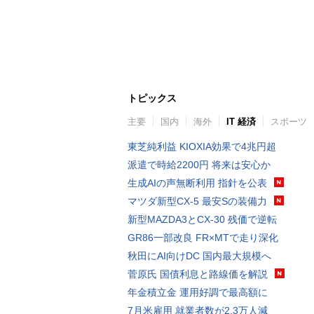
トピックス
主要
国内
海外
IT 経済
スポーツ
東芝純利益 KIOXIA効果で4兆円超
派遣で時給2200円 将来は安心か
生成AIの声無断利用 指針を公表
マツダ新型CX-5 最安Sの装備力
新型MAZDA3とCX-30 残価で逆転
GR86一部改良 FR×MTで走り深化
秋田にAI向けDC 国内最大規模へ
菅原氏 国債利息と路線価を解説
年金積立金 運用好調で最高額に
7月米雇用 就業者数が2.3万人減