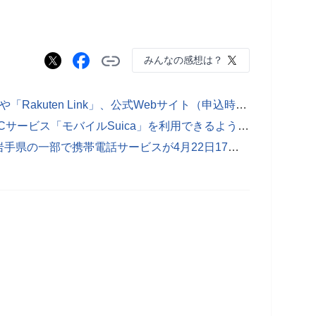
みんなの感想は？
楽天モバイルが「my 楽天モバイル」や「Rakuten Link」、公式Webサイト（申込時含む）にて新たなログイン認証方式「パスキー」を4月下旬以降に導入
Galaxyスマホで訪日旅行者が交通系ICサービス「モバイルSuica」を利用できるようにJR東日本と協業！Samsung Walletが2027年上半期に対応へ
NTTドコモ、山林火災の影響により岩手県の一部で携帯電話サービスが4月22日17時より利用できない状況に！JAPANローミングが提供中