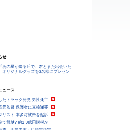
らせ
『あの星が降る丘で、君とまた出会いた
』オリジナルグッズを3名様にプレゼン
ニュース
したトラック発見 男性死亡
高元監督 保護者に直接謝罪
ダリスト 本多灯被告を起訴
金で競艇? 約1.3億円脱税か
地震「激甚災害」に指定決定