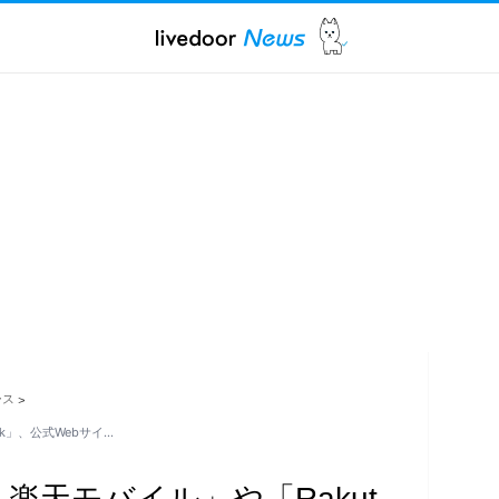
ース
>
nk」、公式Webサイ…
 楽天モバイル」や「Rakut