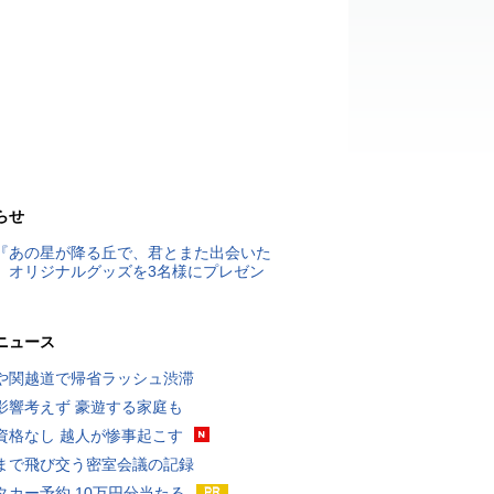
らせ
『あの星が降る丘で、君とまた出会いた
』オリジナルグッズを3名様にプレゼン
ニュース
や関越道で帰省ラッシュ渋滞
影響考えず 豪遊する家庭も
資格なし 越人が惨事起こす
まで飛び交う密室会議の記録
タカー予約 10万円分当たる