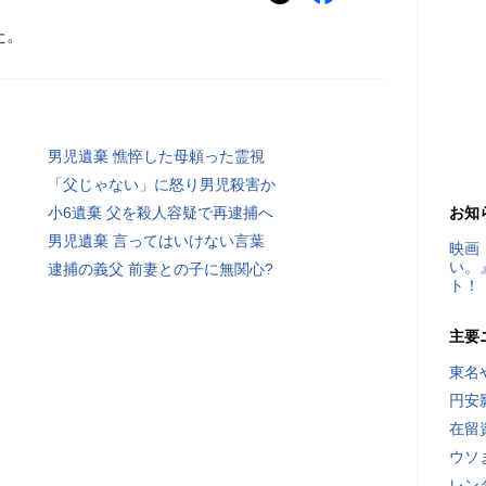
た。
男児遺棄 憔悴した母頼った霊視
「父じゃない」に怒り男児殺害か
小6遺棄 父を殺人容疑で再逮捕へ
お知
男児遺棄 言ってはいけない言葉
映画
い。
逮捕の義父 前妻との子に無関心?
ト！
主要
東名
円安
在留
ウソ
レン