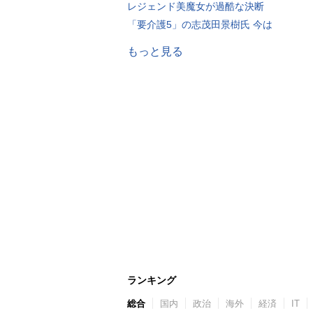
レジェンド美魔女が過酷な決断
「要介護5」の志茂田景樹氏 今は
もっと見る
ランキング
総合
国内
政治
海外
経済
IT