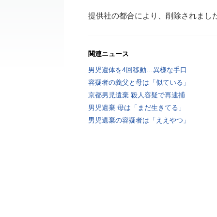
提供社の都合により、削除されまし
関連ニュース
男児遺体を4回移動…異様な手口
容疑者の義父と母は「似ている」
京都男児遺棄 殺人容疑で再逮捕
男児遺棄 母は「まだ生きてる」
男児遺棄の容疑者は「ええやつ」