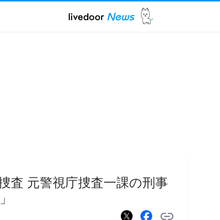
捜査 元警視庁捜査一課の刑事
」