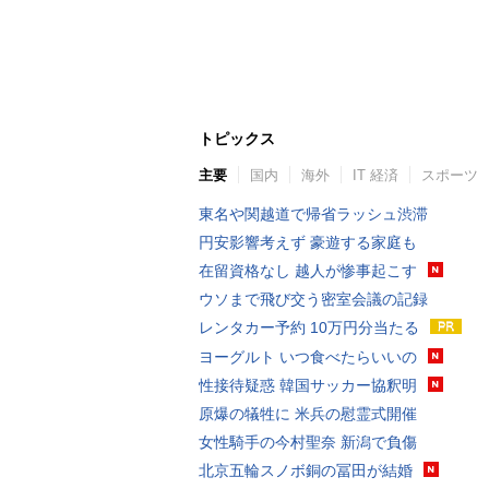
トピックス
主要
国内
海外
IT 経済
スポーツ
東名や関越道で帰省ラッシュ渋滞
円安影響考えず 豪遊する家庭も
在留資格なし 越人が惨事起こす
ウソまで飛び交う密室会議の記録
レンタカー予約 10万円分当たる
ヨーグルト いつ食べたらいいの
性接待疑惑 韓国サッカー協釈明
原爆の犠牲に 米兵の慰霊式開催
女性騎手の今村聖奈 新潟で負傷
北京五輪スノボ銅の冨田が結婚