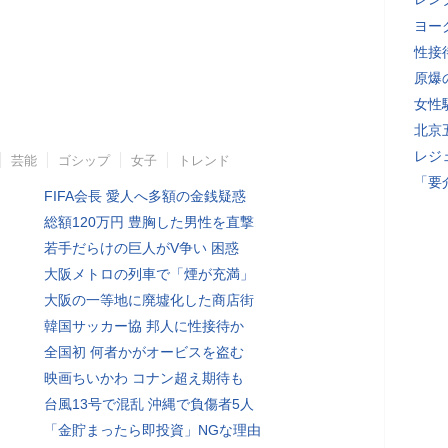
ヨー
性接
原爆
女性
北京
レジ
芸能
ゴシップ
女子
トレンド
「要
FIFA会長 愛人へ多額の金銭疑惑
総額120万円 豊胸した男性を直撃
若手だらけの巨人がV争い 困惑
大阪メトロの列車で「煙が充満」
大阪の一等地に廃墟化した商店街
韓国サッカー協 邦人に性接待か
全国初 何者かがオービスを盗む
映画ちいかわ コナン超え期待も
台風13号で混乱 沖縄で負傷者5人
「金貯まったら即投資」NGな理由