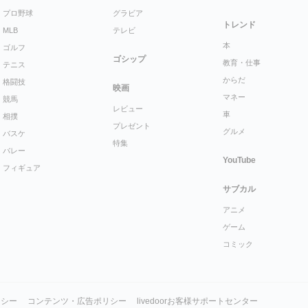
プロ野球
グラビア
トレンド
MLB
テレビ
本
ゴルフ
ゴシップ
教育・仕事
テニス
からだ
格闘技
映画
マネー
競馬
レビュー
車
相撲
プレゼント
グルメ
バスケ
特集
バレー
YouTube
フィギュア
サブカル
アニメ
ゲーム
コミック
リシー
コンテンツ・広告ポリシー
livedoorお客様サポートセンター