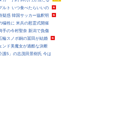
グルト いつ食べたらいいの
待疑惑 韓国サッカー協釈明
の犠牲に 米兵の慰霊式開催
騎手の今村聖奈 新潟で負傷
五輪スノボ銅の冨田が結婚
ェンド美魔女が過酷な決断
介護5」の志茂田景樹氏 今は