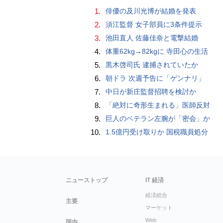
1.
俳優の及川光博が結婚を発表
2.
須江監督 女子部員に3条件提示
3.
池田直人 佐藤佳奈と電撃結婚
4.
体重62kg→82kgに 寺田心の生活
5.
黒木啓司氏 逮捕されていたか
6.
朝ドラ 次週予告に「ゲンナリ」
7.
中日が新庄監督招聘を検討か
8.
「絶対に奇形生まれる」医師反対
9.
巨人のベテラン左腕が「密会」か
10.
1.5億円受け取りか 国税職員処分
ニューストップ
IT 経済
経済総合
主要
マーケット
Web
国内