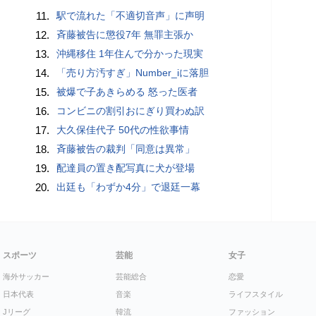
11.
駅で流れた「不適切音声」に声明
12.
斉藤被告に懲役7年 無罪主張か
13.
沖縄移住 1年住んで分かった現実
14.
「売り方汚すぎ」Number_iに落胆
15.
被爆で子あきらめる 怒った医者
16.
コンビニの割引おにぎり買わぬ訳
17.
大久保佳代子 50代の性欲事情
18.
斉藤被告の裁判「同意は異常」
19.
配達員の置き配写真に犬が登場
20.
出廷も「わずか4分」で退廷一幕
スポーツ
芸能
女子
海外サッカー
芸能総合
恋愛
日本代表
音楽
ライフスタイル
Jリーグ
韓流
ファッション