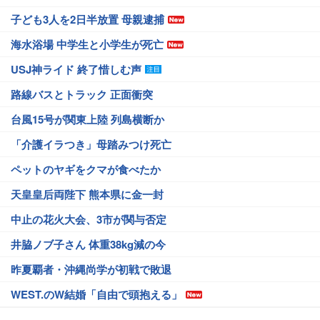
子ども3人を2日半放置 母親逮捕
海水浴場 中学生と小学生が死亡
USJ神ライド 終了惜しむ声
路線バスとトラック 正面衝突
台風15号が関東上陸 列島横断か
「介護イラつき」母踏みつけ死亡
ペットのヤギをクマが食べたか
天皇皇后両陛下 熊本県に金一封
中止の花火大会、3市が関与否定
井脇ノブ子さん 体重38kg減の今
昨夏覇者・沖縄尚学が初戦で敗退
WEST.のW結婚「自由で頭抱える」