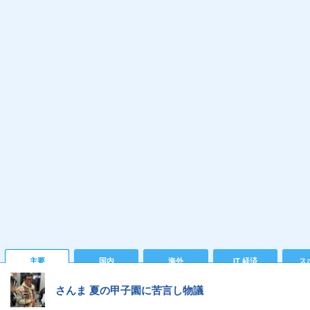
主要
国内
海外
IT 経済
ス
さんま 夏の甲子園に苦言し物議