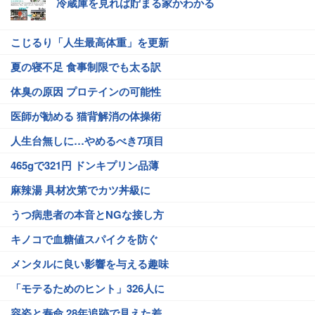
冷蔵庫を見れば貯まる家かわかる
こじるり「人生最高体重」を更新
夏の寝不足 食事制限でも太る訳
体臭の原因 プロテインの可能性
医師が勧める 猫背解消の体操術
人生台無しに…やめるべき7項目
465gで321円 ドンキプリン品薄
麻辣湯 具材次第でカツ丼級に
うつ病患者の本音とNGな接し方
キノコで血糖値スパイクを防ぐ
メンタルに良い影響を与える趣味
「モテるためのヒント」326人に
容姿と寿命 28年追跡で見えた差