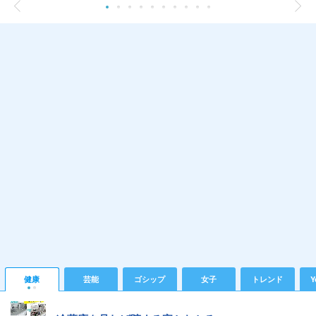
健康
芸能
ゴシップ
女子
トレンド
Y