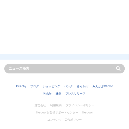
Peachy
ブログ
ショッピング
バンク
みんかぶ
みんかぶChoice
Kstyle
株探
プレスリリース
運営会社
利用規約
プライバシーポリシー
livedoorお客様サポートセンター
livedoor
コンテンツ・広告ポリシー