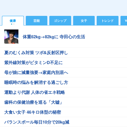
健康
芸能
ゴシップ
女子
トレンド
Y
体重62kg→82kgに 寺田心の生活
夏のむくみ対策 ツボ&反射区押し
紫外線対策がビタミンD不足に
母が娘に減量強要→家庭内別居へ
睡眠時の悩みを解消する過ごし方
運動より代謝 人体の省エネ戦略
歯科の保健治療を巡る「大嘘」
大食い女子 46キロ体型の秘密
バランスボール毎日10分で20kg減