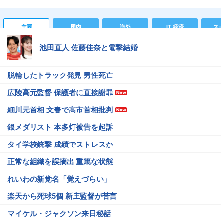
主要
国内
海外
IT 経済
ス
池田直人 佐藤佳奈と電撃結婚
脱輪したトラック発見 男性死亡
広陵高元監督 保護者に直接謝罪
細川元首相 文春で高市首相批判
銀メダリスト 本多灯被告を起訴
タイ学校銃撃 成績でストレスか
正常な組織を誤摘出 重篤な状態
れいわの新党名「覚えづらい」
楽天から死球5個 新庄監督が苦言
マイケル・ジャクソン来日秘話