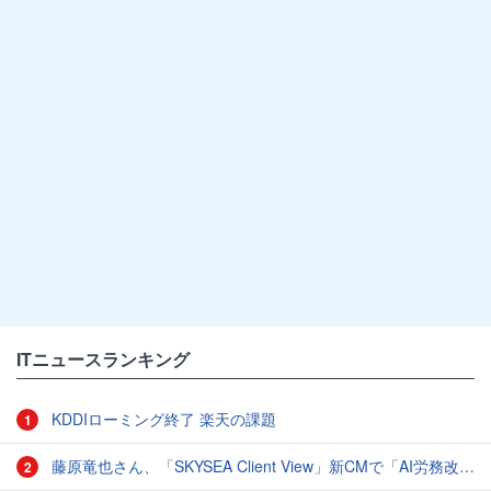
ITニュースランキング
KDDIローミング終了 楽天の課題
1
藤原竜也さん、「SKYSEA Client View」新CMで「AI労務改善」をアピール 働き方をAIが分析したら「すぐに休んで」と言われる？
2