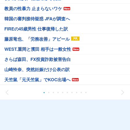
教員の性暴力 止まらないワケ
韓国の審判接待疑惑 JFAが調査へ
FIREの45歳男性 仕事復帰した訳
藤原竜也、「労務改善」アピール
WEST.重岡と濱田 相手は一般女性
さらば森田、FX投資詐欺被害告白
山崎怜奈、突然妊娠だけ公表の訳
天竺鼠「元天竺鼠」でKOC出場へ