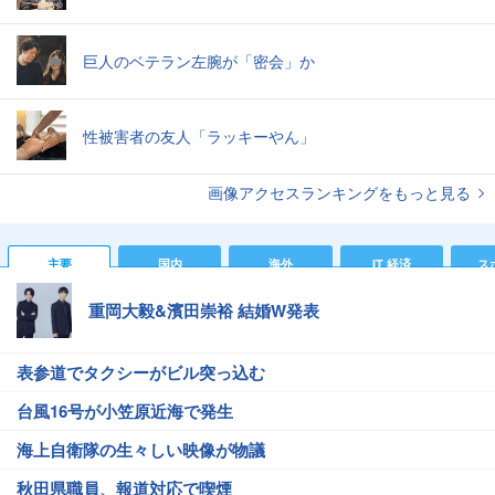
巨人のベテラン左腕が「密会」か
性被害者の友人「ラッキーやん」
画像アクセスランキングをもっと見る
主要
国内
海外
IT 経済
ス
重岡大毅&濱田崇裕 結婚W発表
表参道でタクシーがビル突っ込む
台風16号が小笠原近海で発生
海上自衛隊の生々しい映像が物議
秋田県職員、報道対応で喫煙