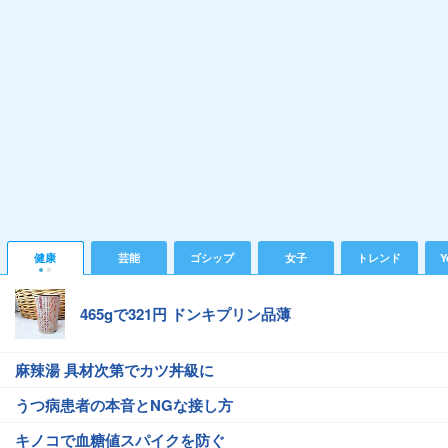
健康
芸能
ゴシップ
女子
トレンド
Y
465gで321円 ドンキプリン品薄
麻辣湯 具材次第でカツ丼級に
うつ病患者の本音とNGな接し方
キノコで血糖値スパイクを防ぐ