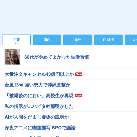
主要
国内
海外
IT 経済
ス
60代がやめてよかった生活習慣
大量注文キャンセル43億円以上か
台風13号 強い勢力で沖縄直撃か
「被爆後のにおい」高校生が再現
私の指示が…ハビタ幹部明かした
AIが人間をだまし虚偽の説明か
深夜アニメに喫煙描写 BPOで議論