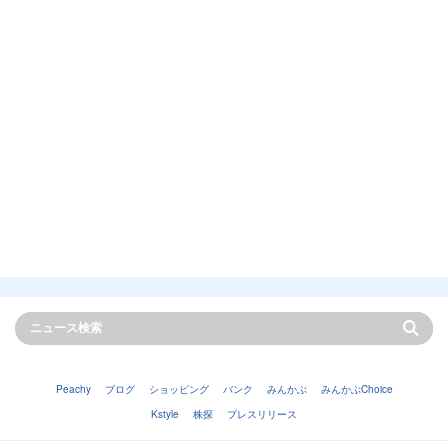
Peachy
ブログ
ショッピング
バンク
みんかぶ
みんかぶChoice
Kstyle
株探
プレスリリース