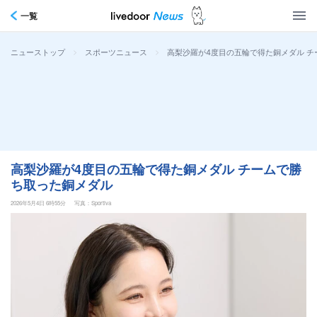
一覧
>
>
高梨沙羅が4度目の五輪で得た銅メダル 
ニューストップ
スポーツニュース
高梨沙羅が4度目の五輪で得た銅メダル チームで勝
ち取った銅メダル
2026年5月4日 6時55分
写真：Sportiva