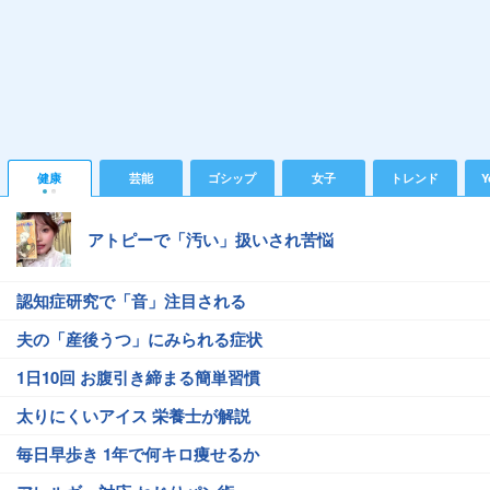
健康
芸能
ゴシップ
女子
トレンド
Y
アトピーで「汚い」扱いされ苦悩
認知症研究で「音」注目される
夫の「産後うつ」にみられる症状
1日10回 お腹引き締まる簡単習慣
太りにくいアイス 栄養士が解説
毎日早歩き 1年で何キロ痩せるか