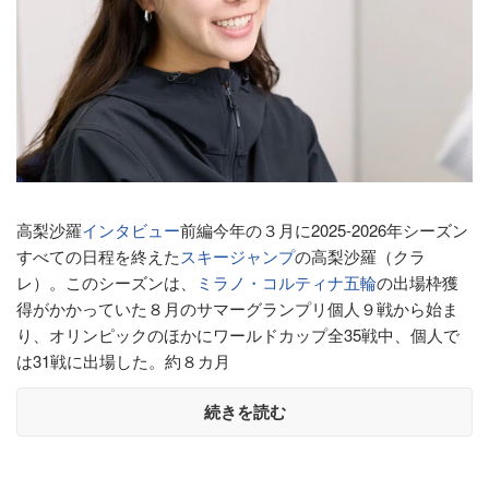
高梨沙羅
インタビュー
前編今年の３月に2025-2026年シーズン
すべての日程を終えた
スキージャンプ
の高梨沙羅（クラ
レ）。このシーズンは、
ミラノ・コルティナ五輪
の出場枠獲
得がかかっていた８月のサマーグランプリ個人９戦から始ま
り、オリンピックのほかにワールドカップ全35戦中、個人で
は31戦に出場した。約８カ月
続きを読む