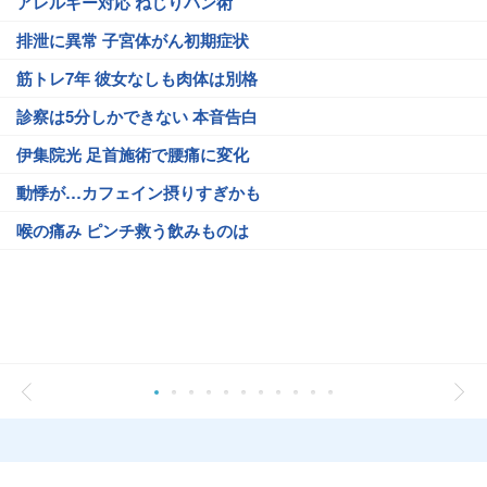
アレルギー対応 ねじりパン術
排泄に異常 子宮体がん初期症状
筋トレ7年 彼女なしも肉体は別格
診察は5分しかできない 本音告白
伊集院光 足首施術で腰痛に変化
動悸が…カフェイン摂りすぎかも
喉の痛み ピンチ救う飲みものは