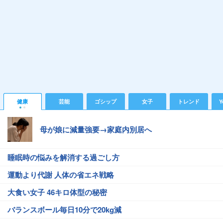
健康
芸能
ゴシップ
女子
トレンド
Y
母が娘に減量強要→家庭内別居へ
睡眠時の悩みを解消する過ごし方
運動より代謝 人体の省エネ戦略
大食い女子 46キロ体型の秘密
バランスボール毎日10分で20kg減