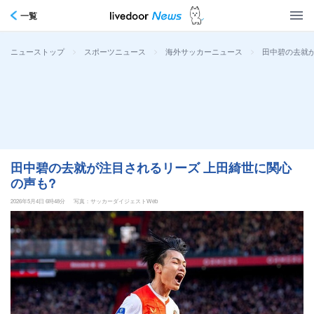
一覧
>
>
>
田中碧の去就が
ニューストップ
スポーツニュース
海外サッカーニュース
田中碧の去就が注目されるリーズ 上田綺世に関心
の声も?
2026年5月4日 6時48分
写真：サッカーダイジェストWeb