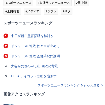
#スポーツニュース
#海外サッカーニュース
#田中碧
#上田綺世
#メディア
#グラン
#リタ
#プレミアリーグ
#阿木燿子
スポーツニュースランキング
中日が新庄監督招聘を検討か
1
ドジャース6連敗 佐々木が止める
2
ドジャース6連敗 監督采配に疑問
3
大谷が異例の申し出 回収の背景
4
UEFA ボイコット姿勢を崩さず
5
スポーツニュースランキングをもっと見る
画像アクセスランキング