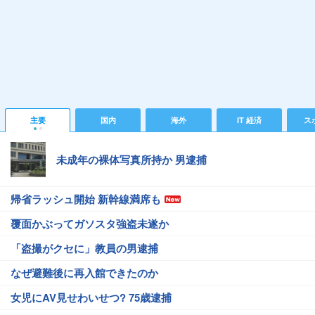
主要
国内
海外
IT 経済
ス
未成年の裸体写真所持か 男逮捕
帰省ラッシュ開始 新幹線満席も
覆面かぶってガソスタ強盗未遂か
「盗撮がクセに」教員の男逮捕
なぜ避難後に再入館できたのか
女児にAV見せわいせつ? 75歳逮捕