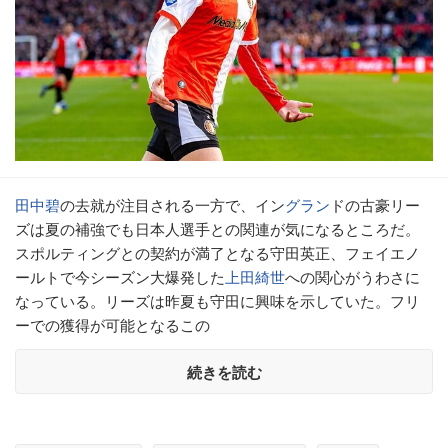
田中碧
の去就が注目される一方で、イン
グラン
ドの古豪リー
ズは夏の補強でも日本人選手との関連が気になるところだ。
スポルティングとの契約が満了となる守田英正、フェイエノ
ールトで今シーズン大爆発した
上田綺世
への関心がうわさに
なっている。リーズは昨夏も守田に興味を示していた。フリ
ーでの獲得が可能となるこの
続きを読む