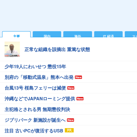
主要
国内
海外
IT 経済
ス
正常な組織を誤摘出 重篤な状態
少年19人にわいせつ 懲役15年
別府の「移動式温泉」熊本へ出発
台風13号 桜島フェリーは減便
沖縄などでJAPANローミング提供
主犯格とされる男 無期懲役判決
ジブリパーク 新施設が誕生へ
注目 古いPCが復活するUSB