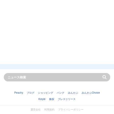
Peachy
ブログ
ショッピング
バンク
みんかぶ
みんかぶChoice
Kstyle
株探
プレスリリース
運営会社
利用規約
プライバシーポリシー