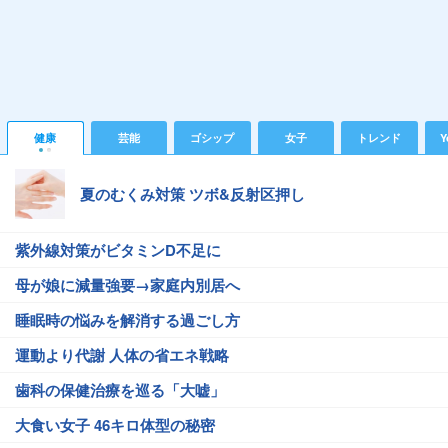
健康
芸能
ゴシップ
女子
トレンド
Y
夏のむくみ対策 ツボ&反射区押し
紫外線対策がビタミンD不足に
母が娘に減量強要→家庭内別居へ
睡眠時の悩みを解消する過ごし方
運動より代謝 人体の省エネ戦略
歯科の保健治療を巡る「大嘘」
大食い女子 46キロ体型の秘密