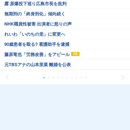
露 原爆投下巡り広島市長を批判
無期刑の「終身刑化」傾向続く
NHK職員性被害 出演者に怒りの声
れいわ「いのちの党」に変更へ
90歳患者を殴る? 看護助手を逮捕
藤原竜也「労務改善」をアピール
元TBSアナの山本里菜 離婚を公表