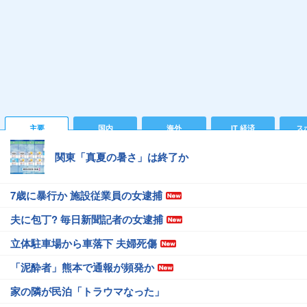
主要
国内
海外
IT 経済
ス
関東「真夏の暑さ」は終了か
7歳に暴行か 施設従業員の女逮捕
夫に包丁? 毎日新聞記者の女逮捕
立体駐車場から車落下 夫婦死傷
「泥酔者」熊本で通報が頻発か
家の隣が民泊「トラウマなった」