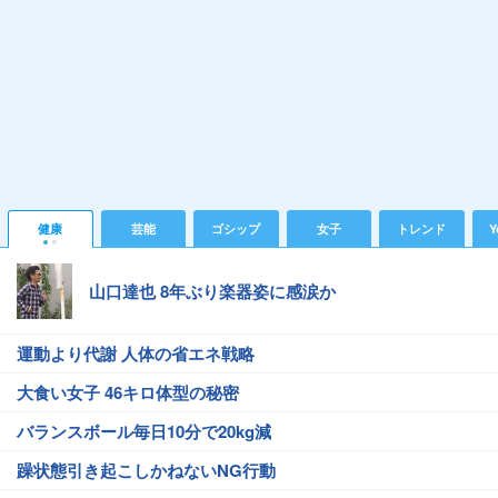
健康
芸能
ゴシップ
女子
トレンド
Y
山口達也 8年ぶり楽器姿に感涙か
運動より代謝 人体の省エネ戦略
大食い女子 46キロ体型の秘密
バランスボール毎日10分で20kg減
躁状態引き起こしかねないNG行動