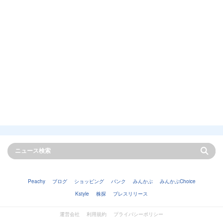
Peachy
ブログ
ショッピング
バンク
みんかぶ
みんかぶChoice
Kstyle
株探
プレスリリース
運営会社
利用規約
プライバシーポリシー