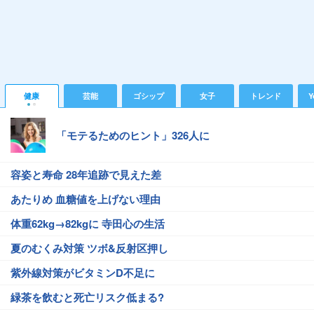
健康
芸能
ゴシップ
女子
トレンド
Y
「モテるためのヒント」326人に
容姿と寿命 28年追跡で見えた差
あたりめ 血糖値を上げない理由
体重62kg→82kgに 寺田心の生活
夏のむくみ対策 ツボ&反射区押し
紫外線対策がビタミンD不足に
緑茶を飲むと死亡リスク低まる?