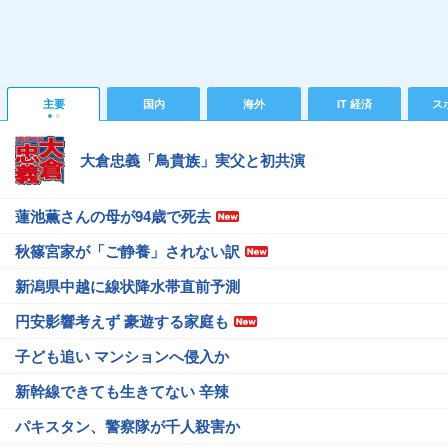
主要
国内
海外
IT 経済
ス
大倉忠義「鳥貴族」実父と初共演
蓮池薫さんの母が94歳で死去
秋篠宮家が「ご静養」されない訳
新潟県中越に線状降水帯直前予測
円安影響考えず 豪遊する家庭も
子ども追い マンションへ侵入か
新幹線できても生きてない 辛辣
パキスタン、警察隊が千人殺害か