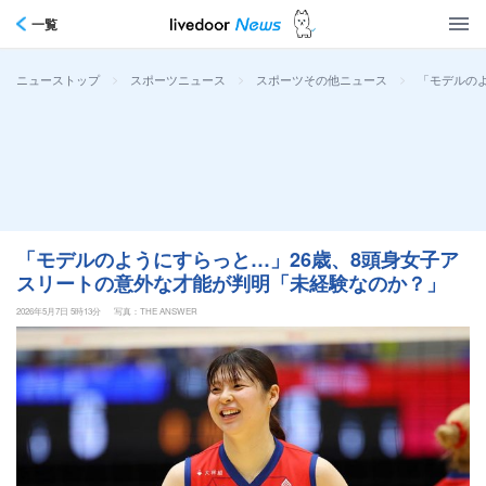
一覧
>
>
>
「モデルの
ニューストップ
スポーツニュース
スポーツその他ニュース
「モデルのようにすらっと…」26歳、8頭身女子ア
スリートの意外な才能が判明「未経験なのか？」
2026年5月7日 5時13分
写真：THE ANSWER