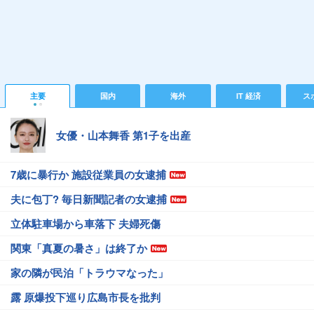
主要
国内
海外
IT 経済
ス
女優・山本舞香 第1子を出産
7歳に暴行か 施設従業員の女逮捕
夫に包丁? 毎日新聞記者の女逮捕
立体駐車場から車落下 夫婦死傷
関東「真夏の暑さ」は終了か
家の隣が民泊「トラウマなった」
露 原爆投下巡り広島市長を批判