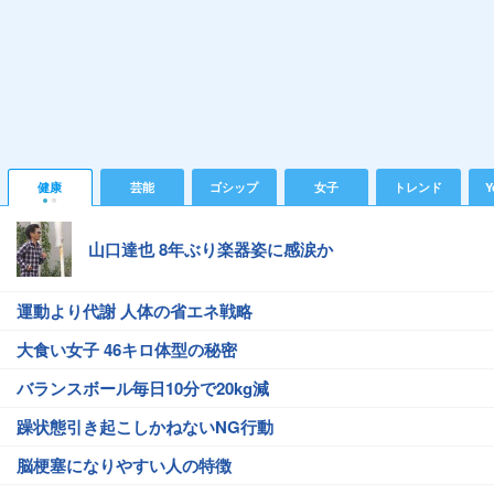
健康
芸能
ゴシップ
女子
トレンド
Y
山口達也 8年ぶり楽器姿に感涙か
運動より代謝 人体の省エネ戦略
大食い女子 46キロ体型の秘密
バランスボール毎日10分で20kg減
躁状態引き起こしかねないNG行動
脳梗塞になりやすい人の特徴