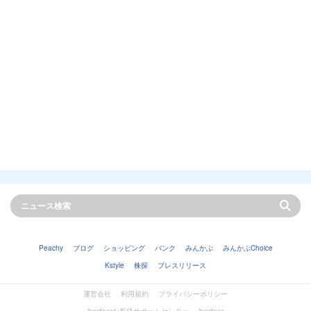
Peachy
ブログ
ショッピング
バンク
みんかぶ
みんかぶChoice
Kstyle
株探
プレスリリース
運営会社
利用規約
プライバシーポリシー