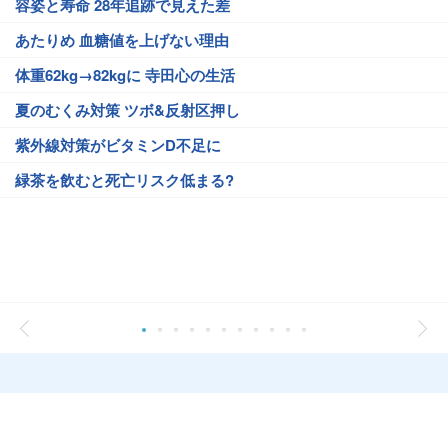
容姿と寿命 28年追跡で見えた差
あたりめ 血糖値を上げない理由
体重62kg→82kgに 寺田心の生活
夏のむくみ対策 ツボ&反射区押し
紫外線対策がビタミンD不足に
緑茶を飲むと死亡リスク低まる?