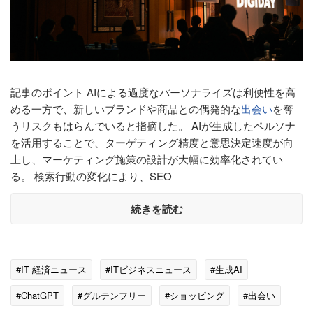
記事のポイント AIによる過度なパーソナライズは利便性を高
める一方で、新しいブランドや商品との偶発的な
出会い
を奪
うリスクもはらんでいると指摘した。 AIが生成したペルソナ
を活用することで、ターゲティング精度と意思決定速度が向
上し、マーケティング施策の設計が大幅に効率化されてい
る。 検索行動の変化により、SEO
続きを読む
#IT 経済ニュース
#ITビジネスニュース
#生成AI
#ChatGPT
#グルテンフリー
#ショッピング
#出会い