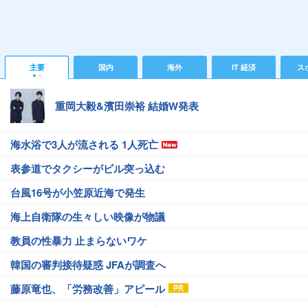
主要
国内
海外
IT 経済
ス
重岡大毅&濱田崇裕 結婚W発表
海水浴で3人が流される 1人死亡
表参道でタクシーがビル突っ込む
台風16号が小笠原近海で発生
海上自衛隊の生々しい映像が物議
教員の性暴力 止まらないワケ
韓国の審判接待疑惑 JFAが調査へ
藤原竜也、「労務改善」アピール