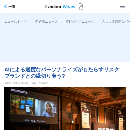
一覧
>
>
>
AIによる過度なパ
ニューストップ
IT 経済ニュース
ITビジネスニュース
AIによる過度なパーソナライズがもたらすリスク
ブランドとの縁切り奪う?
2025年12月24日 8時0分
写真：DIGIDAY