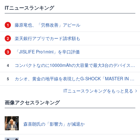
#ファッション
ITニュースランキング
藤原竜也、「労務改善」アピール
1
楽天銀行アプリでカード請求額も
2
「JISLIFE Pro1mini」を辛口評価
3
コンパクトなのに10000mAhの大容量で最大3台のデバイスを同時充電できる半固体モバイルバッテリー「SMARTCOBY Pro SLIM SS」レビュー
4
カシオ、黄金の地平線を表現したG-SHOCK「MASTER IN HORIZON GOLD」3モデル
5
ITニュースランキングをもっと見る
画像アクセスランキング
森喜朗氏の「影響力」が減退か