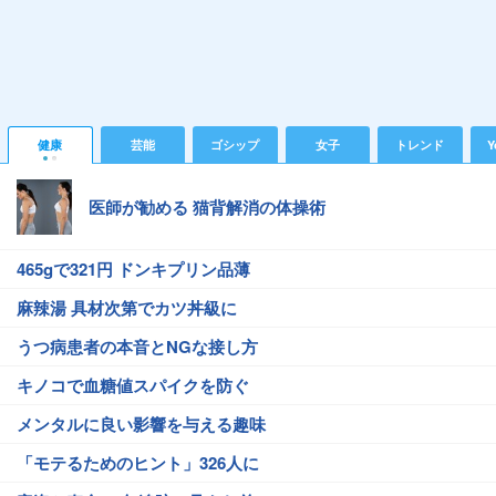
健康
芸能
ゴシップ
女子
トレンド
Y
医師が勧める 猫背解消の体操術
465gで321円 ドンキプリン品薄
麻辣湯 具材次第でカツ丼級に
うつ病患者の本音とNGな接し方
キノコで血糖値スパイクを防ぐ
メンタルに良い影響を与える趣味
「モテるためのヒント」326人に