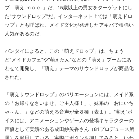
プ 萌え-ｍｏｅ-」だ。15歳以上の男女をターゲットにし
た"サウンドロップ"だ。インターネット上では「萌えドロ
ップ」とも呼ばれ、メイド文化が発達したアキバで根強い
人気があるのだ。
バンダイによると、この「萌えドロップ」は、ちょう
ど"メイドカフェ"や"萌えたん"などの「萌え」ブームにあ
わせて開発し、「萌え」テーマのサウンドロップが商品化
された。
「萌えサウンドロップ」のバリエーションには、メイド系
の「お帰りなさいませ、ご主人様！」、妹系の「おにいち
ゃ～ん。」などの萌える音声が全８種（表１）。"萌え"ボ
イスには、アニメーションやゲームの登場キャラクターの
声優として実績のある成田紗矢香さん（81プロデュース所
属）を起用している。実際にボタンを押してみると、いわ