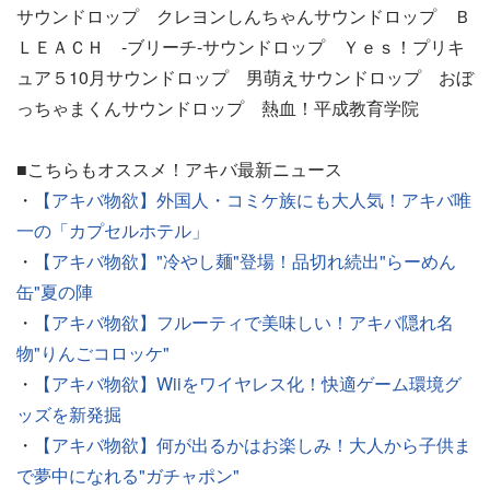
サウンドロップ クレヨンしんちゃんサウンドロップ Ｂ
ＬＥＡＣＨ -ブリーチ-サウンドロップ Ｙｅｓ！プリキ
ュア５10月サウンドロップ 男萌えサウンドロップ おぼ
っちゃまくんサウンドロップ 熱血！平成教育学院
■こちらもオススメ！アキバ最新ニュース
・
【アキバ物欲】外国人・コミケ族にも大人気！アキバ唯
一の「カプセルホテル」
・
【アキバ物欲】"冷やし麺"登場！品切れ続出"らーめん
缶"夏の陣
・
【アキバ物欲】フルーティで美味しい！アキバ隠れ名
物"りんごコロッケ"
・
【アキバ物欲】Wiiをワイヤレス化！快適ゲーム環境グ
ッズを新発掘
・
【アキバ物欲】何が出るかはお楽しみ！大人から子供ま
で夢中になれる"ガチャポン"