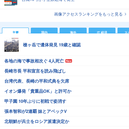
画像アクセスランキングをもっと見る
主要
国内
海外
IT 経済
ス
槍ヶ岳で遺体発見 19歳と確認
各地の海で事故相次ぐ 4人死亡
長崎市長 平和宣言を読み飛ばし
台湾代表、長崎の平和式典を欠席
イオン爆発「貴重品OK」と許可か
甲子園 10年ぶりに初戦で姿消す
張本智和が2連覇 妹とアベックV
北朝鮮が兵士をロシア派遣決定か