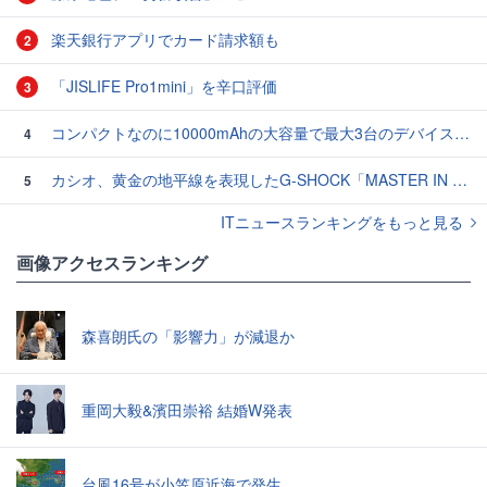
楽天銀行アプリでカード請求額も
2
「JISLIFE Pro1mini」を辛口評価
3
コンパクトなのに10000mAhの大容量で最大3台のデバイスを同時充電できる半固体モバイルバッテリー「SMARTCOBY Pro SLIM SS」レビュー
4
カシオ、黄金の地平線を表現したG-SHOCK「MASTER IN HORIZON GOLD」3モデル
5
ITニュースランキングをもっと見る
画像アクセスランキング
森喜朗氏の「影響力」が減退か
重岡大毅&濱田崇裕 結婚W発表
台風16号が小笠原近海で発生