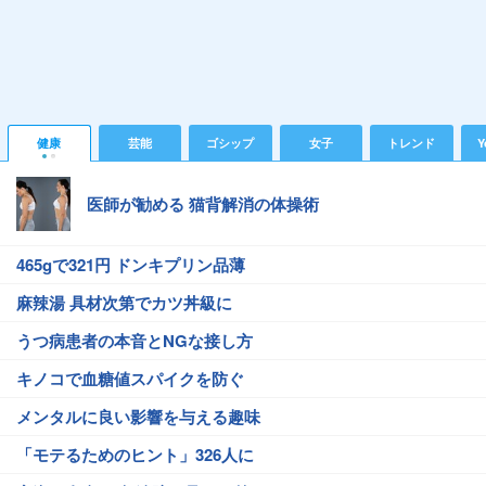
健康
芸能
ゴシップ
女子
トレンド
Y
医師が勧める 猫背解消の体操術
465gで321円 ドンキプリン品薄
麻辣湯 具材次第でカツ丼級に
うつ病患者の本音とNGな接し方
キノコで血糖値スパイクを防ぐ
メンタルに良い影響を与える趣味
「モテるためのヒント」326人に