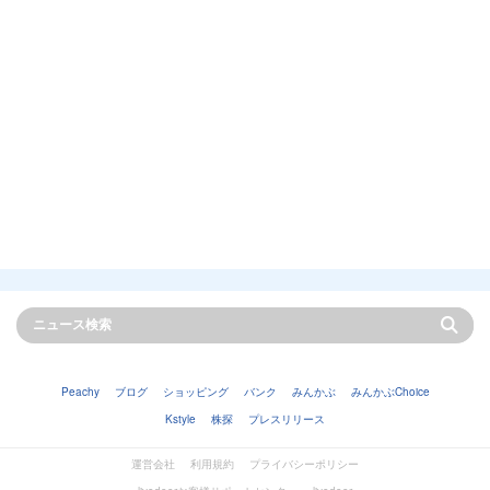
Peachy
ブログ
ショッピング
バンク
みんかぶ
みんかぶChoice
Kstyle
株探
プレスリリース
運営会社
利用規約
プライバシーポリシー