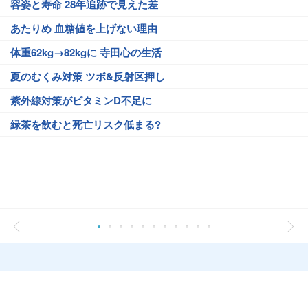
容姿と寿命 28年追跡で見えた差
あたりめ 血糖値を上げない理由
体重62kg→82kgに 寺田心の生活
夏のむくみ対策 ツボ&反射区押し
紫外線対策がビタミンD不足に
緑茶を飲むと死亡リスク低まる?