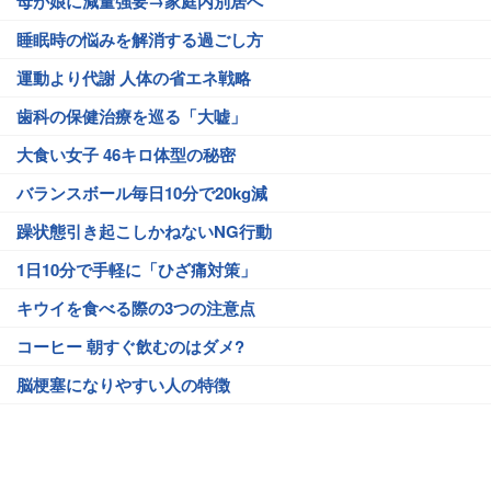
母が娘に減量強要→家庭内別居へ
睡眠時の悩みを解消する過ごし方
運動より代謝 人体の省エネ戦略
歯科の保健治療を巡る「大嘘」
大食い女子 46キロ体型の秘密
バランスボール毎日10分で20kg減
躁状態引き起こしかねないNG行動
1日10分で手軽に「ひざ痛対策」
キウイを食べる際の3つの注意点
コーヒー 朝すぐ飲むのはダメ?
脳梗塞になりやすい人の特徴