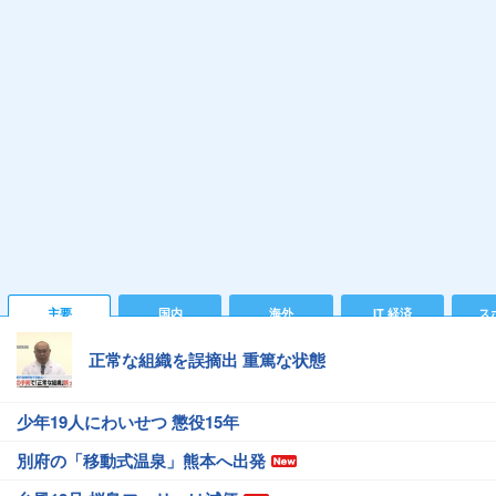
主要
国内
海外
IT 経済
ス
正常な組織を誤摘出 重篤な状態
少年19人にわいせつ 懲役15年
別府の「移動式温泉」熊本へ出発