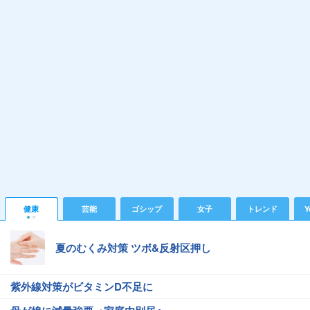
健康
芸能
ゴシップ
女子
トレンド
Y
夏のむくみ対策 ツボ&反射区押し
紫外線対策がビタミンD不足に