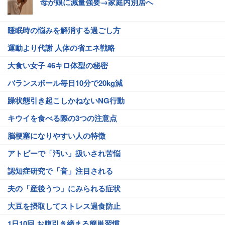
母が娘に減量強要→家庭内別居へ
睡眠時の悩みを解消する過ごし方
運動より代謝 人体の省エネ戦略
大食い女子 46キロ体型の秘密
バランスボール毎日10分で20kg減
躁状態引き起こしかねないNG行動
キウイを食べる際の3つの注意点
脳梗塞になりやすい人の特徴
アトピーで「汚い」扱いされ苦悩
認知症研究で「音」注目される
夫の「産後うつ」にみられる症状
大豆を摂取してストレス過食防止
1日10回 お腹引き締まる簡単習慣