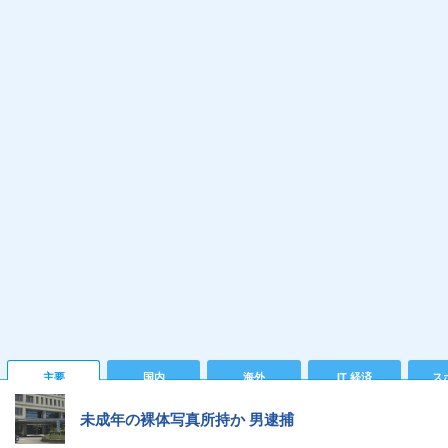
主要
国内
海外
IT 経済
ス
未成年の裸体写真所持か 男逮捕