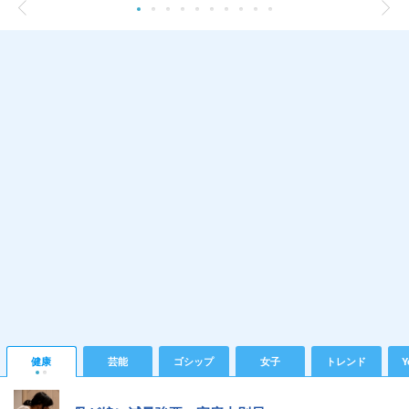
健康
芸能
ゴシップ
女子
トレンド
Y