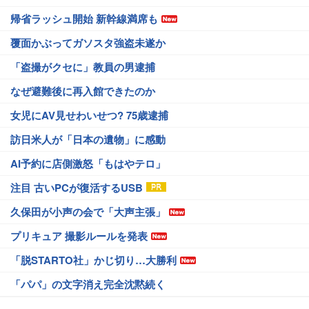
帰省ラッシュ開始 新幹線満席も
覆面かぶってガソスタ強盗未遂か
「盗撮がクセに」教員の男逮捕
なぜ避難後に再入館できたのか
女児にAV見せわいせつ? 75歳逮捕
訪日米人が「日本の遺物」に感動
AI予約に店側激怒「もはやテロ」
注目 古いPCが復活するUSB
久保田が小声の会で「大声主張」
プリキュア 撮影ルールを発表
「脱STARTO社」かじ切り…大勝利
「パパ」の文字消え完全沈黙続く