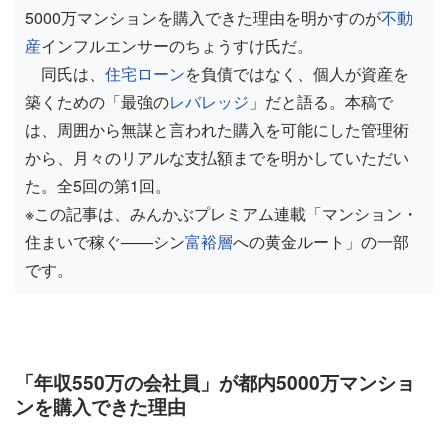
5000万マンションを購入できた理由を明かすのが
不動
産
インフルエンサーのちょうすけ氏だ。
同氏は、
住宅ローン
を負債ではなく、個人が資産を
築くための「最強の
レバレッジ
」だと語る。本稿で
は、周囲から無謀と言われた購入を可能にした管理術
から、月々のリアルな支払額までを明かしていただい
た。全5回の第1回。
※この記事は、みんかぶプレミアム連載「マンション・
住まいで稼ぐ――シン
富裕層
への黄金ルート」の一部
です。
「年収550万の会社員」が都内5000万マンショ
ンを購入できた理由