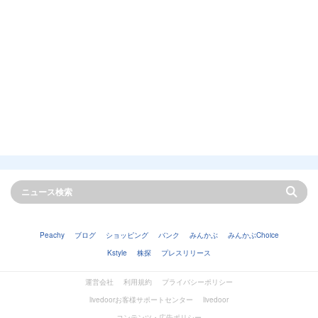
Peachy
ブログ
ショッピング
バンク
みんかぶ
みんかぶChoice
Kstyle
株探
プレスリリース
運営会社
利用規約
プライバシーポリシー
livedoorお客様サポートセンター
livedoor
コンテンツ・広告ポリシー