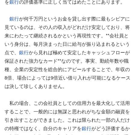
を
銀行
の評価基準に正しく当てはめたことにあります。
銀行
が何千万円というお金を貸し出す際に最もシビアに
見ているのは、その人の収入がどれだけ安定しており、将
来にわたって継続されるかという再現性です。**会社員と
いう身分は、毎月決まった日に給与が振り込まれるという
点で、
銀行
から見れば極めて安定したキャッシュフローが
保証された強力なカード**なのです。事実、勤続年数や職
種、企業の安定性を総合的にアピールすることで、年収の
8倍、場合によっては9倍近い借り入れが可能になるケース
は決して珍しくありません。
私の場合、この会社員としての信用力を最大化して活用
することで、一般的には無謀と思われがちな金額の融資を
引き出すことができました。これは限られた一部の人だけ
の特権ではなく、自分のキャリアを
銀行
がどう評価するか