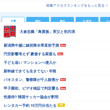
画像アクセスランキングをもっと見る
主要
国内
海外
IT 経済
ス
大倉忠義「鳥貴族」実父と初共演
新潟県中越に線状降水帯直前予測
円安影響考えず 豪遊する家庭も
子ども追い マンションへ侵入か
新幹線できても生きてない 辛辣
パキスタン、警察隊が千人殺害か
甲子園初、ビデオ検証で判定覆る
性接待? 韓国サッカー協会が釈明
レンタカー予約 10万円分当たる