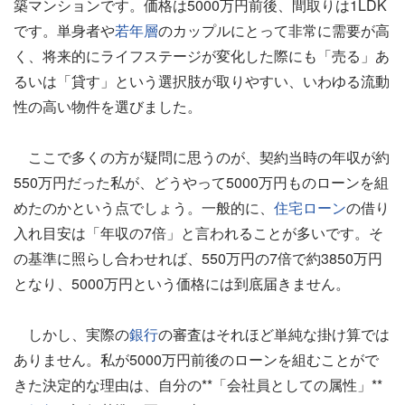
築マンションです。価格は5000万円前後、間取りは1LDK
です。単身者や
若年層
のカップルにとって非常に需要が高
く、将来的にライフステージが変化した際にも「売る」あ
るいは「貸す」という選択肢が取りやすい、いわゆる流動
性の高い物件を選びました。
ここで多くの方が疑問に思うのが、契約当時の年収が約
550万円だった私が、どうやって5000万円ものローンを組
めたのかという点でしょう。一般的に、
住宅ローン
の借り
入れ目安は「年収の7倍」と言われることが多いです。そ
の基準に照らし合わせれば、550万円の7倍で約3850万円
となり、5000万円という価格には到底届きません。
しかし、実際の
銀行
の審査はそれほど単純な掛け算では
ありません。私が5000万円前後のローンを組むことがで
きた決定的な理由は、自分の**「会社員としての属性」**