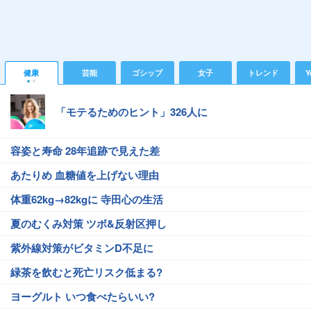
健康
芸能
ゴシップ
女子
トレンド
Y
「モテるためのヒント」326人に
容姿と寿命 28年追跡で見えた差
あたりめ 血糖値を上げない理由
体重62kg→82kgに 寺田心の生活
夏のむくみ対策 ツボ&反射区押し
紫外線対策がビタミンD不足に
緑茶を飲むと死亡リスク低まる?
ヨーグルト いつ食べたらいい?