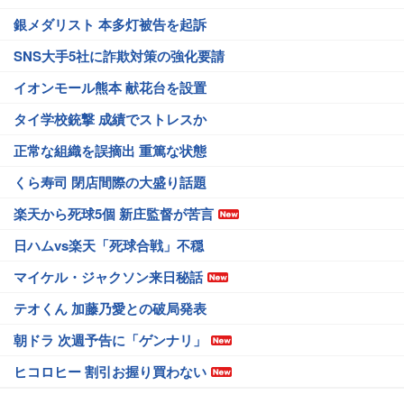
銀メダリスト 本多灯被告を起訴
SNS大手5社に詐欺対策の強化要請
イオンモール熊本 献花台を設置
タイ学校銃撃 成績でストレスか
正常な組織を誤摘出 重篤な状態
くら寿司 閉店間際の大盛り話題
楽天から死球5個 新庄監督が苦言
日ハムvs楽天「死球合戦」不穏
マイケル・ジャクソン来日秘話
テオくん 加藤乃愛との破局発表
朝ドラ 次週予告に「ゲンナリ」
ヒコロヒー 割引お握り買わない