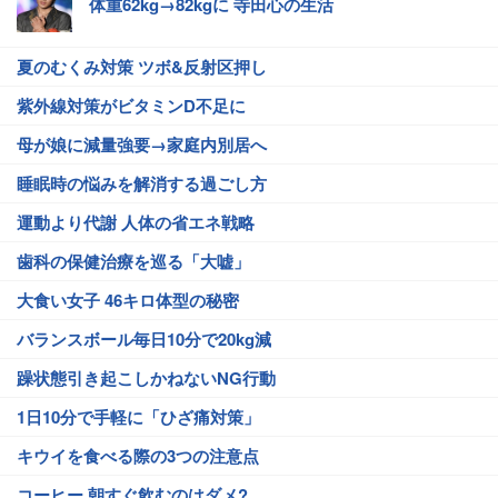
体重62kg→82kgに 寺田心の生活
夏のむくみ対策 ツボ&反射区押し
紫外線対策がビタミンD不足に
母が娘に減量強要→家庭内別居へ
睡眠時の悩みを解消する過ごし方
運動より代謝 人体の省エネ戦略
歯科の保健治療を巡る「大嘘」
大食い女子 46キロ体型の秘密
バランスボール毎日10分で20kg減
躁状態引き起こしかねないNG行動
1日10分で手軽に「ひざ痛対策」
キウイを食べる際の3つの注意点
コーヒー 朝すぐ飲むのはダメ?