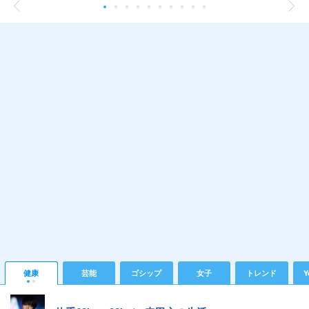
健康
芸能
ゴシップ
女子
トレンド
Y