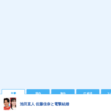
主要
国内
海外
IT 経済
ス
池田直人 佐藤佳奈と電撃結婚