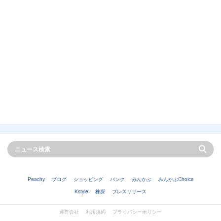
Peachy
ブログ
ショッピング
バンク
みんかぶ
みんかぶChoice
Kstyle
株探
プレスリリース
運営会社
利用規約
プライバシーポリシー