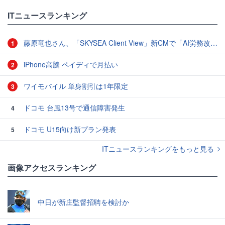
ITニュースランキング
藤原竜也さん、「SKYSEA Client View」新CMで「AI労務改善」をアピール 働き方をAIが分析したら「すぐに休んで」と言われる？
1
iPhone高騰 ペイディで月払い
2
ワイモバイル 単身割引は1年限定
3
ドコモ 台風13号で通信障害発生
4
ドコモ U15向け新プラン発表
5
ITニュースランキングをもっと見る
画像アクセスランキング
中日が新庄監督招聘を検討か