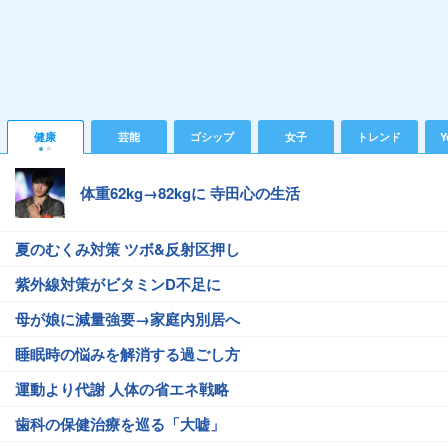
健康
芸能
ゴシップ
女子
トレンド
Y
体重62kg→82kgに 寺田心の生活
夏のむくみ対策 ツボ&反射区押し
紫外線対策がビタミンD不足に
母が娘に減量強要→家庭内別居へ
睡眠時の悩みを解消する過ごし方
運動より代謝 人体の省エネ戦略
歯科の保健治療を巡る「大嘘」