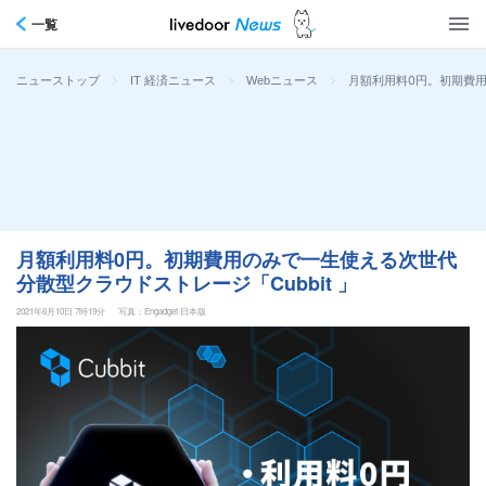
一覧
>
>
>
月額利用料0円。初期費用
ニューストップ
IT 経済ニュース
Webニュース
月額利用料0円。初期費用のみで一生使える次世代
分散型クラウドストレージ「Cubbit 」
2021年6月10日 7時19分
写真：Engadget 日本版